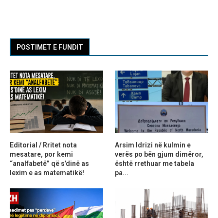
POSTIMET E FUNDIT
Editorial / Rritet nota
Arsim Idrizi në kulmin e
mesatare, por kemi
verës po bën gjum dimëror,
“analfabetë” që s’dinë as
është rrethuar me tabela
lexim e as matematikë!
pa...