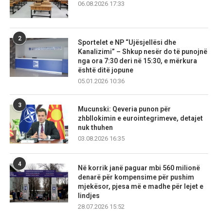
06.08.2026 17:33
2
Sportelet e NP “Ujësjellësi dhe
Kanalizimi” – Shkup nesër do të punojnë
nga ora 7:30 deri në 15:30, e mërkura
është ditë jopune
05.01.2026 10:36
3
Mucunski: Qeveria punon për
zhbllokimin e eurointegrimeve, detajet
nuk thuhen
03.08.2026 16:35
4
Në korrik janë paguar mbi 560 milionë
denarë për kompensime për pushim
mjekësor, pjesa më e madhe për lejet e
lindjes
28.07.2026 15:52