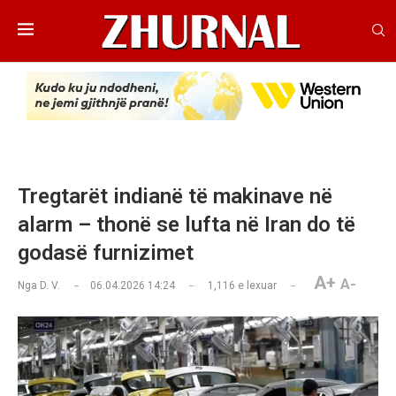
Tregtarët indianë të makinave në
alarm – thonë se lufta në Iran do të
godasë furnizimet
A+
A-
Nga
D. V.
06.04.2026 14:24
1,116
e lexuar