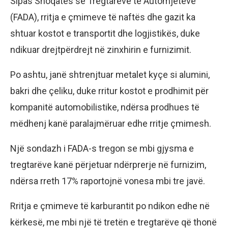
Sipas Shoqatës së Tregtarëve të Automjeteve
(FADA), rritja e çmimeve të naftës dhe gazit ka
shtuar kostot e transportit dhe logjistikës, duke
ndikuar drejtpërdrejt në zinxhirin e furnizimit.
Po ashtu, janë shtrenjtuar metalet kyçe si alumini,
bakri dhe çeliku, duke rritur kostot e prodhimit për
kompanitë automobilistike, ndërsa prodhues të
mëdhenj kanë paralajmëruar edhe rritje çmimesh.
Një sondazh i FADA-s tregon se mbi gjysma e
tregtarëve kanë përjetuar ndërprerje në furnizim,
ndërsa rreth 17% raportojnë vonesa mbi tre javë.
Rritja e çmimeve të karburantit po ndikon edhe në
kërkesë, me mbi një të tretën e tregtarëve që thonë