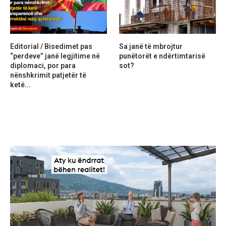
Editorial / Bisedimet pas
Sa janë të mbrojtur
“perdeve” janë legjitime në
punëtorët e ndërtimtarisë
diplomaci, por para
sot?
nënshkrimit patjetër të
ketë...