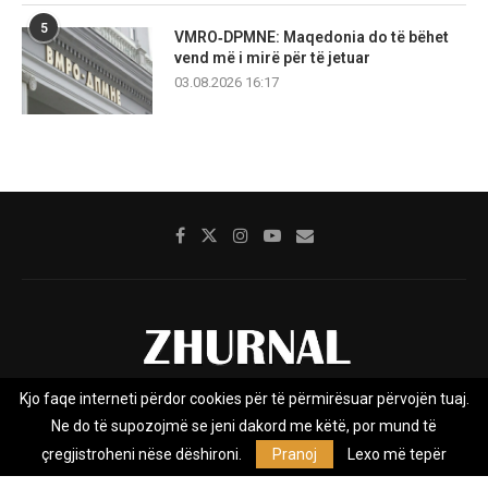
5
VMRO‑DPMNE: Maqedonia do të bëhet
vend më i mirë për të jetuar
03.08.2026 16:17
Kjo faqe interneti përdor cookies për të përmirësuar përvojën tuaj.
Rreth nesh
Impresumi
Marketing
Kontakt
Ne do të supozojmë se jeni dakord me këtë, por mund të
Privacy Policy
çregjistroheni nëse dëshironi.
Pranoj
Lexo më tepër
Zhurnal.mk është Agjenci e Lajmeve e pavarur, e themeluar në vitin