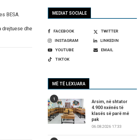
MEDIAT SOCIALE
jes BESA.
a drejtuese dhe
FACEBOOK
TWITTER
INSTAGRAM
LINKEDIN
YOUTUBE
EMAIL
TIKTOK
MË TË LEXUARA
1
Arsim, në shtator
4.900 nxënës të
klasës së parë më
pak
06.08.2026 17:33