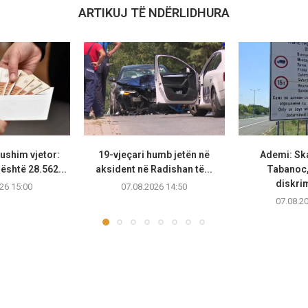
ARTIKUJ TË NDËRLIDHURA
ushim vjetor:
19-vjeçari humb jetën në
Ademi: Ska
është 28.562...
aksident në Radishan të...
Tabanoc
diskrim
26 15:00
07.08.2026 14:50
07.08.2