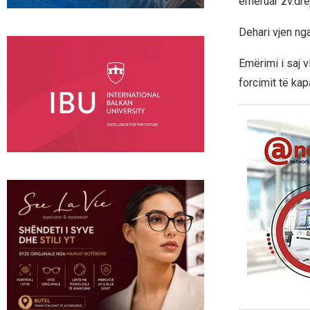
emëruar zv.drej
Dehari vjen nga
Emërimi i saj 
forcimit të kapa