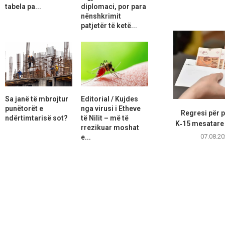
tabela pa...
diplomaci, por para
nënshkrimit
patjetër të ketë...
Sa janë të mbrojtur
Editorial / Kujdes
punëtorët e
nga virusi i Etheve
Regresi për p
ndërtimtarisë sot?
të Nilit – më të
K‑15 mesatare 
rrezikuar moshat
07.08.20
e...