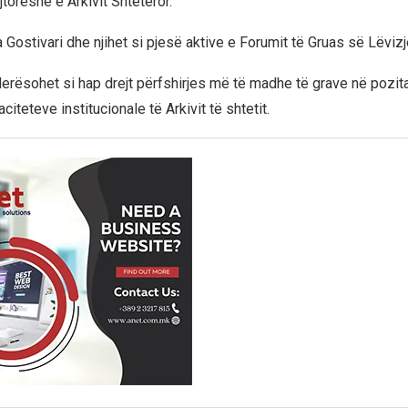
toreshë e Arkivit Shtetëror.
 Gostivari dhe njihet si pjesë aktive e Forumit të Gruas së Lëviz
vlerësohet si hap drejt përfshirjes më të madhe të grave në pozit
citeteve institucionale të Arkivit të shtetit.