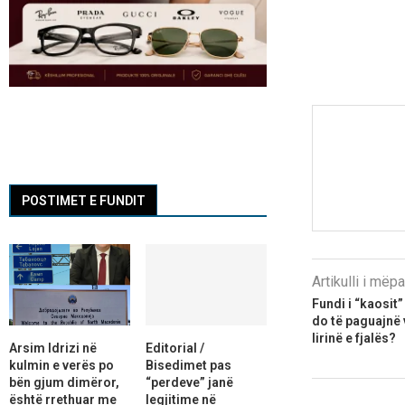
POSTIMET E FUNDIT
Artikulli i më
Fundi i “kaosit
do të paguajnë 
lirinë e fjalës?
Arsim Idrizi në
Editorial /
kulmin e verës po
Bisedimet pas
bën gjum dimëror,
“perdeve” janë
është rrethuar me
legjitime në