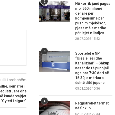
2
Në korrik janë paguar
mbi 560 milionë
denarë për
kompensime për
pushim mjekësor,
pjesa më e madhe
për lejet e lindjes
28.07.2026 15:52
3
Sportelet e NP
“Ujësjellësi dhe
Kanalizimi” – Shkup
nesër do të punojnë
nga ora 7:30 deri në
15:30, e mërkura
kulli i ardhshëm
është ditë jopune
adhe, semafori i
05.01.2026 10:36
regjistruara dhe
anë kundërvajtjet
 “Qyteti i sigurt”
4
Regjistrohet tërmet
në Shkup
02.08.2026 22:34