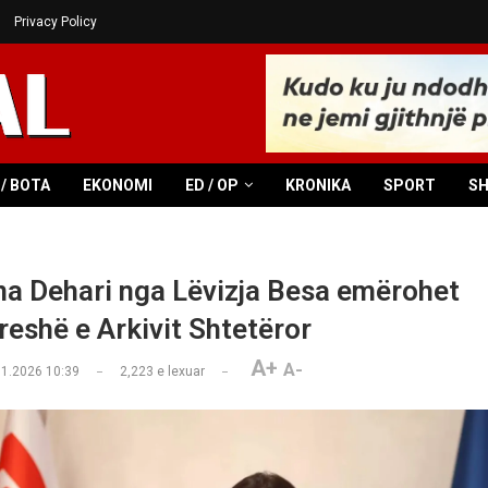
Privacy Policy
/ BOTA
EKONOMI
ED / OP
KRONIKA
SPORT
S
na Dehari nga Lëvizja Besa emërohet
reshë e Arkivit Shtetëror
A+
A-
01.2026 10:39
2,223
e lexuar