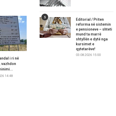
5
Editorial / Priten
reforma në sistemin
e pensioneve – shteti
mund ta marrë
shtyllën e dytë nga
kursimet e
qytetarëve!
03.08.2026 15:00
ndal i ri në
Inflacioni zbutet në RMV u
Apeli ia rriti 
, vazhdon
ngadalësua në 2,3...
bur
inimi...
07.08.2026 14:27
07.08.2
026 14:48