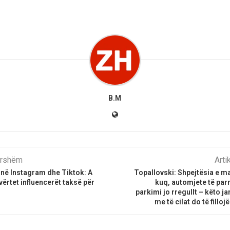
B.M
parshëm
Arti
” në Instagram dhe Tiktok: A
Topallovski: Shpejtësia e m
vërtet influencerët taksë për
kuq, automjete të par
parkimi jo rregullt – këto j
me të cilat do të fillojë