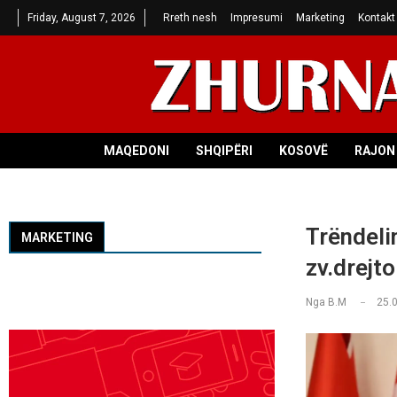
Friday, August 7, 2026
Rreth nesh
Impresumi
Marketing
Kontakt
MAQEDONI
SHQIPËRI
KOSOVË
RAJON 
Trëndeli
MARKETING
zv.drejto
Nga
B.M
25.