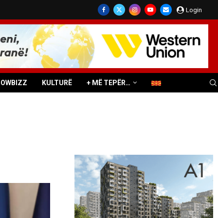
Login
HOWBIZZ
KULTURË
+ MË TEPËR…