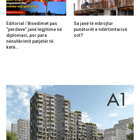
Editorial / Bisedimet pas
Sa janë të mbrojtur
“perdeve” janë legjitime në
punëtorët e ndërtimtarisë
diplomaci, por para
sot?
nënshkrimit patjetër të
ketë...