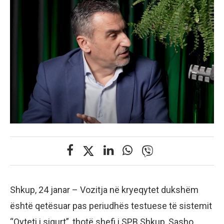
Shkup, 24 janar – Vozitja në kryeqytet dukshëm
është qetësuar pas periudhës testuese të sistemit
“Qyteti i sigurt”, thotë shefi i SPB Shkup, Sasho