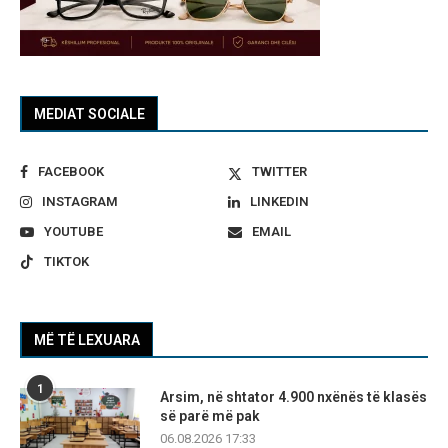
MEDIAT SOCIALE
FACEBOOK
TWITTER
INSTAGRAM
LINKEDIN
YOUTUBE
EMAIL
TIKTOK
MË TË LEXUARA
1
Arsim, në shtator 4.900 nxënës të klasës
së parë më pak
06.08.2026 17:33