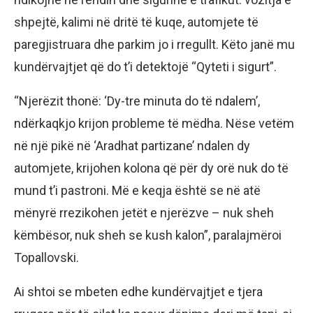
shpejtë, kalimi në dritë të kuqe, automjete të
paregjistruara dhe parkim jo i rregullt. Këto janë mu
kundërvajtjet që do t’i detektojë “Qyteti i sigurt”.
“Njerëzit thonë: ‘Dy-tre minuta do të ndalem’,
ndërkaqkjo krijon probleme të mëdha. Nëse vetëm
në një pikë në ‘Aradhat partizane’ ndalen dy
automjete, krijohen kolona që për dy orë nuk do të
mund t’i pastroni. Më e keqja është se në atë
mënyrë rrezikohen jetët e njerëzve – nuk sheh
këmbësor, nuk sheh se kush kalon”, paralajmëroi
Topallovski.
Ai shtoi se mbeten edhe kundërvajtjet e tjera