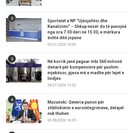
2
Sportelet e NP “Ujësjellësi dhe
Kanalizimi” – Shkup nesër do të punojnë
nga ora 7:30 deri në 15:30, e mërkura
është ditë jopune
05.01.2026 10:36
3
Në korrik janë paguar mbi 560 milionë
denarë për kompensime për pushim
mjekësor, pjesa më e madhe për lejet e
lindjes
28.07.2026 15:52
4
Mucunski: Qeveria punon për
zhbllokimin e eurointegrimeve, detajet
nuk thuhen
03.08.2026 16:35