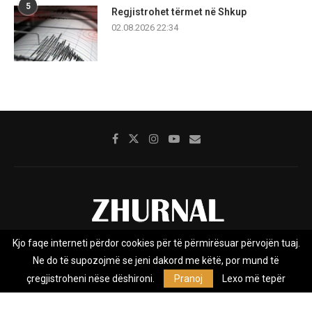
5
Regjistrohet tërmet në Shkup
02.08.2026 22:34
Kjo faqe interneti përdor cookies për të përmirësuar përvojën tuaj.
Rreth nesh
Impresumi
Marketing
Kontakt
Ne do të supozojmë se jeni dakord me këtë, por mund të
Privacy Policy
çregjistroheni nëse dëshironi.
Pranoj
Lexo më tepër
Zhurnal.mk është Agjenci e Lajmeve e pavarur, e themeluar në vitin
2009, që e mbulon Maqedoninë, Kosovën, Shqipërinë edhe lajmet