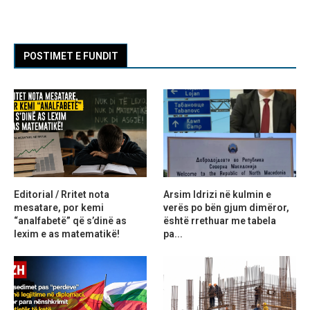
POSTIMET E FUNDIT
Editorial / Rritet nota
Arsim Idrizi në kulmin e
mesatare, por kemi
verës po bën gjum dimëror,
“analfabetë” që s’dinë as
është rrethuar me tabela
lexim e as matematikë!
pa...