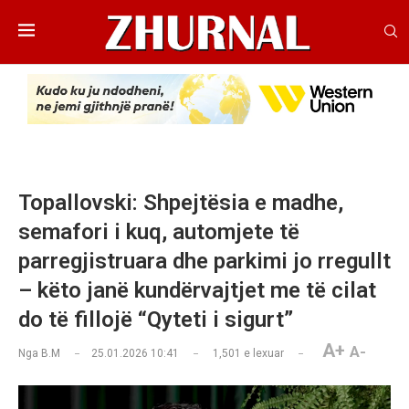
Topallovski: Shpejtësia e madhe,
semafori i kuq, automjete të
parregjistruara dhe parkimi jo rregullt
– këto janë kundërvajtjet me të cilat
do të fillojë “Qyteti i sigurt”
A+
A-
Nga
B.M
25.01.2026 10:41
1,501
e lexuar