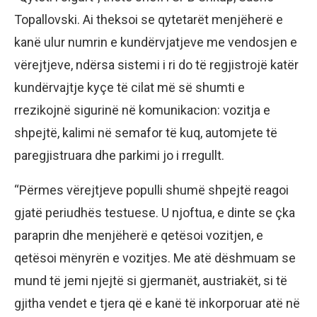
Topallovski. Ai theksoi se qytetarët menjëherë e
kanë ulur numrin e kundërvjatjeve me vendosjen e
vërejtjeve, ndërsa sistemi i ri do të regjistrojë katër
kundërvajtje kyçe të cilat më së shumti e
rrezikojnë sigurinë në komunikacion: vozitja e
shpejtë, kalimi në semafor të kuq, automjete të
paregjistruara dhe parkimi jo i rregullt.
“Përmes vërejtjeve populli shumë shpejtë reagoi
gjatë periudhës testuese. U njoftua, e dinte se çka
paraprin dhe menjëherë e qetësoi vozitjen, e
qetësoi mënyrën e vozitjes. Me atë dëshmuam se
mund të jemi njejtë si gjermanët, austriakët, si të
gjitha vendet e tjera që e kanë të inkorporuar atë në