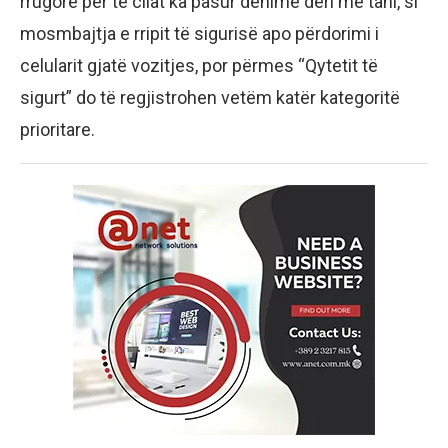
rrugore për të cilat ka pasur dënime deri më tani, si
mosmbajtja e rripit të sigurisë apo përdorimi i
celularit gjatë vozitjes, por përmes “Qytetit të
sigurt” do të regjistrohen vetëm katër kategoritë
prioritare.