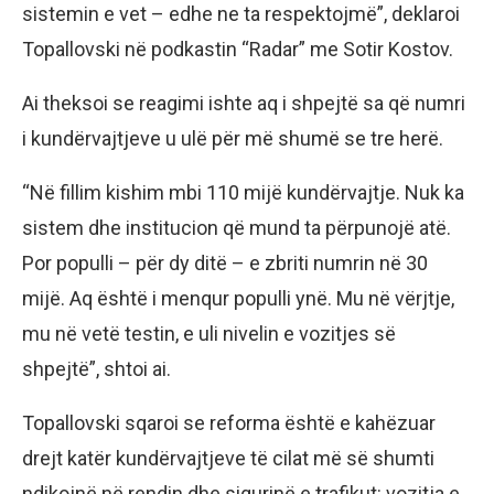
sistemin e vet – edhe ne ta respektojmë”, deklaroi
Topallovski në podkastin “Radar” me Sotir Kostov.
Ai theksoi se reagimi ishte aq i shpejtë sa që numri
i kundërvajtjeve u ulë për më shumë se tre herë.
“Në fillim kishim mbi 110 mijë kundërvajtje. Nuk ka
sistem dhe institucion që mund ta përpunojë atë.
Por populli – për dy ditë – e zbriti numrin në 30
mijë. Aq është i menqur populli ynë. Mu në vërjtje,
mu në vetë testin, e uli nivelin e vozitjes së
shpejtë”, shtoi ai.
Topallovski sqaroi se reforma është e kahëzuar
drejt katër kundërvajtjeve të cilat më së shumti
ndikojnë në rendin dhe sigurinë e trafikut: vozitja e