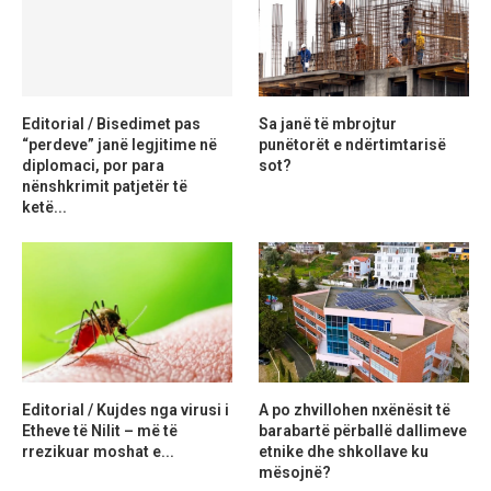
Editorial / Bisedimet pas
Sa janë të mbrojtur
“perdeve” janë legjitime në
punëtorët e ndërtimtarisë
diplomaci, por para
sot?
nënshkrimit patjetër të
ketë...
Editorial / Kujdes nga virusi i
A po zhvillohen nxënësit të
Etheve të Nilit – më të
barabartë përballë dallimeve
rrezikuar moshat e...
etnike dhe shkollave ku
mësojnë?