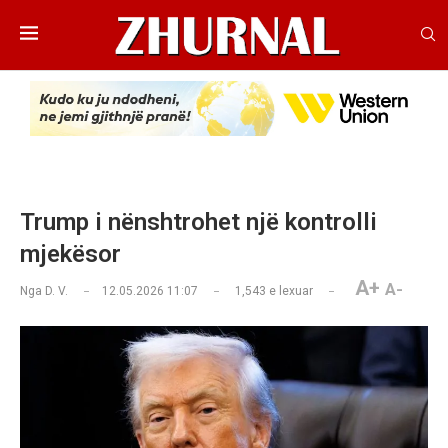
Trump i nënshtrohet një kontrolli
mjekësor
A+
A-
Nga
D. V.
12.05.2026 11:07
1,543
e lexuar