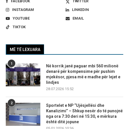
FACEBOOK
TWITTER
INSTAGRAM
LINKEDIN
YOUTUBE
EMAIL
TIKTOK
MË TË LEXUARA
1
Në korrik janë paguar mbi 560 milionë
denarë për kompensime për pushim
mjekësor, pjesa më e madhe për lejet e
lindjes
28.07.2026 15:52
2
Sportelet e NP “Ujësjellësi dhe
Kanalizimi” – Shkup nesër do të punojnë
nga ora 7:30 deri në 15:30, e mërkura
është ditë jopune
05.01.2026 10:36