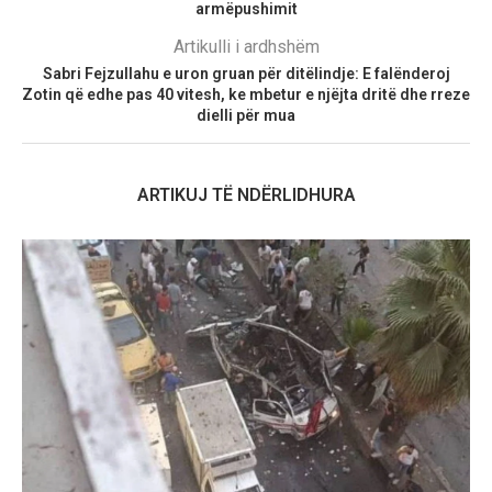
armëpushimit
Artikulli i ardhshëm
Sabri Fejzullahu e uron gruan për ditëlindje: E falënderoj
Zotin që edhe pas 40 vitesh, ke mbetur e njëjta dritë dhe rreze
dielli për mua
ARTIKUJ TË NDËRLIDHURA