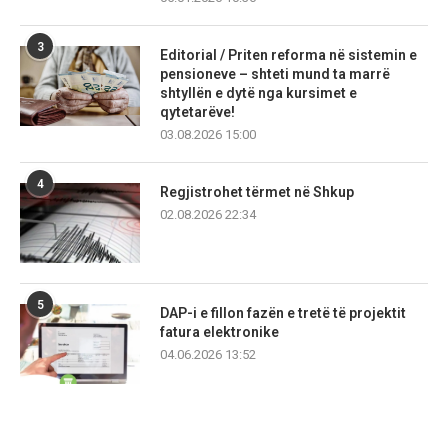
3
Editorial / Priten reforma në sistemin e
pensioneve – shteti mund ta marrë
shtyllën e dytë nga kursimet e
qytetarëve!
03.08.2026 15:00
4
Regjistrohet tërmet në Shkup
02.08.2026 22:34
5
DAP-i e fillon fazën e tretë të projektit
fatura elektronike
04.06.2026 13:52