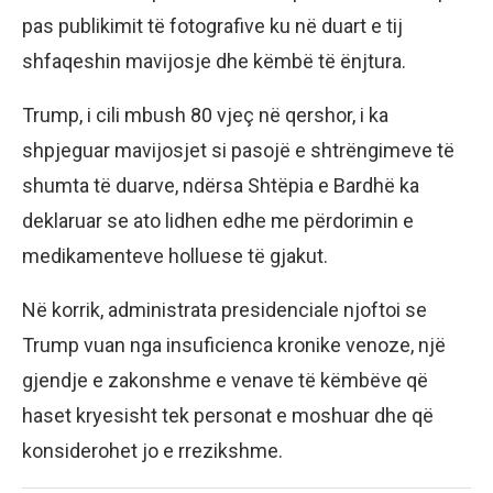
pas publikimit të fotografive ku në duart e tij
shfaqeshin mavijosje dhe këmbë të ënjtura.
Trump, i cili mbush 80 vjeç në qershor, i ka
shpjeguar mavijosjet si pasojë e shtrëngimeve të
shumta të duarve, ndërsa Shtëpia e Bardhë ka
deklaruar se ato lidhen edhe me përdorimin e
medikamenteve holluese të gjakut.
Në korrik, administrata presidenciale njoftoi se
Trump vuan nga insuficienca kronike venoze, një
gjendje e zakonshme e venave të këmbëve që
haset kryesisht tek personat e moshuar dhe që
konsiderohet jo e rrezikshme.