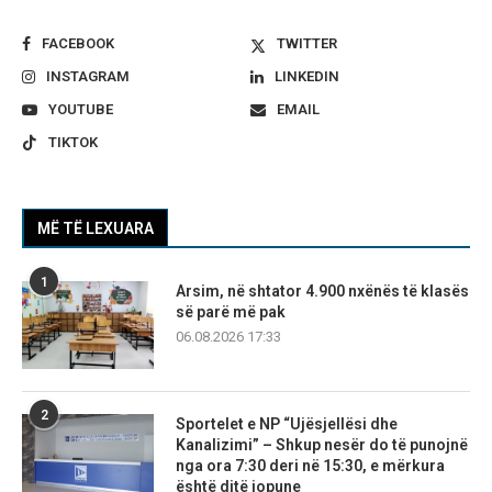
FACEBOOK
TWITTER
INSTAGRAM
LINKEDIN
YOUTUBE
EMAIL
TIKTOK
MË TË LEXUARA
1
Arsim, në shtator 4.900 nxënës të klasës
së parë më pak
06.08.2026 17:33
2
Sportelet e NP “Ujësjellësi dhe
Kanalizimi” – Shkup nesër do të punojnë
nga ora 7:30 deri në 15:30, e mërkura
është ditë jopune