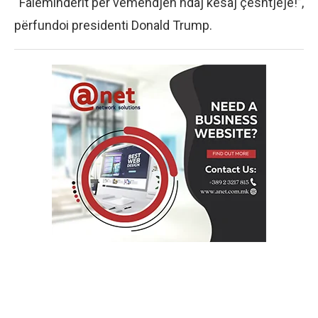
“Faleminderit për vëmendjen ndaj kësaj çështjeje!”,
përfundoi presidenti Donald Trump.