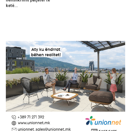
nënshkrimit patjetër të
ketë...