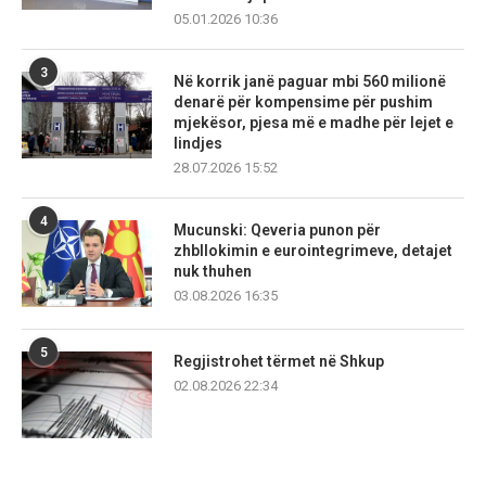
05.01.2026 10:36
3
Në korrik janë paguar mbi 560 milionë
denarë për kompensime për pushim
mjekësor, pjesa më e madhe për lejet e
lindjes
28.07.2026 15:52
4
Mucunski: Qeveria punon për
zhbllokimin e eurointegrimeve, detajet
nuk thuhen
03.08.2026 16:35
5
Regjistrohet tërmet në Shkup
02.08.2026 22:34