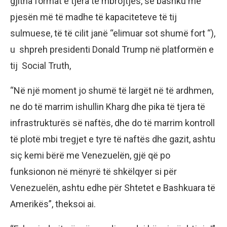
gjitha format e tjera të mbrojtjes, së bashku me
pjesën më të madhe të kapaciteteve të tij
sulmuese, të të cilit janë “elimuar sot shumë fort “),
u shpreh presidenti Donald Trump në platformën e
tij Social Truth,
“Në një moment jo shumë të largët në të ardhmen,
ne do të marrim ishullin Kharg dhe pika të tjera të
infrastrukturës së naftës, dhe do të marrim kontroll
të plotë mbi tregjet e tyre të naftës dhe gazit, ashtu
siç kemi bërë me Venezuelën, gjë që po
funksionon në mënyrë të shkëlqyer si për
Venezuelën, ashtu edhe për Shtetet e Bashkuara të
Amerikës”, theksoi ai.