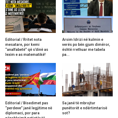
Editorial / Rritet nota
Arsim Idrizi në kulmin e
mesatare, por kemi
verës po bën gjum dimëror,
“analfabetë” që s’dinë as
është rrethuar me tabela
lexim e as matematikë!
pa...
Editorial / Bisedimet pas
Sa janë të mbrojtur
“perdeve” janë legjitime në
punëtorët e ndërtimtarisë
diplomaci, por para
sot?