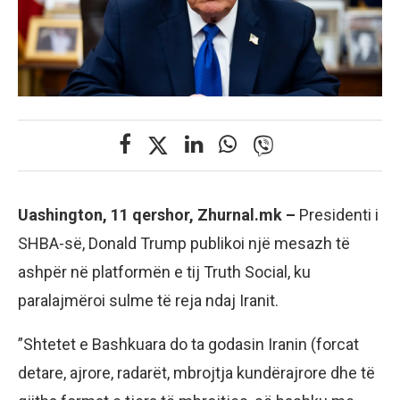
Uashington, 11 qershor, Zhurnal.mk –
Presidenti i
SHBA-së, Donald Trump publikoi një mesazh të
ashpër në platformën e tij Truth Social, ku
paralajmëroi sulme të reja ndaj Iranit.
”Shtetet e Bashkuara do ta godasin Iranin (forcat
detare, ajrore, radarët, mbrojtja kundërajrore dhe të