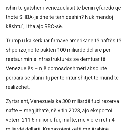
ishin të gatshëm venezuelasit të bënin çfarëdo që
thotë SHBA-ja dhe të tërhiqeshin? Nuk mendoj
kështu”, i tha ajo BBC-së.
Trump u ka kërkuar firmave amerikane të naftës të
shpenzojnë të paktën 100 miliardë dollarë për
restaurimin e infrastrukturës së dëmtuar të
Venezuelës – një domosdoshmëri absolute
përpara se plani i tij për të rritur shitjet të mund të
realizohet.
Zyrtarisht, Venezuela ka 300 miliardë fuçi rezerva
nafte – megjithatë, në vitin 2023, ajo eksportoi
vetëm 211.6 milionë fuçi naftë, me vlerë rreth 4
miliardë dollarë. Krahasojeni këtë me Arabinë