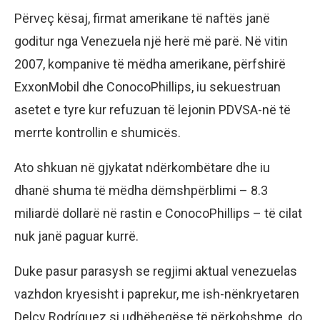
Përveç kësaj, firmat amerikane të naftës janë
goditur nga Venezuela një herë më parë. Në vitin
2007, kompanive të mëdha amerikane, përfshirë
ExxonMobil dhe ConocoPhillips, iu sekuestruan
asetet e tyre kur refuzuan të lejonin PDVSA-në të
merrte kontrollin e shumicës.
Ato shkuan në gjykatat ndërkombëtare dhe iu
dhanë shuma të mëdha dëmshpërblimi – 8.3
miliardë dollarë në rastin e ConocoPhillips – të cilat
nuk janë paguar kurrë.
Duke pasur parasysh se regjimi aktual venezuelas
vazhdon kryesisht i paprekur, me ish-nënkryetaren
Delcy Rodríguez si udhëheqëse të përkohshme, do