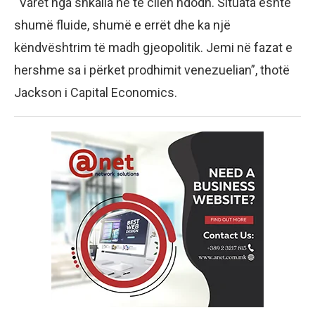
“Varet nga shkalla në të cilën ndodh. Situata është
shumë fluide, shumë e errët dhe ka një
këndvështrim të madh gjeopolitik. Jemi në fazat e
hershme sa i përket prodhimit venezuelian”, thotë
Jackson i Capital Economics.