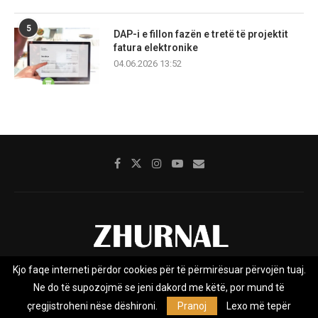
5
DAP-i e fillon fazën e tretë të projektit
fatura elektronike
04.06.2026 13:52
Kjo faqe interneti përdor cookies për të përmirësuar përvojën tuaj.
Rreth nesh
Impresumi
Marketing
Kontakt
Ne do të supozojmë se jeni dakord me këtë, por mund të
Privacy Policy
çregjistroheni nëse dëshironi.
Pranoj
Lexo më tepër