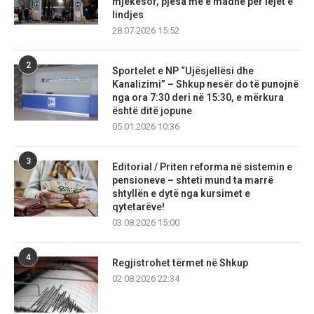
mjekësor, pjesa më e madhe për lejet e
lindjes
28.07.2026 15:52
2
Sportelet e NP “Ujësjellësi dhe
Kanalizimi” – Shkup nesër do të punojnë
nga ora 7:30 deri në 15:30, e mërkura
është ditë jopune
05.01.2026 10:36
3
Editorial / Priten reforma në sistemin e
pensioneve – shteti mund ta marrë
shtyllën e dytë nga kursimet e
qytetarëve!
03.08.2026 15:00
4
Regjistrohet tërmet në Shkup
02.08.2026 22:34