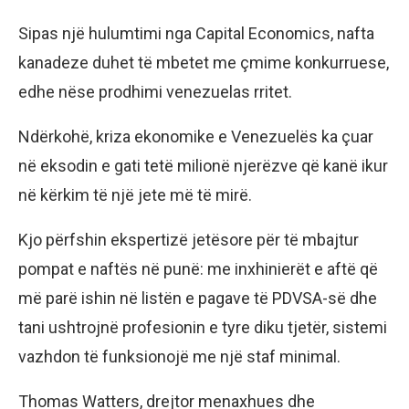
Sipas një hulumtimi nga Capital Economics, nafta
kanadeze duhet të mbetet me çmime konkurruese,
edhe nëse prodhimi venezuelas rritet.
Ndërkohë, kriza ekonomike e Venezuelës ka çuar
në eksodin e gati tetë milionë njerëzve që kanë ikur
në kërkim të një jete më të mirë.
Kjo përfshin ekspertizë jetësore për të mbajtur
pompat e naftës në punë: me inxhinierët e aftë që
më parë ishin në listën e pagave të PDVSA-së dhe
tani ushtrojnë profesionin e tyre diku tjetër, sistemi
vazhdon të funksionojë me një staf minimal.
Thomas Watters, drejtor menaxhues dhe