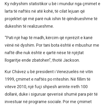
Ky ndryshim statistikor u bë i mundur nga çmimet e
larta të naftës në atë kohë, të cilat lejuan që
projektet që më parë nuk ishin të qëndrueshme të
dukeshin të realizueshme.
“Pati një hap të madh, kërcim që njerëzit e kanë
vënë në dyshim. Por tani bota është e mbushur me
naftë dhe nuk është e qartë nëse të njëjtat
llogaritje ende zbatohen”, thotë Jackson.
Kur Chávez u bë president i Venezuelës në vitin
1999, çmimet e naftës po rriteshin. Në fillim të
viteve 2010, një fuçi shpesh arrinte rreth 100
dollarë, duke i siguruar qeverisë shumë para për të
investuar në programe sociale. Por me çmimet