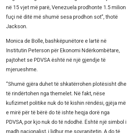
në 15 vjet më parë, Venezuela prodhonte 1.5 milion
fuçi në ditë më shumë sesa prodhon sot”, thotë
Jackson.
Monica de Bolle, bashkëpunëtore e lartë në
Institutin Peterson për Ekonomi Ndërkombëtare,
pajtohet se PDVSA është në një gjendje të
mjerueshme.
“Shumë gjëra duhet të shkatërrohen plotësisht dhe
të rindërtohen nga themelet. Në fakt, nëse
kufizimet politike nuk do të kishin rëndësi, gjëja më
e mirë për të bërë do të ishte heqja dorë nga
PDVSA, por kjo nuk do të ndodhë. Është një simbol i
madh nacionalist, i lidhur me sovranitetin. A do të