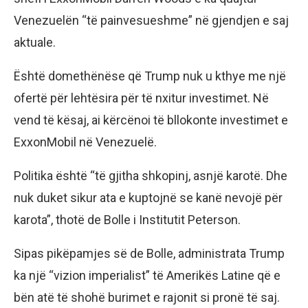
Venezuelën “të painvesueshme” në gjendjen e saj
aktuale.
Është domethënëse që Trump nuk u kthye me një
ofertë për lehtësira për të nxitur investimet. Në
vend të kësaj, ai kërcënoi të bllokonte investimet e
ExxonMobil në Venezuelë.
Politika është “të gjitha shkopinj, asnjë karotë. Dhe
nuk duket sikur ata e kuptojnë se kanë nevojë për
karota”, thotë de Bolle i Institutit Peterson.
Sipas pikëpamjes së de Bolle, administrata Trump
ka një “vizion imperialist” të Amerikës Latine që e
bën atë të shohë burimet e rajonit si pronë të saj.