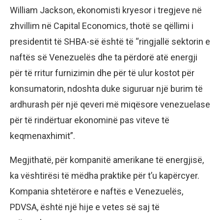
William Jackson, ekonomisti kryesor i tregjeve në
zhvillim në Capital Economics, thotë se qëllimi i
presidentit të SHBA-së është të “ringjallë sektorin e
naftës së Venezuelës dhe ta përdorë atë energji
për të rritur furnizimin dhe për të ulur kostot për
konsumatorin, ndoshta duke siguruar një burim të
ardhurash për një qeveri më miqësore venezuelase
për të rindërtuar ekonominë pas viteve të
keqmenaxhimit”.
Megjithatë, për kompanitë amerikane të energjisë,
ka vështirësi të mëdha praktike për t’u kapërcyer.
Kompania shtetërore e naftës e Venezuelës,
PDVSA, është një hije e vetes së saj të