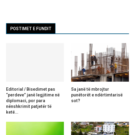
POSTIMET E FUNDIT
Editorial / Bisedimet pas
Sa janë të mbrojtur
“perdeve” janë legjitime në
punëtorët e ndërtimtarisë
diplomaci, por para
sot?
nënshkrimit patjetër të
ketë...