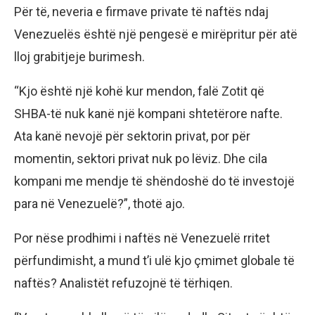
Për të, neveria e firmave private të naftës ndaj
Venezuelës është një pengesë e mirëpritur për atë
lloj grabitjeje burimesh.
“Kjo është një kohë kur mendon, falë Zotit që
SHBA-të nuk kanë një kompani shtetërore nafte.
Ata kanë nevojë për sektorin privat, por për
momentin, sektori privat nuk po lëviz. Dhe cila
kompani me mendje të shëndoshë do të investojë
para në Venezuelë?”, thotë ajo.
Por nëse prodhimi i naftës në Venezuelë rritet
përfundimisht, a mund t’i ulë kjo çmimet globale të
naftës? Analistët refuzojnë të tërhiqen.