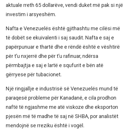
aktuale rreth 65 dollarëve, vendi duket më pak si një
investim i arsyeshëm.
Nafta e Venezuelës është gjithashtu me cilësi më
të dobët se ekuivalenti i saj saudit. Nafta e saj e
papërpunuar e thartë dhe e rëndë është e vështirë
për t’u nxjerrë dhe për t’u rafinuar, ndërsa
përmbajtja e saj e lartë e squfurit e bën atë
gërryese për tubacionet.
Një ringjallje e industrisë së Venezuelës mund të
paraqesë probleme për Kanadanë, e cila prodhon
naftë të ngjashme me atë viskoze dhe eksporton
pjesën më të madhe të saj në SHBA, por analistët
mendojnë se rreziku është i vogël.