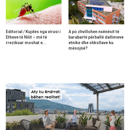
Editorial / Kujdes nga virusi i
A po zhvillohen nxënësit të
Etheve të Nilit – më të
barabartë përballë dallimeve
rrezikuar moshat e...
etnike dhe shkollave ku
mësojnë?