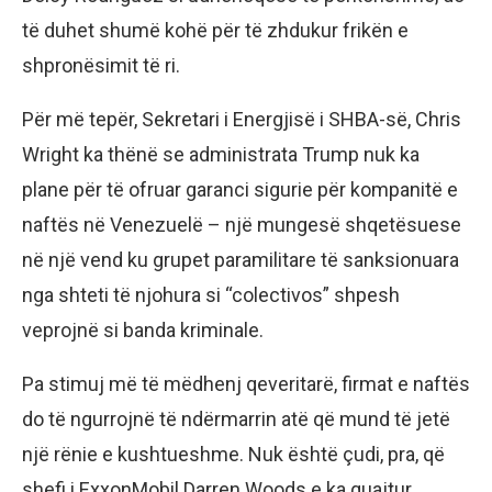
të duhet shumë kohë për të zhdukur frikën e
shpronësimit të ri.
Për më tepër, Sekretari i Energjisë i SHBA-së, Chris
Wright ka thënë se administrata Trump nuk ka
plane për të ofruar garanci sigurie për kompanitë e
naftës në Venezuelë – një mungesë shqetësuese
në një vend ku grupet paramilitare të sanksionuara
nga shteti të njohura si “colectivos” shpesh
veprojnë si banda kriminale.
Pa stimuj më të mëdhenj qeveritarë, firmat e naftës
do të ngurrojnë të ndërmarrin atë që mund të jetë
një rënie e kushtueshme. Nuk është çudi, pra, që
shefi i ExxonMobil Darren Woods e ka quajtur