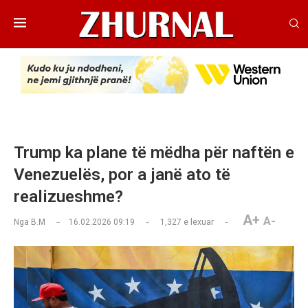
Trump ka plane të mëdha për naftën e
Venezuelës, por a janë ato të
realizueshme?
A+
A-
Nga
B.M
16.02.2026 09:19
1,327
e lexuar