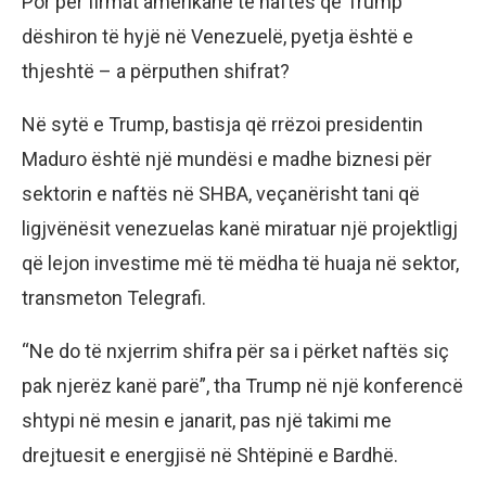
Por për firmat amerikane të naftës që Trump
dëshiron të hyjë në Venezuelë, pyetja është e
thjeshtë – a përputhen shifrat?
Në sytë e Trump, bastisja që rrëzoi presidentin
Maduro është një mundësi e madhe biznesi për
sektorin e naftës në SHBA, veçanërisht tani që
ligjvënësit venezuelas kanë miratuar një projektligj
që lejon investime më të mëdha të huaja në sektor,
transmeton Telegrafi.
“Ne do të nxjerrim shifra për sa i përket naftës siç
pak njerëz kanë parë”, tha Trump në një konferencë
shtypi në mesin e janarit, pas një takimi me
drejtuesit e energjisë në Shtëpinë e Bardhë.