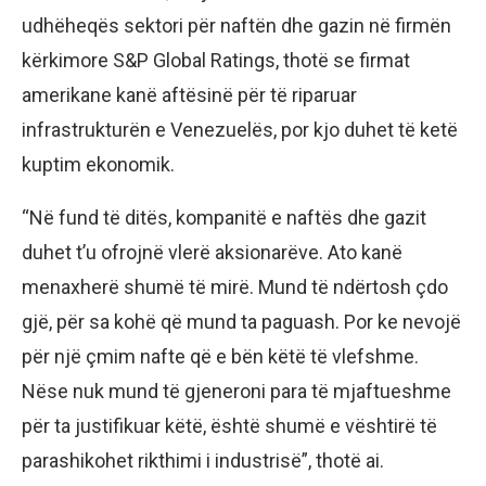
udhëheqës sektori për naftën dhe gazin në firmën
kërkimore S&P Global Ratings, thotë se firmat
amerikane kanë aftësinë për të riparuar
infrastrukturën e Venezuelës, por kjo duhet të ketë
kuptim ekonomik.
“Në fund të ditës, kompanitë e naftës dhe gazit
duhet t’u ofrojnë vlerë aksionarëve. Ato kanë
menaxherë shumë të mirë. Mund të ndërtosh çdo
gjë, për sa kohë që mund ta paguash. Por ke nevojë
për një çmim nafte që e bën këtë të vlefshme.
Nëse nuk mund të gjeneroni para të mjaftueshme
për ta justifikuar këtë, është shumë e vështirë të
parashikohet rikthimi i industrisë”, thotë ai.