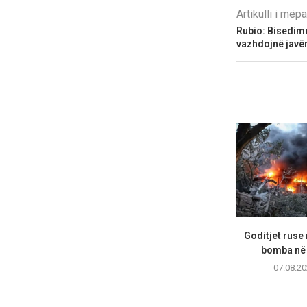
Artikulli i më
Rubio: Bisedime
vazhdojnë javë
Goditjet ruse
bomba në 
07.08.20