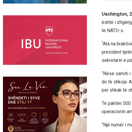
Uashington, 2
është i zhgënjy
të NATO-s.
“Ata na braktis
president tjet
sekretarin e p
“Nëse samiti i
do të shkoja. A
për shkak të s
Të paktën 500 
operacionin ame
“Një numër i ma