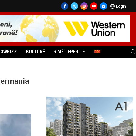
Login
HOWBIZZ
KULTURË
+ MË TEPËR…
jermania