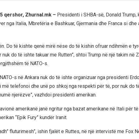
5 qershor, Zhurnal.mk –
Presidenti i SHBA-së, Donald Trump,
er nga Italia, Mbretëria e Bashkuar, Gjermania dhe Franca si dhe a
ën. Do të kishte qenë mirë nëse do të kishin ofruar ndihmën e tyr
ër nuk do të ishte takuar me Rutten”, shtoi Trump në një takim në
ërgjithshëm të NATO-s.
 NATO-s në Ankara nuk do të ishte organizuar nga presidenti Erd
i më telefonoi dhe unë po shkoj nga respekti për të, por nuk do t
humë njerëzve”, vazhdoi presidenti amerikan.
avionë amerikanë janë ngritur nga bazat amerikane në Itali për t
rikan “Epik Fury” kundër Iranit.
dh” fluturimesh”, ishin fjalët e Ruttes, në një intervistë me Fox 