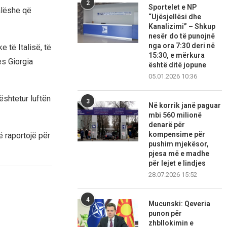
2
Sportelet e NP
alëshe që
“Ujësjellësi dhe
Kanalizimi” – Shkup
nesër do të punojnë
nga ora 7:30 deri në
 të Italisë, të
15:30, e mërkura
es Giorgia
është ditë jopune
05.01.2026 10:36
shtetur luftën
3
Në korrik janë paguar
mbi 560 milionë
denarë për
kompensime për
 raportojë për
pushim mjekësor,
pjesa më e madhe
për lejet e lindjes
28.07.2026 15:52
4
Mucunski: Qeveria
punon për
zhbllokimin e