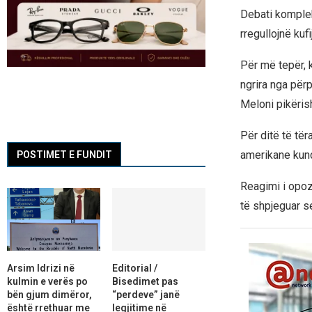
Debati komplek
rregullojnë kuf
Për më tepër, k
ngrira nga për
Meloni pikërish
Për ditë të të
amerikane kundë
POSTIMET E FUNDIT
Reagimi i opoz
të shpjeguar se
Arsim Idrizi në
Editorial /
kulmin e verës po
Bisedimet pas
bën gjum dimëror,
“perdeve” janë
është rrethuar me
legjitime në