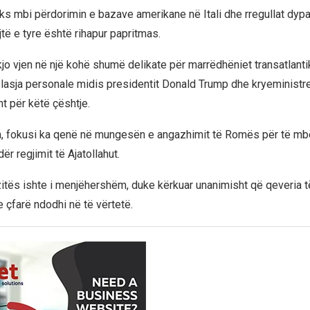
s mbi përdorimin e bazave amerikane në Itali dhe rregullat dyp
ijtë e tyre është rihapur papritmas.
jo vjen në një kohë shumë delikate për marrëdhëniet transatlantike
plasja personale midis presidentit Donald Trump dhe kryeministr
t për këtë çështje.
ra, fokusi ka qenë në mungesën e angazhimit të Romës për të mbë
r regjimit të Ajatollahut.
itës ishte i menjëhershëm, duke kërkuar unanimisht që qeveria të
 çfarë ndodhi në të vërtetë.