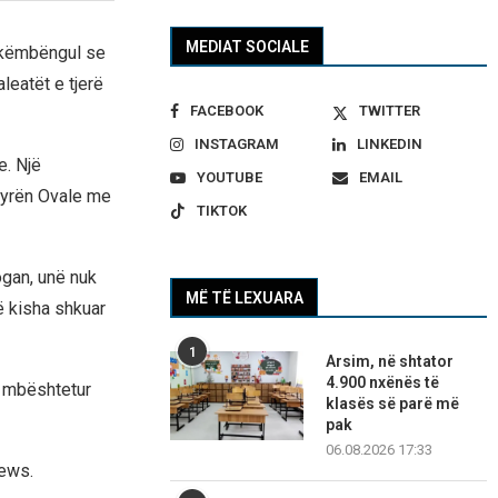
MEDIAT SOCIALE
 këmbëngul se
leatët e tjerë
FACEBOOK
TWITTER
INSTAGRAM
LINKEDIN
e. Një
YOUTUBE
EMAIL
 Zyrën Ovale me
TIKTOK
ogan, unë nuk
MË TË LEXUARA
ë kisha shkuar
1
Arsim, në shtator
4.900 nxënës të
ë mbështetur
klasës së parë më
pak
06.08.2026 17:33
News.