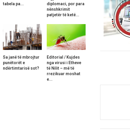
tabela pa...
diplomaci, por para
nënshkrimit
patjetër të ketë...
Sa janë të mbrojtur
Editorial / Kujdes
punëtorët e
nga virusi i Etheve
ndërtimtarisë sot?
të Nilit – më të
rrezikuar moshat
e...