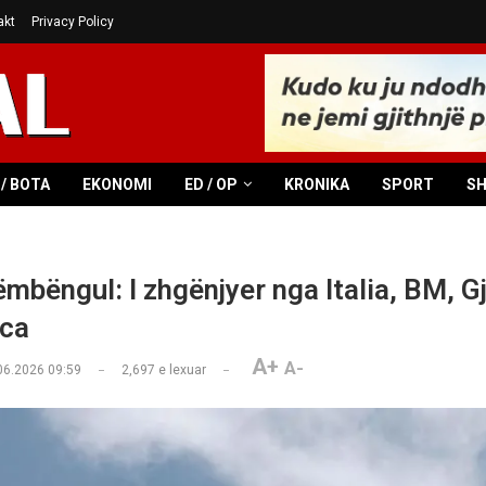
akt
Privacy Policy
/ BOTA
EKONOMI
ED / OP
KRONIKA
SPORT
S
mbëngul: I zhgënjyer nga Italia, BM, G
nca
A+
A-
06.2026 09:59
2,697
e lexuar