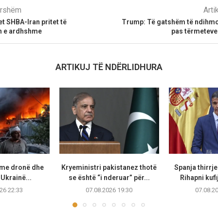
parshëm
Arti
t SHBA-Iran pritet të
Trump: Të gatshëm të ndihm
n e ardhshme
pas tërmeteve
ARTIKUJ TË NDËRLIDHURA
 me dronë dhe
Kryeministri pakistanez thotë
Spanja thirrje
Ukrainë...
se është “i nderuar” për...
Rihapni kufi
26 22:33
07.08.2026 19:30
07.08.2