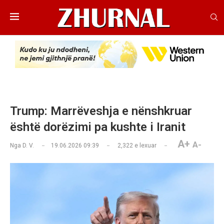
Trump: Marrëveshja e nënshkruar
është dorëzimi pa kushte i Iranit
A+
A-
Nga
D. V.
19.06.2026 09:39
2,322
e lexuar