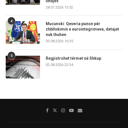
lindjes
28.07.2026 15:52
4
Mucunski: Qeveria punon për
zhbllokimin e eurointegrimeve, detajet
nuk thuhen
03.08.2026 16:35
5
Regjistrohet tërmet në Shkup
02.08.2026 22:34