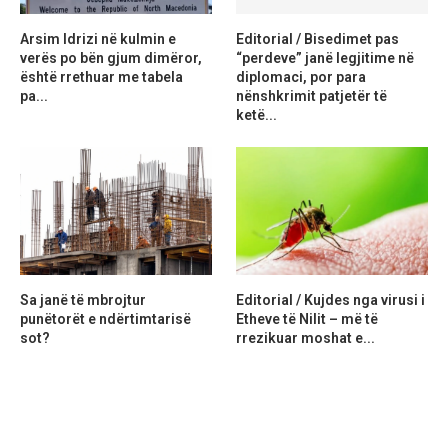
Arsim Idrizi në kulmin e
Editorial / Bisedimet pas
verës po bën gjum dimëror,
“perdeve” janë legjitime në
është rrethuar me tabela
diplomaci, por para
pa...
nënshkrimit patjetër të
ketë...
Sa janë të mbrojtur
Editorial / Kujdes nga virusi i
punëtorët e ndërtimtarisë
Etheve të Nilit – më të
sot?
rrezikuar moshat e...