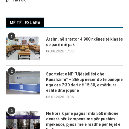
TIKTOK
MË TË LEXUARA
1
Arsim, në shtator 4.900 nxënës të klasës
së parë më pak
06.08.2026 17:33
2
Sportelet e NP “Ujësjellësi dhe
Kanalizimi” – Shkup nesër do të punojnë
nga ora 7:30 deri në 15:30, e mërkura
është ditë jopune
05.01.2026 10:36
3
Në korrik janë paguar mbi 560 milionë
denarë për kompensime për pushim
mjekësor, pjesa më e madhe për lejet e