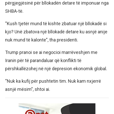
përgjegjësinë për bllokadën detare të imponuar nga
SHBA-të.
“Kush tjetër mund të kishte zbatuar një bllokadë si
kjo? Unë zbatova një bllokadë detare ku asnjë anije
nuk mund të kalonte”, tha presidenti.
Trump pranoi se ai negocioi marrëveshjen me
Iranin për të parandaluar që konflikti të
përshkallëzohej në një depresion ekonomik global.
“Nuk ka kufij për pushtetin tim. Nuk kam nxjerrë
asnjë mësim”, shtoi ai.