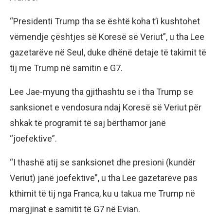
“Presidenti Trump tha se është koha t’i kushtohet
vëmendje çështjes së Koresë së Veriut”, u tha Lee
gazetarëve në Seul, duke dhënë detaje të takimit të
tij me Trump në samitin e G7.
Lee Jae-myung tha gjithashtu se i tha Trump se
sanksionet e vendosura ndaj Koresë së Veriut për
shkak të programit të saj bërthamor janë
“joefektive”.
“I thashë atij se sanksionet dhe presioni (kundër
Veriut) janë joefektive”, u tha Lee gazetarëve pas
kthimit të tij nga Franca, ku u takua me Trump në
margjinat e samitit të G7 në Evian.