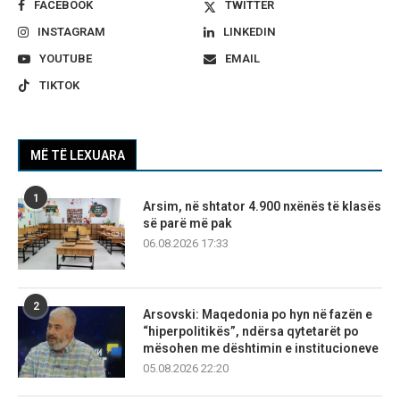
FACEBOOK
TWITTER
INSTAGRAM
LINKEDIN
YOUTUBE
EMAIL
TIKTOK
MË TË LEXUARA
1
Arsim, në shtator 4.900 nxënës të klasës
së parë më pak
06.08.2026 17:33
2
Arsovski: Maqedonia po hyn në fazën e
“hiperpolitikës”, ndërsa qytetarët po
mësohen me dështimin e institucioneve
05.08.2026 22:20