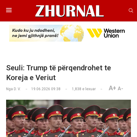
Seuli: Trump të përqendrohet te
Koreja e Veriut
A+
A-
Nga
D. V.
19.06.2026 09:38
1,838
e lexuar