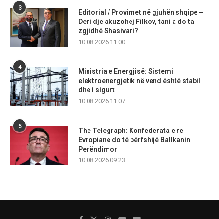
3
Editorial / Provimet në gjuhën shqipe –
Deri dje akuzohej Filkov, tani a do ta
zgjidhë Shasivari?
10.08.2026 11:00
4
Ministria e Energjisë: Sistemi
elektroenergjetik në vend është stabil
dhe i sigurt
10.08.2026 11:07
5
The Telegraph: Konfederata e re
Evropiane do të përfshijë Ballkanin
Perëndimor
10.08.2026 09:23