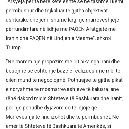
“Arsyeja për ta bërë këtë është se ne tashmë i kemi
përmbushur dhe tejkaluar të gjitha objektivat
ushtarake dhe jemi shumë larg një marrëveshjeje
përfundimtare në lidhje me PAQEN Afatgjatë me
Iranin dhe PAQEN në Lindjen e Mesme”, shkroi
Trump.
“Ne morëm një propozim me 10 pika nga Irani dhe
besojmë se është një bazë e realizueshme mbi të
cilën mund të negociojmë. Pothuajse të gjitha pikat
e ndryshme të mosmarrëveshjeve të kaluara janë
rënë dakord midis Shteteve të Bashkuara dhe Iranit,
por një periudhë dyjavore do të lejojë që
Marrëveshja të finalizohet dhe të përmbushet. Në
emër të Shteteve të Bashkuara të Amerikës, si