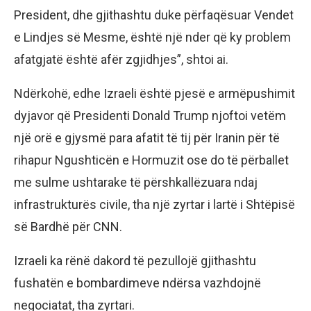
President, dhe gjithashtu duke përfaqësuar Vendet
e Lindjes së Mesme, është një nder që ky problem
afatgjatë është afër zgjidhjes”, shtoi ai.
Ndërkohë, edhe Izraeli është pjesë e armëpushimit
dyjavor që Presidenti Donald Trump njoftoi vetëm
një orë e gjysmë para afatit të tij për Iranin për të
rihapur Ngushticën e Hormuzit ose do të përballet
me sulme ushtarake të përshkallëzuara ndaj
infrastrukturës civile, tha një zyrtar i lartë i Shtëpisë
së Bardhë për CNN.
Izraeli ka rënë dakord të pezullojë gjithashtu
fushatën e bombardimeve ndërsa vazhdojnë
negociatat, tha zyrtari.