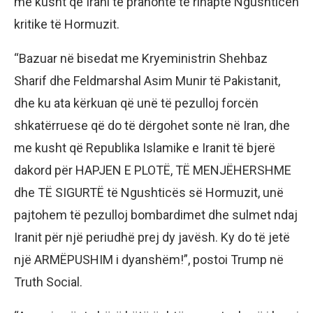
me kusht që Irani të pranonte të rihapte Ngushticën
kritike të Hormuzit.
“Bazuar në bisedat me Kryeministrin Shehbaz
Sharif dhe Feldmarshal Asim Munir të Pakistanit,
dhe ku ata kërkuan që unë të pezulloj forcën
shkatërruese që do të dërgohet sonte në Iran, dhe
me kusht që Republika Islamike e Iranit të bjerë
dakord për HAPJEN E PLOTË, TË MENJËHERSHME
dhe TË SIGURTË të Ngushticës së Hormuzit, unë
pajtohem të pezulloj bombardimet dhe sulmet ndaj
Iranit për një periudhë prej dy javësh. Ky do të jetë
një ARMËPUSHIM i dyanshëm!”, postoi Trump në
Truth Social.