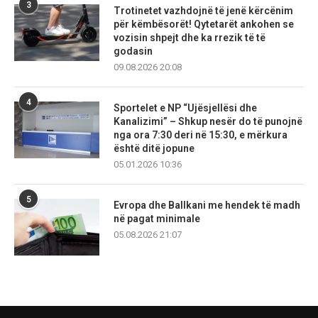
3
Trotinetet vazhdojnë të jenë kërcënim
për këmbësorët! Qytetarët ankohen se
vozisin shpejt dhe ka rrezik të të
godasin
09.08.2026 20:08
4
Sportelet e NP “Ujësjellësi dhe
Kanalizimi” – Shkup nesër do të punojnë
nga ora 7:30 deri në 15:30, e mërkura
është ditë jopune
05.01.2026 10:36
5
Evropa dhe Ballkani me hendek të madh
në pagat minimale
05.08.2026 21:07