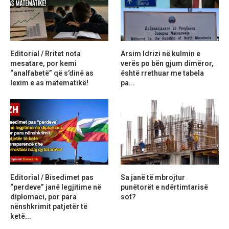
Editorial / Rritet nota
Arsim Idrizi në kulmin e
mesatare, por kemi
verës po bën gjum dimëror,
“analfabetë” që s’dinë as
është rrethuar me tabela
lexim e as matematikë!
pa...
Editorial / Bisedimet pas
Sa janë të mbrojtur
“perdeve” janë legjitime në
punëtorët e ndërtimtarisë
diplomaci, por para
sot?
nënshkrimit patjetër të
ketë...