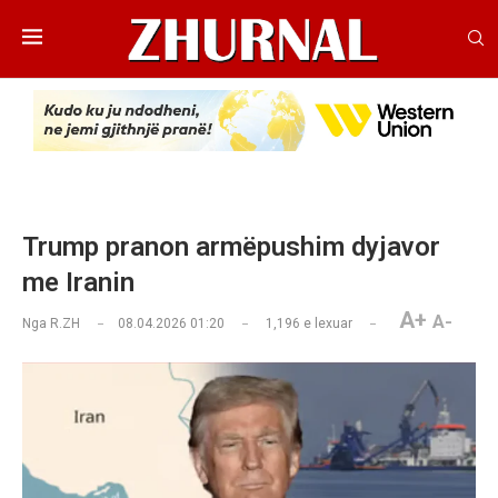
Trump pranon armëpushim dyjavor
me Iranin
A+
A-
Nga
R.ZH
08.04.2026 01:20
1,196
e lexuar