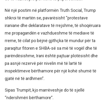
Në një postim në platformën Truth Social, Trump
shkroi të martën se, pavarësisht “protestave
iraniane dhe deklaratave të rrejshme, të shoqëruara
me propagandën e vazhdueshme të mediave të
rreme, të cilat po bëjnë gjithçka të mundur për ta
paraqitur fitoren e SHBA-së sa më të vogël dhe të
parëndësishme, Irani është pajtuar plotësisht dhe
pa asnjë rezervë për nivelin më të lartë të
inspektimeve bërthamore për një kohë shumë të
gjatë në të ardhmen”.
Sipas Trumpit, kjo marrëveshje do të sjellë
“ndershmëri bërthamore”.