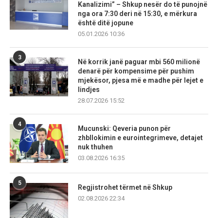
Kanalizimi” – Shkup nesër do të punojnë
nga ora 7:30 deri në 15:30, e mërkura
është ditë jopune
05.01.2026 10:36
3
Në korrik janë paguar mbi 560 milionë
denarë për kompensime për pushim
mjekësor, pjesa më e madhe për lejet e
lindjes
28.07.2026 15:52
4
Mucunski: Qeveria punon për
zhbllokimin e eurointegrimeve, detajet
nuk thuhen
03.08.2026 16:35
5
Regjistrohet tërmet në Shkup
02.08.2026 22:34