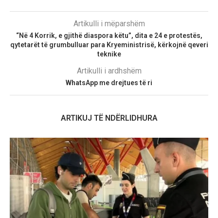
Artikulli i mëparshëm
“Në 4 Korrik, e gjithë diaspora këtu”, dita e 24 e protestës,
qytetarët të grumbulluar para Kryeministrisë, kërkojnë qeveri
teknike
Artikulli i ardhshëm
WhatsApp me drejtues të ri
ARTIKUJ TË NDËRLIDHURA