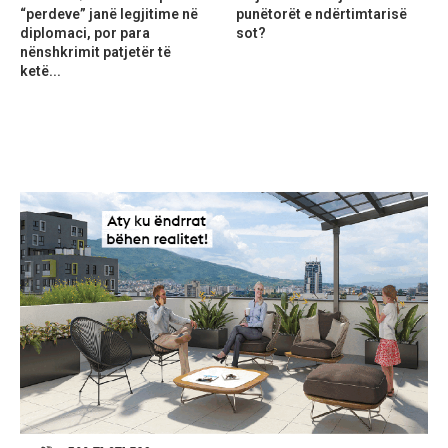
“perdeve” janë legjitime në
punëtorët e ndërtimtarisë
diplomaci, por para
sot?
nënshkrimit patjetër të
ketë...