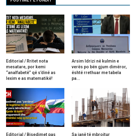
Editorial / Rritet nota
Arsim Idrizi në kulmin e
mesatare, por kemi
verës po bën gjum dimëror,
“analfabetë” që s’dinë as
është rrethuar me tabela
lexim e as matematikë!
pa...
Editorial / Bisedimet pas
Sa janë të mbrojtur