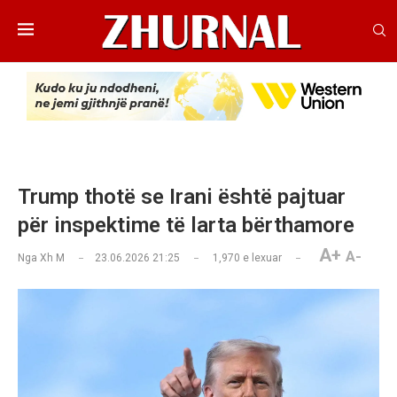
Trump thotë se Irani është pajtuar
për inspektime të larta bërthamore
A+
A-
Nga
Xh M
23.06.2026 21:25
1,970
e lexuar