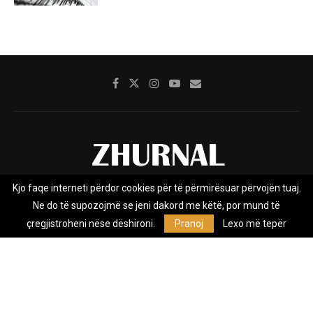
Kjo faqe interneti përdor cookies për të përmirësuar përvojën tuaj.
Rreth nesh
Impresumi
Marketing
Kontakt
Ne do të supozojmë se jeni dakord me këtë, por mund të
Privacy Policy
çregjistroheni nëse dëshironi.
Pranoj
Lexo më tepër
Zhurnal.mk është Agjenci e Lajmeve e pavarur, e themeluar në vitin
2009, që e mbulon Maqedoninë, Kosovën, Shqipërinë edhe lajmet
nga bota.
@2026 - All Right Reserved. Designed and Developed by
Anet.Com.Mk