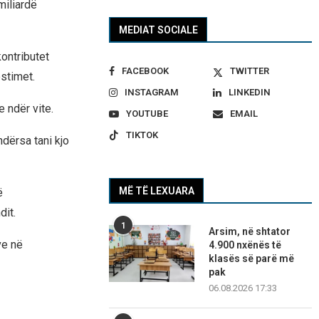
miliardë
MEDIAT SOCIALE
kontributet
FACEBOOK
TWITTER
stimet.
INSTAGRAM
LINKEDIN
 ndër vite.
YOUTUBE
EMAIL
TIKTOK
ndërsa tani kjo
MË TË LEXUARA
ë
it.
1
Arsim, në shtator
ve në
4.900 nxënës të
klasës së parë më
pak
06.08.2026 17:33