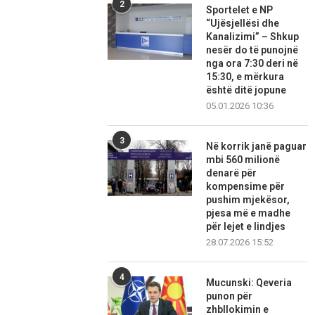
2
Sportelet e NP
“Ujësjellësi dhe
Kanalizimi” – Shkup
nesër do të punojnë
nga ora 7:30 deri në
15:30, e mërkura
është ditë jopune
05.01.2026 10:36
3
Në korrik janë paguar
mbi 560 milionë
denarë për
kompensime për
pushim mjekësor,
pjesa më e madhe
për lejet e lindjes
28.07.2026 15:52
4
Mucunski: Qeveria
punon për
zhbllokimin e