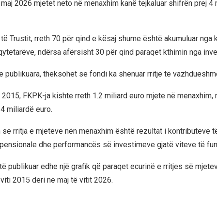
t maj 2026 mjetet neto në menaxhim kanë tejkaluar shifrën prej 4 
 të Trustit, rreth 70 për qind e kësaj shume është akumuluar nga 
qytetarëve, ndërsa afërsisht 30 për qind paraqet kthimin nga inve
e publikuara, theksohet se fondi ka shënuar rritje të vazhdueshme
t 2015, FKPK-ja kishte rreth 1.2 miliard euro mjete në menaxhim, 
 4 miliardë euro.
 se rritja e mjeteve nën menaxhim është rezultat i kontributeve t
nsionale dhe performancës së investimeve gjatë viteve të fund
ë publikuar edhe një grafik që paraqet ecurinë e rritjes së mjete
ti 2015 deri në maj të vitit 2026.