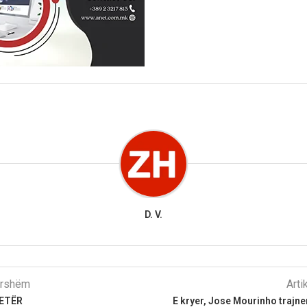
D. V.
parshëm
Arti
JETËR
E kryer, Jose Mourinho trajner