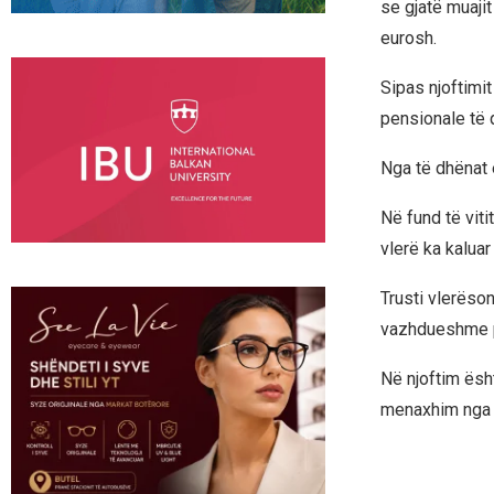
se gjatë muaji
eurosh.
Sipas njoftimit
pensionale të 
Nga të dhënat 
Në fund të viti
vlerë ka kaluar
Trusti vlerëson
vazhdueshme pe
Në njoftim ësht
menaxhim nga vi