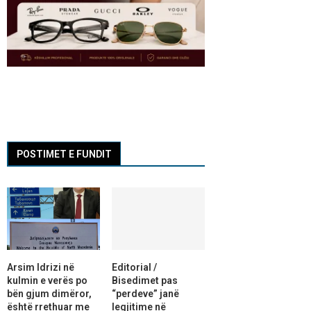
POSTIMET E FUNDIT
Arsim Idrizi në
Editorial /
kulmin e verës po
Bisedimet pas
bën gjum dimëror,
“perdeve” janë
është rrethuar me
legjitime në