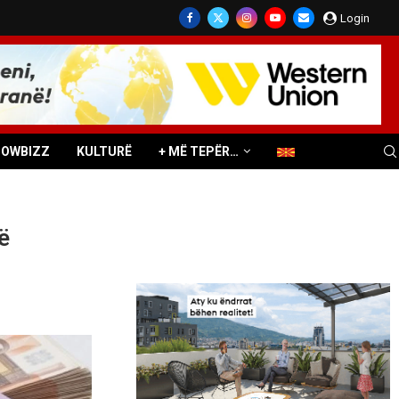
Login
HOWBIZZ
KULTURË
+ MË TEPËR…
ë