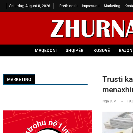
Saturday, August 8, 2026
Rreth nesh
Impresumi
Marketing
Kont
MAQEDONI
SHQIPËRI
KOSOVË
RAJON 
Trusti ka
MARKETING
menaxh
Nga
D. V.
18.