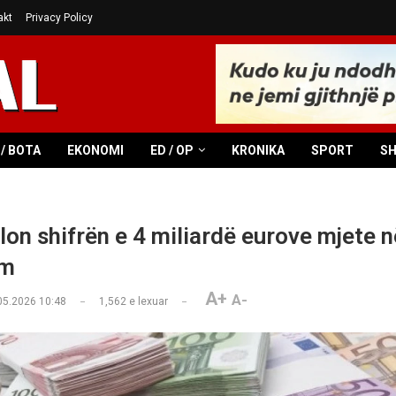
akt
Privacy Policy
/ BOTA
EKONOMI
ED / OP
KRONIKA
SPORT
S
lon shifrën e 4 miliardë eurove mjete n
im
A+
A-
05.2026 10:48
1,562
e lexuar