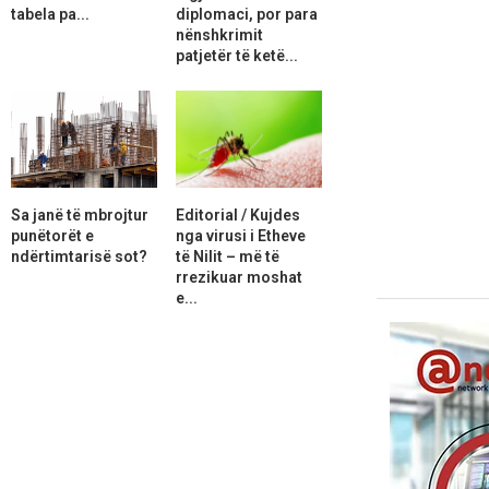
tabela pa...
diplomaci, por para
nënshkrimit
patjetër të ketë...
Sa janë të mbrojtur
Editorial / Kujdes
punëtorët e
nga virusi i Etheve
ndërtimtarisë sot?
të Nilit – më të
rrezikuar moshat
e...