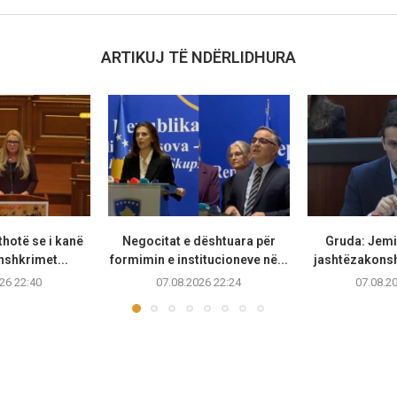
ARTIKUJ TË NDËRLIDHURA
thotë se i kanë
Negocitat e dështuara për
Gruda: Jemi 
nshkrimet...
formimin e institucioneve në...
jashtëzakonsh
26 22:40
07.08.2026 22:24
07.08.2