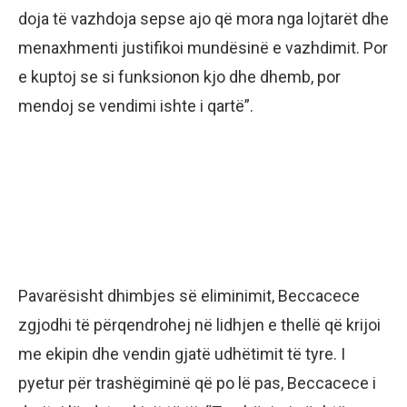
doja të vazhdoja sepse ajo që mora nga lojtarët dhe
menaxhmenti justifikoi mundësinë e vazhdimit. Por
e kuptoj se si funksionon kjo dhe dhemb, por
mendoj se vendimi ishte i qartë”.
Pavarësisht dhimbjes së eliminimit, Beccacece
zgjodhi të përqendrohej në lidhjen e thellë që krijoi
me ekipin dhe vendin gjatë udhëtimit të tyre. I
pyetur për trashëgiminë që po lë pas, Beccacece i