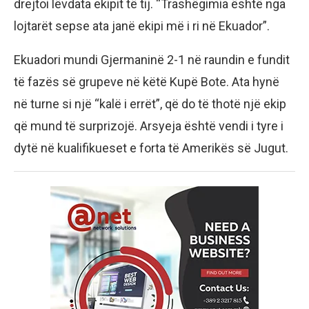
drejtoi lëvdata ekipit të tij. “Trashëgimia është nga
lojtarët sepse ata janë ekipi më i ri në Ekuador”.
Ekuadori mundi Gjermaninë 2-1 në raundin e fundit
të fazës së grupeve në këtë Kupë Bote. Ata hynë
në turne si një “kalë i errët”, që do të thotë një ekip
që mund të surprizojë. Arsyeja është vendi i tyre i
dytë në kualifikueset e forta të Amerikës së Jugut.