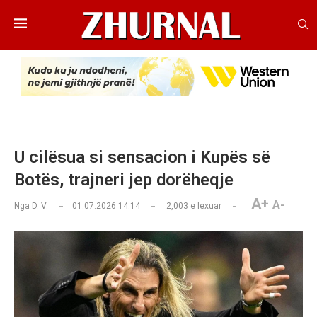
U cilësua si sensacion i Kupës së
Botës, trajneri jep dorëheqje
A+
A-
Nga
D. V.
01.07.2026 14:14
2,003
e lexuar