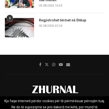
nuk thuhen
03.08.2026 16:35
5
Regjistrohet tërmet në Shkup
02.08.2026 22:34
Kjo faqe interneti përdor cookies për të përmirësuar përvojën tuaj.
Rreth nesh
Impresumi
Marketing
Kontakt
Ne do të supozojmë se jeni dakord me këtë, por mund të