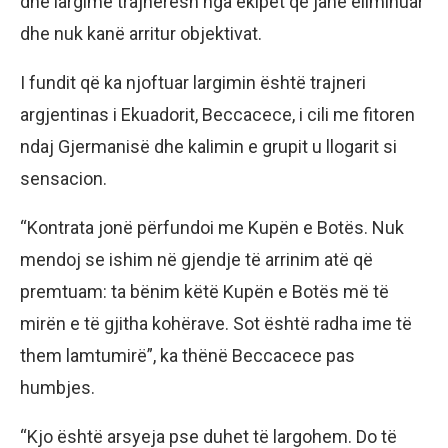
dhe largime trajnerësh nga ekipet që janë eliminuar
dhe nuk kanë arritur objektivat.
I fundit që ka njoftuar largimin është trajneri
argjentinas i Ekuadorit, Beccacece, i cili me fitoren
ndaj Gjermanisë dhe kalimin e grupit u llogarit si
sensacion.
“Kontrata jonë përfundoi me Kupën e Botës. Nuk
mendoj se ishim në gjendje të arrinim atë që
premtuam: ta bënim këtë Kupën e Botës më të
mirën e të gjitha kohërave. Sot është radha ime të
them lamtumirë”, ka thënë Beccacece pas
humbjes.
“Kjo është arsyeja pse duhet të largohem. Do të