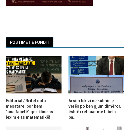
POSTIMET E FUNDIT
Editorial / Rritet nota
Arsim Idrizi në kulmin e
mesatare, por kemi
verës po bën gjum dimëror,
“analfabetë” që s’dinë as
është rrethuar me tabela
lexim e as matematikë!
pa...