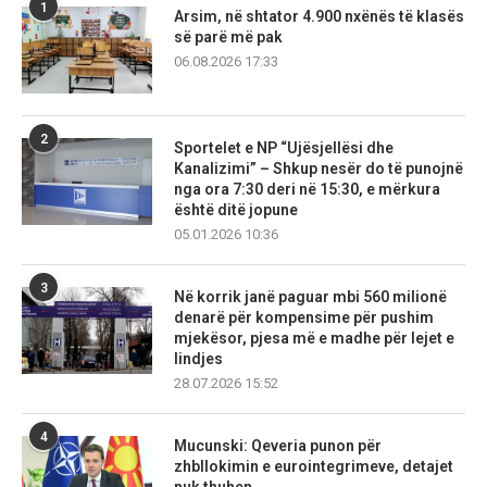
1
Arsim, në shtator 4.900 nxënës të klasës
së parë më pak
06.08.2026 17:33
2
Sportelet e NP “Ujësjellësi dhe
Kanalizimi” – Shkup nesër do të punojnë
nga ora 7:30 deri në 15:30, e mërkura
është ditë jopune
05.01.2026 10:36
3
Në korrik janë paguar mbi 560 milionë
denarë për kompensime për pushim
mjekësor, pjesa më e madhe për lejet e
lindjes
28.07.2026 15:52
4
Mucunski: Qeveria punon për
zhbllokimin e eurointegrimeve, detajet