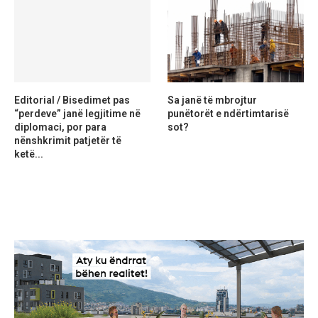
Editorial / Bisedimet pas
Sa janë të mbrojtur
“perdeve” janë legjitime në
punëtorët e ndërtimtarisë
diplomaci, por para
sot?
nënshkrimit patjetër të
ketë...