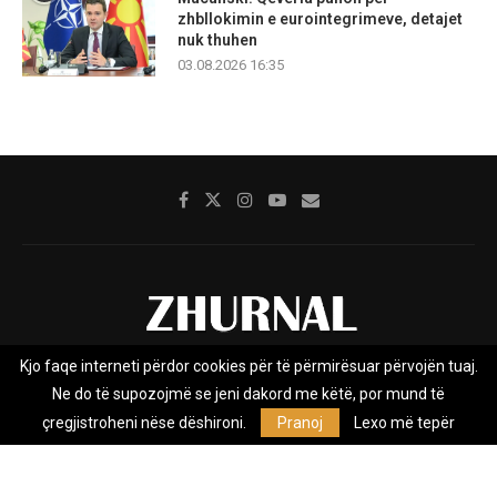
zhbllokimin e eurointegrimeve, detajet
nuk thuhen
03.08.2026 16:35
Kjo faqe interneti përdor cookies për të përmirësuar përvojën tuaj.
Rreth nesh
Impresumi
Marketing
Kontakt
Ne do të supozojmë se jeni dakord me këtë, por mund të
Privacy Policy
çregjistroheni nëse dëshironi.
Pranoj
Lexo më tepër
Zhurnal.mk është Agjenci e Lajmeve e pavarur, e themeluar në vitin
2009, që e mbulon Maqedoninë, Kosovën, Shqipërinë edhe lajmet
nga bota.