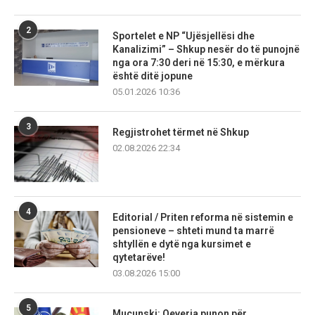
2
Sportelet e NP “Ujësjellësi dhe
Kanalizimi” – Shkup nesër do të punojnë
nga ora 7:30 deri në 15:30, e mërkura
është ditë jopune
05.01.2026 10:36
3
Regjistrohet tërmet në Shkup
02.08.2026 22:34
4
Editorial / Priten reforma në sistemin e
pensioneve – shteti mund ta marrë
shtyllën e dytë nga kursimet e
qytetarëve!
03.08.2026 15:00
5
Mucunski: Qeveria punon për