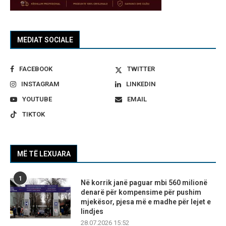
MEDIAT SOCIALE
FACEBOOK
TWITTER
INSTAGRAM
LINKEDIN
YOUTUBE
EMAIL
TIKTOK
MË TË LEXUARA
1
Në korrik janë paguar mbi 560 milionë
denarë për kompensime për pushim
mjekësor, pjesa më e madhe për lejet e
lindjes
28.07.2026 15:52