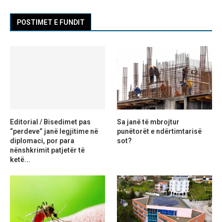
POSTIMET E FUNDIT
Editorial / Bisedimet pas
Sa janë të mbrojtur
“perdeve” janë legjitime në
punëtorët e ndërtimtarisë
diplomaci, por para
sot?
nënshkrimit patjetër të
ketë...