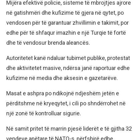
Mijëra efektivë policie, sisteme të mbrojtjes ajrore
në gatishmëri dhe kufizime të gjera në qytet, po
vendosen për të garantuar zhvillimin e takimit, por
edhe për të shfaqur imazhin e një Turqie të fortë
dhe të vendosur brenda aleancës.
Autoritetet kanë ndaluar tubimet publike, protestat
dhe aktivitetet masive, ndërsa janë raportuar edhe
kufizime në media dhe aksesin e gazetarëve.
Masat e ashpra po ndikojnë ndjeshëm jetën e
përditshme në kryeqytet, i cili po shndërrohet në
një zonë të kontrolluar sigurie.
Në samit pritet të marrin pjesë liderët e të gjitha 32
vendeve anëtare të NATO-s, përfshirë edhe