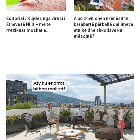
Editorial / Kujdes nga virusi i
A po zhvillohen nxënësit të
Etheve të Nilit – më të
barabartë përballë dallimeve
rrezikuar moshat e...
etnike dhe shkollave ku
mësojnë?