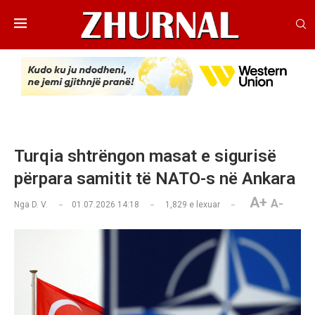
Turqia shtrëngon masat e sigurisë
përpara samitit të NATO-s në Ankara
A+
A-
Nga
D. V.
01.07.2026 14:18
1,829
e lexuar