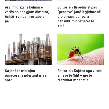
Arsim Idrizi në kulmin e
Editorial / Bisedimet pas
verës po bën gjum dimëror,
“perdeve” janë legjitime në
është rrethuar me tabela
diplomaci, por para
pa...
nënshkrimit patjetër të
ketë...
Sa janë të mbrojtur
Editorial / Kujdes nga virusi i
punëtorët e ndërtimtarisë
Etheve të Nilit – më të
sot?
rrezikuar moshat e...