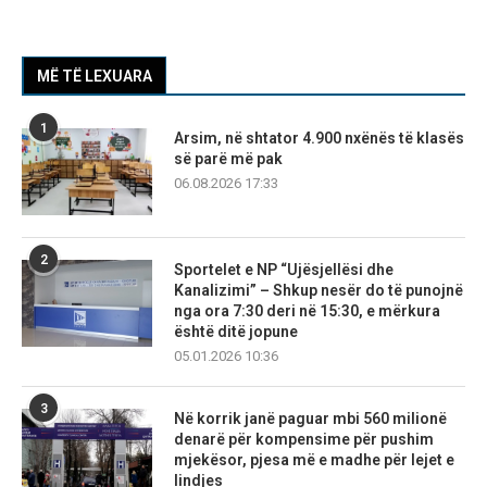
MË TË LEXUARA
1
Arsim, në shtator 4.900 nxënës të klasës
së parë më pak
06.08.2026 17:33
2
Sportelet e NP “Ujësjellësi dhe
Kanalizimi” – Shkup nesër do të punojnë
nga ora 7:30 deri në 15:30, e mërkura
është ditë jopune
05.01.2026 10:36
3
Në korrik janë paguar mbi 560 milionë
denarë për kompensime për pushim
mjekësor, pjesa më e madhe për lejet e
lindjes