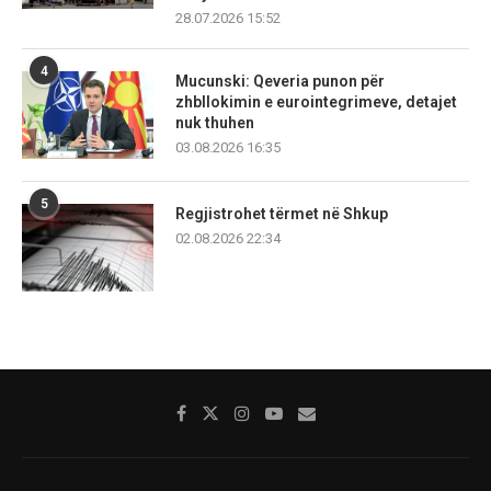
28.07.2026 15:52
4
Mucunski: Qeveria punon për
zhbllokimin e eurointegrimeve, detajet
nuk thuhen
03.08.2026 16:35
5
Regjistrohet tërmet në Shkup
02.08.2026 22:34