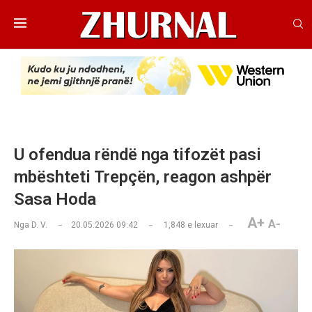
U ofendua rëndë nga tifozët pasi
mbështeti Trepçën, reagon ashpër
Sasa Hoda
A+
A-
Nga
D. V.
20.05.2026 09:42
1,848
e lexuar