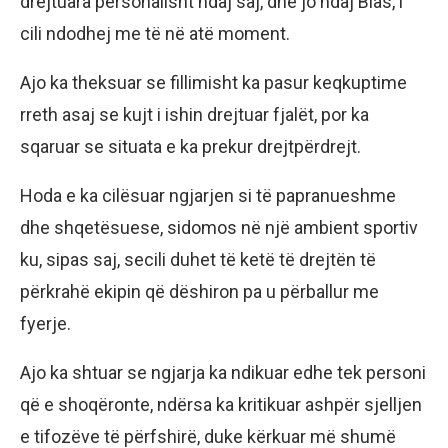
drejtuara personalisht ndaj saj, dhe jo ndaj Bias, i
cili ndodhej me të në atë moment.
Ajo ka theksuar se fillimisht ka pasur keqkuptime
rreth asaj se kujt i ishin drejtuar fjalët, por ka
sqaruar se situata e ka prekur drejtpërdrejt.
Hoda e ka cilësuar ngjarjen si të papranueshme
dhe shqetësuese, sidomos në një ambient sportiv
ku, sipas saj, secili duhet të ketë të drejtën të
përkrahë ekipin që dëshiron pa u përballur me
fyerje.
Ajo ka shtuar se ngjarja ka ndikuar edhe tek personi
që e shoqëronte, ndërsa ka kritikuar ashpër sjelljen
e tifozëve të përfshirë, duke kërkuar më shumë