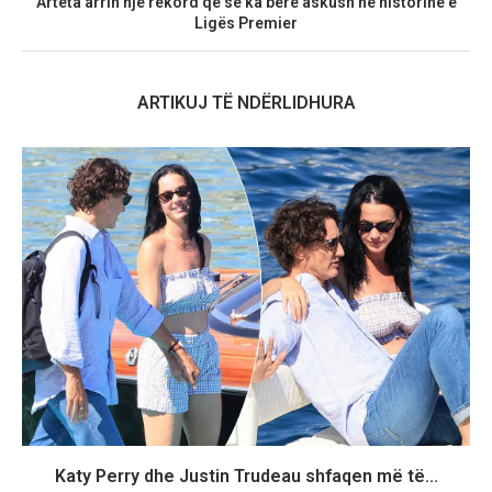
Arteta arrin një rekord që se ka bërë askush në historinë e
Ligës Premier
ARTIKUJ TË NDËRLIDHURA
Katy Perry dhe Justin Trudeau shfaqen më të...