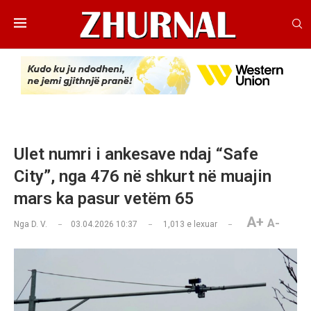
Ulet numri i ankesave ndaj “Safe
City”, nga 476 në shkurt në muajin
mars ka pasur vetëm 65
A+
A-
Nga
D. V.
03.04.2026 10:37
1,013
e lexuar