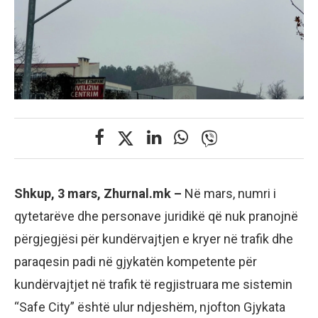
Shkup, 3 mars, Zhurnal.mk –
Në mars, numri i
qytetarëve dhe personave juridikë që nuk pranojnë
përgjegjësi për kundërvajtjen e kryer në trafik dhe
paraqesin padi në gjykatën kompetente për
kundërvajtjet në trafik të regjistruara me sistemin
“Safe City” është ulur ndjeshëm, njofton Gjykata