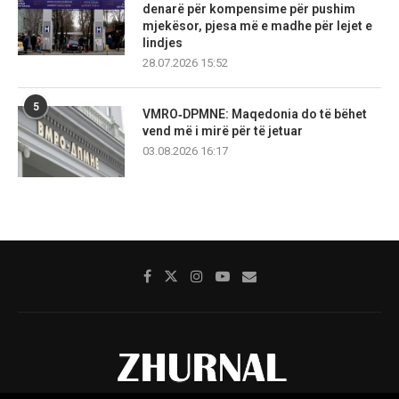
denarë për kompensime për pushim
mjekësor, pjesa më e madhe për lejet e
lindjes
28.07.2026 15:52
5
VMRO‑DPMNE: Maqedonia do të bëhet
vend më i mirë për të jetuar
03.08.2026 16:17