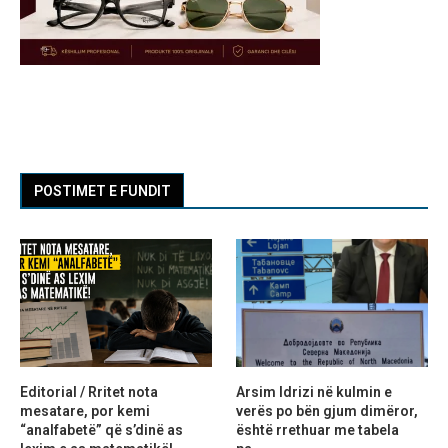
POSTIMET E FUNDIT
Editorial / Rritet nota
Arsim Idrizi në kulmin e
mesatare, por kemi
verës po bën gjum dimëror,
“analfabetë” që s’dinë as
është rrethuar me tabela