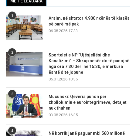
MË TË LEXUARA
1
Arsim, në shtator 4.900 nxënës të klasës
së parë më pak
06.08.2026 17:33
2
Sportelet e NP “Ujësjellësi dhe
Kanalizimi” – Shkup nesër do të punojnë
nga ora 7:30 deri në 15:30, e mërkura
është ditë jopune
05.01.2026 10:36
3
Mucunski: Qeveria punon për
zhbllokimin e eurointegrimeve, detajet
nuk thuhen
03.08.2026 16:35
4
Në korrik janë paguar mbi 560 milionë