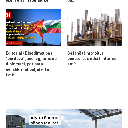
lexim e as matematikë!
pa...
Editorial / Bisedimet pas
Sa janë të mbrojtur
“perdeve” janë legjitime në
punëtorët e ndërtimtarisë
diplomaci, por para
sot?
nënshkrimit patjetër të
ketë...