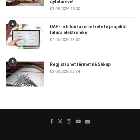
qytetarëve!
03.08.2026 15:00
4
DAP-i e fillon fazën e tretë të projektit
fatura elektronike
04.06.2026 13:52
5
Regjistrohet tërmet në Shkup
02.08.2026 22:34