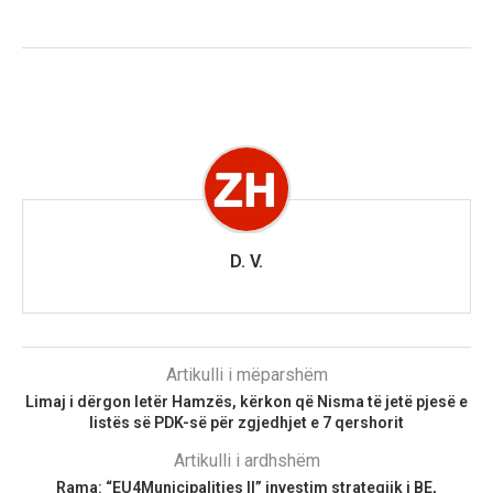
D. V.
Artikulli i mëparshëm
Limaj i dërgon letër Hamzës, kërkon që Nisma të jetë pjesë e
listës së PDK-së për zgjedhjet e 7 qershorit
Artikulli i ardhshëm
Rama: “EU4Municipalities II” investim strategjik i BE,