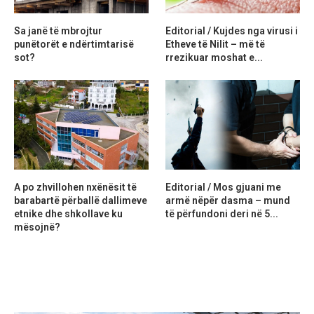
Sa janë të mbrojtur
Editorial / Kujdes nga virusi i
punëtorët e ndërtimtarisë
Etheve të Nilit – më të
sot?
rrezikuar moshat e...
A po zhvillohen nxënësit të
Editorial / Mos gjuani me
barabartë përballë dallimeve
armë nëpër dasma – mund
etnike dhe shkollave ku
të përfundoni deri në 5...
mësojnë?