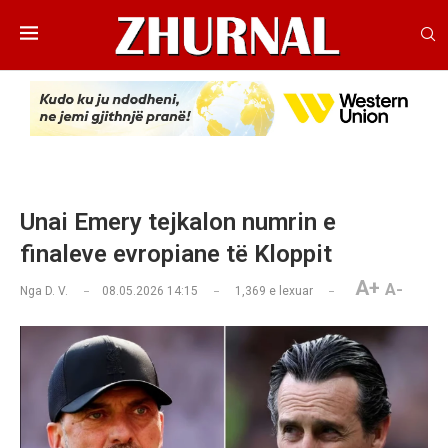
Unai Emery tejkalon numrin e
finaleve evropiane të Kloppit
A+
A-
Nga
D. V.
08.05.2026 14:15
1,369
e lexuar