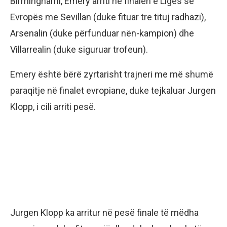
Birminghami, Emery arriti në finalen e Ligës së
Evropës me Sevillan (duke fituar tre tituj radhazi),
Arsenalin (duke përfunduar nën-kampion) dhe
Villarrealin (duke siguruar trofeun).
Emery është bërë zyrtarisht trajneri me më shumë
paraqitje në finalet evropiane, duke tejkaluar Jurgen
Klopp, i cili arriti pesë.
Jurgen Klopp ka arritur në pesë finale të mëdha