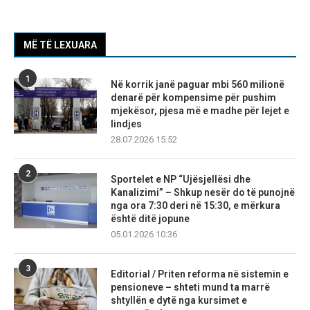
MË TË LEXUARA
1
Në korrik janë paguar mbi 560 milionë
denarë për kompensime për pushim
mjekësor, pjesa më e madhe për lejet e
lindjes
28.07.2026 15:52
2
Sportelet e NP “Ujësjellësi dhe
Kanalizimi” – Shkup nesër do të punojnë
nga ora 7:30 deri në 15:30, e mërkura
është ditë jopune
05.01.2026 10:36
3
Editorial / Priten reforma në sistemin e
pensioneve – shteti mund ta marrë
shtyllën e dytë nga kursimet e