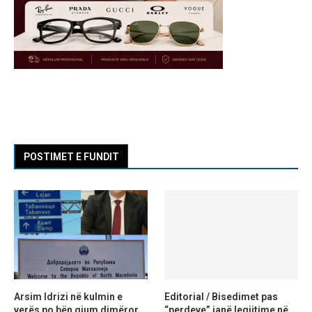
POSTIMET E FUNDIT
Arsim Idrizi në kulmin e
Editorial / Bisedimet pas
verës po bën gjum dimëror,
“perdeve” janë legjitime në