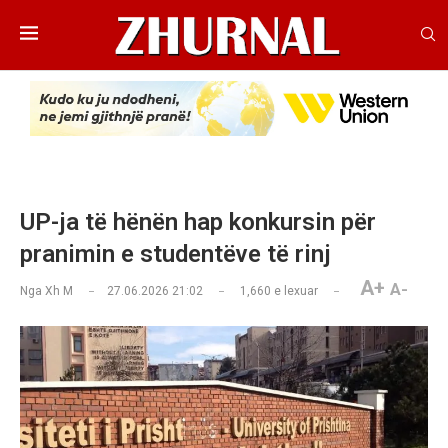
UP-ja të hënën hap konkursin për
pranimin e studentëve të rinj
A+
A-
Nga
Xh M
27.06.2026 21:02
1,660
e lexuar