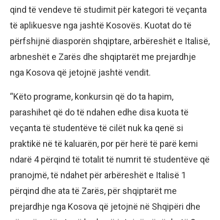
qind të vendeve të studimit për kategori të veçanta
të aplikuesve nga jashtë Kosovës. Kuotat do të
përfshijnë diasporën shqiptare, arbëreshët e Italisë,
arbneshët e Zarës dhe shqiptarët me prejardhje
nga Kosova që jetojnë jashtë vendit.
“Këto programe, konkursin që do ta hapim,
parashihet që do të ndahen edhe disa kuota të
veçanta të studentëve të cilët nuk ka qenë si
praktikë në të kaluarën, por për herë të parë kemi
ndarë 4 përqind të totalit të numrit të studentëve që
pranojmë, të ndahet për arbëreshët e Italisë 1
përqind dhe ata të Zarës, për shqiptarët me
prejardhje nga Kosova që jetojnë në Shqipëri dhe