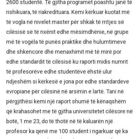
2600 studentë. Të gjitha programet poashtu janë të
rishikuara, të riakredituara. Kemi kërkuar kuotat më
të vogla në nivelet master për shkak të rritjes së
cilësisë së të nxënit edhe mësimdhënie, në grupe
më të vogëla të punës praktike dhe hulumtimeve
dhe shkencore dhe menaxhimit më të mirë por
edhe standardit të cilësisë ku raporti midis numrit
të profesorëve edhe studentëve ëhstë ulur
ndjeshëm si kërkesë e jona por edhe standardeve
evropiane për cilësinë në arsimin e lartë. Tani në
përgjithësi kemi një raport shumë të kënaqshëm
që krahasohet me të gjitha universitetet cilësore në
botë, 1 me 23, do të thotë në të kaluarën një
profesor ka qenë me 100 student i ngarkuar që ka