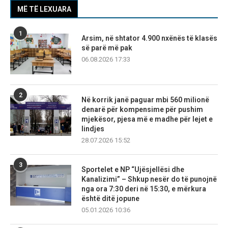
MË TË LEXUARA
1
Arsim, në shtator 4.900 nxënës të klasës
së parë më pak
06.08.2026 17:33
2
Në korrik janë paguar mbi 560 milionë
denarë për kompensime për pushim
mjekësor, pjesa më e madhe për lejet e
lindjes
28.07.2026 15:52
3
Sportelet e NP “Ujësjellësi dhe
Kanalizimi” – Shkup nesër do të punojnë
nga ora 7:30 deri në 15:30, e mërkura
është ditë jopune
05.01.2026 10:36