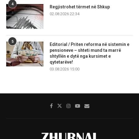
4
Regjistrohet tërmet në Shkup
02.08.2026 22:34
5
Editorial / Priten reforma në sistemin e
pensioneve – shteti mund ta marrë
shtyllën e dytë nga kursimet e
qytetarëve!
03.08.2026 15:00