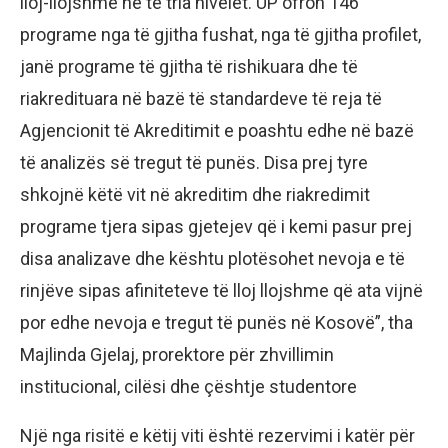
lloj-llojshme në të tria nivelet. UP ofron 146
programe nga të gjitha fushat, nga të gjitha profilet,
janë programe të gjitha të rishikuara dhe të
riakredituara në bazë të standardeve të reja të
Agjencionit të Akreditimit e poashtu edhe në bazë
të analizës së tregut të punës. Disa prej tyre
shkojnë këtë vit në akreditim dhe riakredimit
programe tjera sipas gjetejev që i kemi pasur prej
disa analizave dhe kështu plotësohet nevoja e të
rinjëve sipas afiniteteve të lloj llojshme që ata vijnë
por edhe nevoja e tregut të punës në Kosovë”, tha
Majlinda Gjelaj, prorektore për zhvillimin
institucional, cilësi dhe çështje studentore
Një nga risitë e këtij viti është rezervimi i katër për