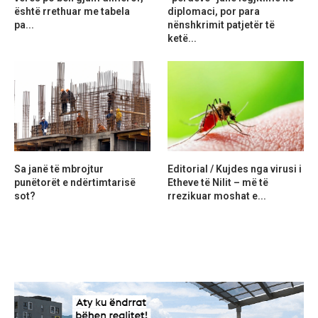
është rrethuar me tabela
diplomaci, por para
pa...
nënshkrimit patjetër të
ketë...
Sa janë të mbrojtur
Editorial / Kujdes nga virusi i
punëtorët e ndërtimtarisë
Etheve të Nilit – më të
sot?
rrezikuar moshat e...