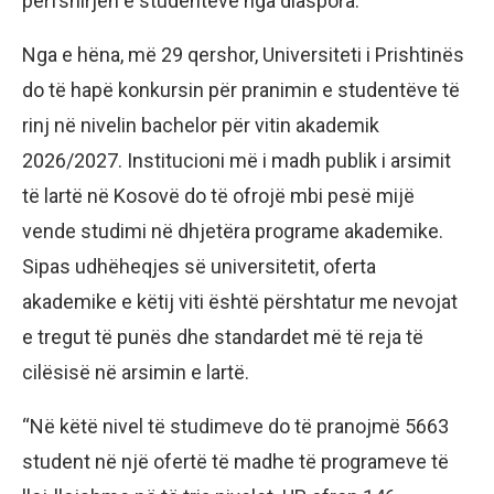
përfshirjen e studentëve nga diaspora.
Nga e hëna, më 29 qershor, Universiteti i Prishtinës
do të hapë konkursin për pranimin e studentëve të
rinj në nivelin bachelor për vitin akademik
2026/2027. Institucioni më i madh publik i arsimit
të lartë në Kosovë do të ofrojë mbi pesë mijë
vende studimi në dhjetëra programe akademike.
Sipas udhëheqjes së universitetit, oferta
akademike e këtij viti është përshtatur me nevojat
e tregut të punës dhe standardet më të reja të
cilësisë në arsimin e lartë.
“Në këtë nivel të studimeve do të pranojmë 5663
student në një ofertë të madhe të programeve të