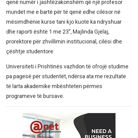
qenë numër i jashtëzakonshëm që një profesor
mundet me e bartë për të qenë edhe cilësor në
mësimdhënie kurse tani kjo kuotë ka ndryshuar
dhe raporti është 1 me 23”, Majlinda Gjelaj,
prorektore për zhvillimin institucional, cilësi dhe
çështje studentore
Universiteti i Prishtinës vazhdon të ofrojë studime
pa pagesë për studentët, ndërsa ata me rezultate
të larta akademike mbështeten përmes
programeve të bursave.