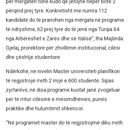
për mërgatën tonë kudo që jetojnë nëpër botë 2
përqind prej tyre. Konkretisht me numra 112
kandidatë do të pranohen nga mërgata në programe
të ndryshme, 62 prej tyre do të jenë nga Turqia 64
nga Arbëreshët e Zarës dhe së Italisë”, tha Majlinda
Gjelaj, prorektore për zhvillimin institucional, cilësi
dhe çështje studentore
Ndërkohë, në nivelin Master universiteti planifikon
të regjistrojë rreth 2 mijë e 600 studentë. Sipas
zyrtarëve, në disa programe kuotat janë zvogëluar
për të rritur cilësinë e mësimdhënies, punës
praktike dhe hulumtimit shkencor.
“Në programet master do të regjistrojmë diku rreth