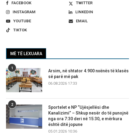
FACEBOOK
TWITTER
INSTAGRAM
LINKEDIN
YOUTUBE
EMAIL
TIKTOK
MË TË LEXUARA
1
Arsim, në shtator 4.900 nxënës të klasës
së parë më pak
06.08.2026 17:33
2
Sportelet e NP “Ujësjellësi dhe
Kanalizimi” – Shkup nesër do të punojnë
nga ora 7:30 deri në 15:30, e mërkura
është ditë jopune
05.01.2026 10:36