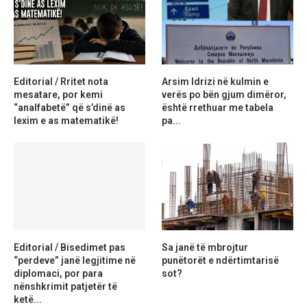
Editorial / Rritet nota
Arsim Idrizi në kulmin e
mesatare, por kemi
verës po bën gjum dimëror,
“analfabetë” që s’dinë as
është rrethuar me tabela
lexim e as matematikë!
pa...
Editorial / Bisedimet pas
Sa janë të mbrojtur
“perdeve” janë legjitime në
punëtorët e ndërtimtarisë
diplomaci, por para
sot?
nënshkrimit patjetër të
ketë...