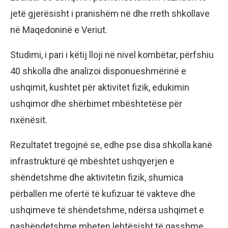
jetë gjerësisht i pranishëm në dhe rreth shkollave
në Maqedoninë e Veriut.
Studimi, i pari i këtij lloji në nivel kombëtar, përfshiu
40 shkolla dhe analizoi disponueshmërinë e
ushqimit, kushtet për aktivitet fizik, edukimin
ushqimor dhe shërbimet mbështetëse për
nxënësit.
Rezultatet tregojnë se, edhe pse disa shkolla kanë
infrastrukturë që mbështet ushqyerjen e
shëndetshme dhe aktivitetin fizik, shumica
përballen me ofertë të kufizuar të vakteve dhe
ushqimeve të shëndetshme, ndërsa ushqimet e
pashëndetshme mbeten lehtësisht të qasshme.