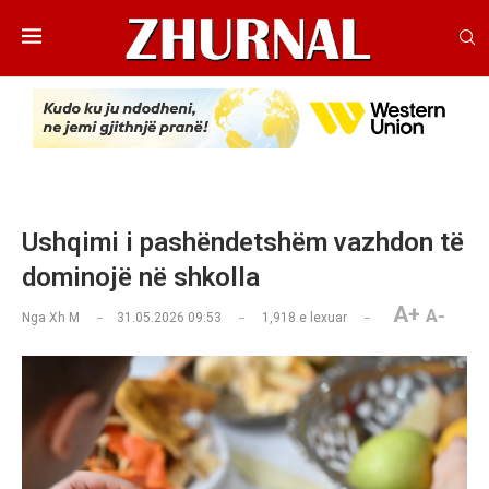
Ushqimi i pashëndetshëm vazhdon të
dominojë në shkolla
A+
A-
Nga
Xh M
31.05.2026 09:53
1,918
e lexuar