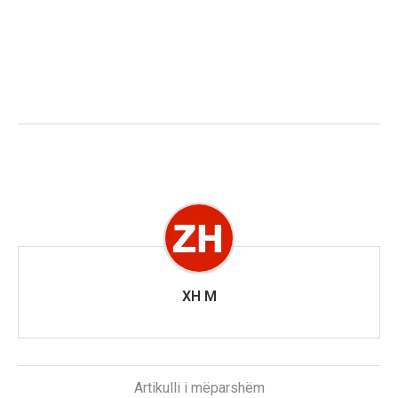
XH M
Artikulli i mëparshëm