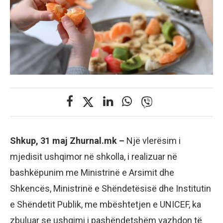
Shkup, 31 maj Zhurnal.mk –
Një vlerësim i
mjedisit ushqimor në shkolla, i realizuar në
bashkëpunim me Ministrinë e Arsimit dhe
Shkencës, Ministrinë e Shëndetësisë dhe Institutin
e Shëndetit Publik, me mbështetjen e UNICEF, ka
zbuluar se ushqimi i pashëndetshëm vazhdon të