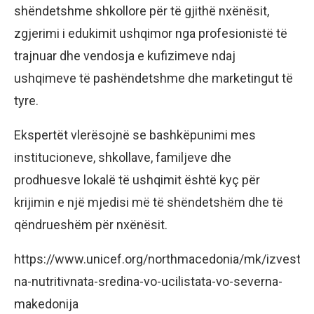
shëndetshme shkollore për të gjithë nxënësit,
zgjerimi i edukimit ushqimor nga profesionistë të
trajnuar dhe vendosja e kufizimeve ndaj
ushqimeve të pashëndetshme dhe marketingut të
tyre.
Ekspertët vlerësojnë se bashkëpunimi mes
institucioneve, shkollave, familjeve dhe
prodhuesve lokalë të ushqimit është kyç për
krijimin e një mjedisi më të shëndetshëm dhe të
qëndrueshëm për nxënësit.
https://www.unicef.org/northmacedonia/mk/izvestai
na-nutritivnata-sredina-vo-ucilistata-vo-severna-
makedonija