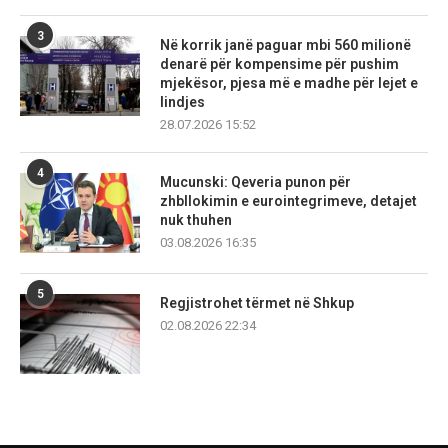
3
Në korrik janë paguar mbi 560 milionë
denarë për kompensime për pushim
mjekësor, pjesa më e madhe për lejet e
lindjes
28.07.2026 15:52
4
Mucunski: Qeveria punon për
zhbllokimin e eurointegrimeve, detajet
nuk thuhen
03.08.2026 16:35
5
Regjistrohet tërmet në Shkup
02.08.2026 22:34