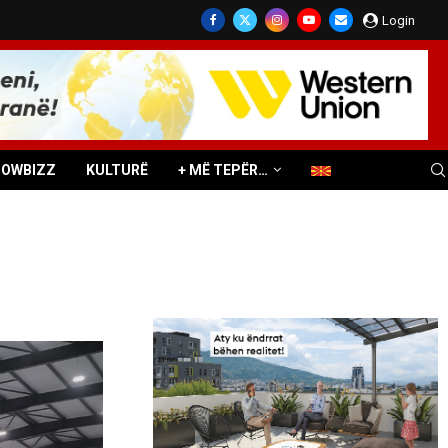
Login
HOWBIZZ
KULTURË
+ MË TEPËR…