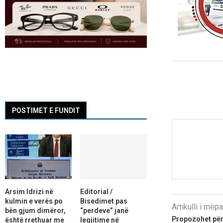
POSTIMET E FUNDIT
Arsim Idrizi në
Editorial /
kulmin e verës po
Bisedimet pas
Artikulli i më
bën gjum dimëror,
“perdeve” janë
Propozohet për
është rrethuar me
legjitime në