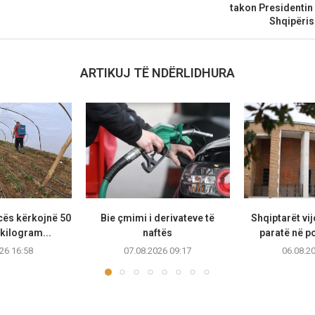
takon Presidentin
Shqipëris
ARTIKUJ TË NDËRLIDHURA
cës kërkojnë 50
Bie çmimi i derivateve të
Shqiptarët vi
kilogram...
naftës
paratë në po
26 16:58
07.08.2026 09:17
06.08.2