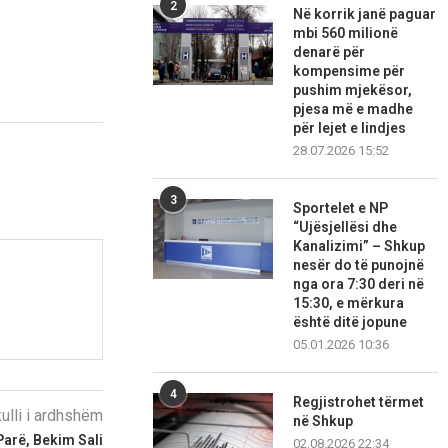
2
Në korrik janë paguar
mbi 560 milionë
denarë për
kompensime për
pushim mjekësor,
pjesa më e madhe
për lejet e lindjes
28.07.2026 15:52
3
Sportelet e NP
“Ujësjellësi dhe
Kanalizimi” – Shkup
nesër do të punojnë
nga ora 7:30 deri në
15:30, e mërkura
është ditë jopune
05.01.2026 10:36
4
Regjistrohet tërmet
kulli i ardhshëm
në Shkup
Parë, Bekim Sali
02.08.2026 22:34