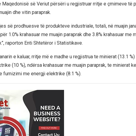
e Maqedonisë së Veriut përsëri u regjistruar rritje e çmimeve të 
uajin dhe vitin paraprak.
es së prodhuesve të produkteve industriale, totali, në muajin jana
për 1.0% krahasuar me muajin paraprak dhe 3.8% krahasuar me mu
k”, raporton Enti Shtetëror i Statistikave.
narin e kaluar, rritje më e madhe u regjistrua te minierat (13.1 %)
trike (10 %), ndërsa krahasuar me muajin paraprak, te minierat kem
e furnizimi me energji elektrike (8.1 %).