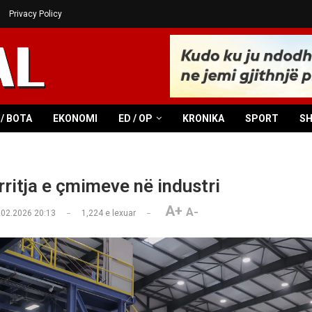
Privacy Policy
/ BOTA
EKONOMI
ED / OP
KRONIKA
SPORT
S
rritja e çmimeve në industri
A+
A-
.02.2026 20:13
1,224
e lexuar