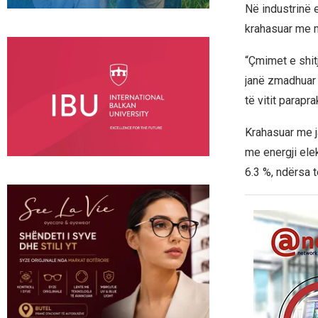
Në industrinë 
krahasuar me m
“Çmimet e shitj
janë zmadhuar 
të vitit parapra
Krahasuar me ja
me energji elek
6.3 %, ndërsa t