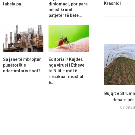
Krasniqi
tabela pa...
diplomaci, por para
nënshkrimit
patjetër të ketë...
Sa janë të mbrojtur
Editorial / Kujdes
punëtorët e
nga virusi i Etheve
ndërtimtarisë sot?
të Nilit – më të
rrezikuar moshat
e...
Bujqit e Strumi
denarë për 
07.08.20