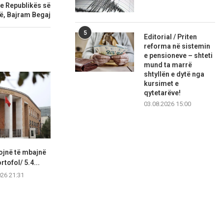
 e Republikës së
ë, Bajram Begaj
5
Editorial / Priten
reforma në sistemin
e pensioneve – shteti
mund ta marrë
shtyllën e dytë nga
kursimet e
qytetarëve!
03.08.2026 15:00
jojnë të mbajnë
Dimitrieska‑Koçoska:
Vijon pagesa
rtofol/ 5.4...
Korridori 8 është investim në
sociale dhe
lidhje më...
026 21:31
06.08.2
06.08.2026 15:14