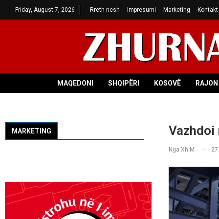
Friday, August 7, 2026
Rreth nesh
Impresumi
Marketing
Kontakt
MAQEDONI
SHQIPËRI
KOSOVË
RAJON 
Vazhdoi 
MARKETING
Nga
Xh M
27