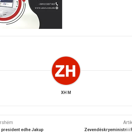
XH M
parshëm
Arti
 president edhe Jakup
Zevendëskryeministri i 