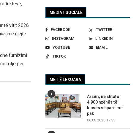
produkteve,
MEDIAT SOCIALE
r të vitit 2026
FACEBOOK
TWITTER
ajin e njëjtë
INSTAGRAM
LINKEDIN
YOUTUBE
EMAIL
 dhe furnizimi
TIKTOK
i rritje për
MË TË LEXUARA
1
Arsim, në shtator
4.900 nxënës të
klasës së parë më
pak
06.08.2026 17:33