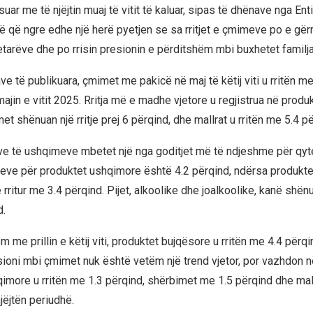
suar me të njëjtin muaj të vitit të kaluar, sipas të dhënave nga Enti
jë që ngre edhe një herë pyetjen se sa rritjet e çmimeve po e gër
etarëve dhe po rrisin presionin e përditshëm mbi buxhetet familja
e të publikuara, çmimet me pakicë në maj të këtij viti u rritën m
jin e vitit 2025. Rritja më e madhe vjetore u regjistrua në produ
t shënuan një rritje prej 6 përqind, dhe mallrat u rritën me 5.4 pë
ve të ushqimeve mbetet një nga goditjet më të ndjeshme për qytet
eve për produktet ushqimore është 4.2 përqind, ndërsa produkt
 rritur me 3.4 përqind. Pijet, alkoolike dhe joalkoolike, kanë shënua
d.
 me prillin e këtij viti, produktet bujqësore u rritën me 4.4 përqi
sioni mbi çmimet nuk është vetëm një trend vjetor, por vazhdon n
imore u rritën me 1.3 përqind, shërbimet me 1.5 përqind dhe mal
jëjtën periudhë.