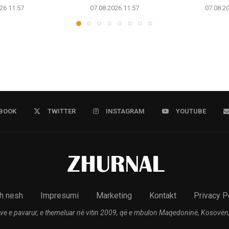
26 11:57
07.08.2026 11:57
07.08.2
BOOK
TWITTER
INSTAGRAM
YOUTUBE
h nesh
Impresumi
Marketing
Kontakt
Privacy P
ve e pavarur, e themeluar në vitin 2009, që e mbulon Maqedoninë, Kosovën,