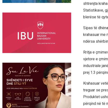
shtrenjta kraha
Statistikave, g
blerëse të qyt
Sipas të dhënav
krahasuar me ma
ndërsa shërbime
Rritja e çmime
vjetore e çmim
industriale janë
prej 1.3 përqin
Krahasuar vetëm
treguar se pre
Produktet ushq
përqind në të n