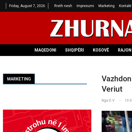
Friday, August 7, 2026
Rreth nesh
Impresumi
Marketing
Kontakt
MAQEDONI
SHQIPËRI
KOSOVË
RAJON 
Vazhdon 
MARKETING
Veriut
Nga
D V
10.0