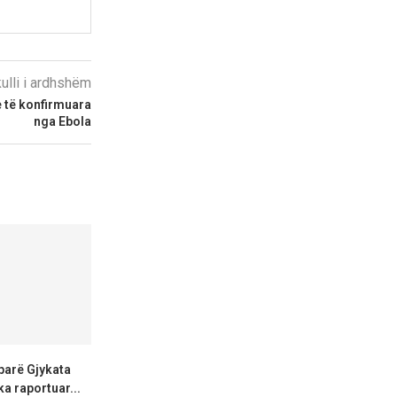
kulli i ardhshëm
e të konfirmuara
nga Ebola
 parë Gjykata
Durgutova: Diskriminimi
SPGM: Gazetarë
a raportuar...
vazhdon, VMRO‑DPMNE
qasje në inf