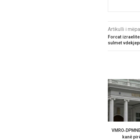
Artikulli i më
Forcat izraelit
sulmet vdekjep
VMRO‑DPMNE :
kanë pirë