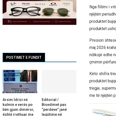
Nga fillimi i v
njëjtën periudh
produktet bujq
produktet ushq
Presion shtesë 
maj 2026 krahas
ndikojë edhe n
POSTIMET E FUNDIT
çmimin përfund
Këto shifra tre
produktet bujq
tregje, superm
me të njëjtën p
Arsim Idrizi në
Editorial /
kulmin e verës po
Bisedimet pas
bën gjum dimëror,
“perdeve” janë
është rrethuar me
legjitime në