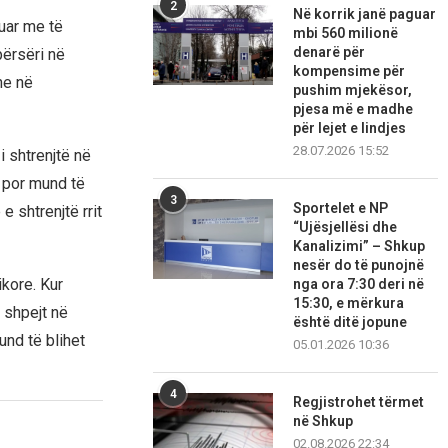
2
Në korrik janë paguar
suar me të
mbi 560 milionë
denarë për
përsëri në
kompensime për
he në
pushim mjekësor,
pjesa më e madhe
për lejet e lindjes
28.07.2026 15:52
i shtrenjtë në
, por mund të
3
Sportelet e NP
 shtrenjtë rrit
“Ujësjellësi dhe
Kanalizimi” – Shkup
nesër do të punojnë
ikore. Kur
nga ora 7:30 deri në
15:30, e mërkura
 shpejt në
është ditë jopune
und të blihet
05.01.2026 10:36
4
Regjistrohet tërmet
në Shkup
02.08.2026 22:34