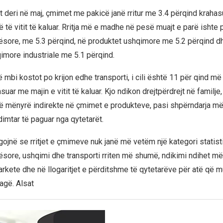
itit deri në maj, çmimet me pakicë janë rritur me 3.4 përqind kraha
ë të vitit të kaluar. Rritja më e madhe në pesë muajt e parë ishte 
ësore, me 5.3 përqind, në produktet ushqimore me 5.2 përqind d
imore industriale me 5.1 përqind.
mbi kostot po krijon edhe transporti, i cili është 11 për qind më 
uar me majin e vitit të kaluar. Kjo ndikon drejtpërdrejt në familje
ë mënyrë indirekte në çmimet e produkteve, pasi shpërndarja më e
imtar të paguar nga qytetarët.
gojnë se rritjet e çmimeve nuk janë më vetëm një kategori statist
ësore, ushqimi dhe transporti rriten më shumë, ndikimi ndihet më
arkete dhe në llogaritjet e përditshme të qytetarëve për atë që m
agë. Alsat