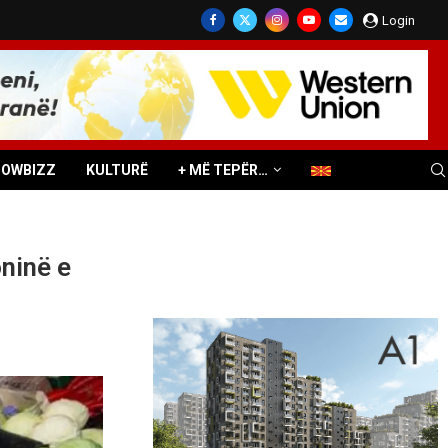
Login
HOWBIZZ
KULTURË
+ MË TEPËR…
ninë e