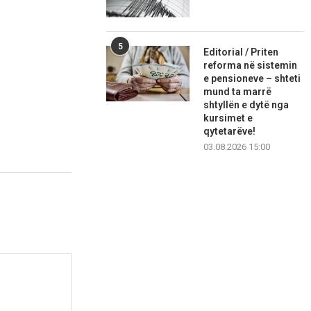
5
Editorial / Priten
reforma në sistemin
e pensioneve – shteti
mund ta marrë
shtyllën e dytë nga
kursimet e
qytetarëve!
03.08.2026 15:00