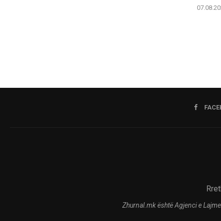
07.08.20
FACE
Rret
Zhurnal.mk është Agjenci e Lajme