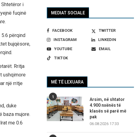
 Shtetëror i
ryejnë fuqinë
MEDIAT SOCIALE
re.
FACEBOOK
TWITTER
e 5.6 përqind
INSTAGRAM
LINKEDIN
ktet bujqësore,
YOUTUBE
EMAIL
rqind.
TIKTOK
arët. Rritja
et ushqimore
MË TË LEXUARA
r një rritje
1
Arsim, në shtator
nd, duke
4.900 nxënës të
klasës së parë më
ë baza mujore.
pak
lrat me 0.6
06.08.2026 17:33