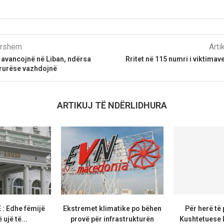
parshëm
Arti
e avancojnë në Liban, ndërsa
Rritet në 115 numri i viktimav
rurëse vazhdojnë
ARTIKUJ TË NDËRLIDHURA
 Edhe fëmijë
Ekstremet klimatike po bëhen
Për herë të
 ujë të...
provë për infrastrukturën
Kushtetuese k