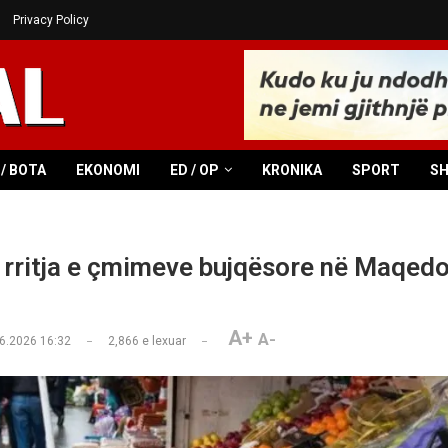
Privacy Policy
/ BOTA
EKONOMI
ED / OP
KRONIKA
SPORT
S
rritja e çmimeve bujqësore në Maqedo
A+
A-
6.2026 16:32
2,866
e lexuar