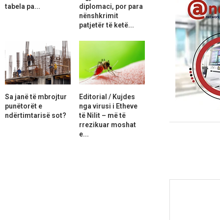
tabela pa...
diplomaci, por para
nënshkrimit
patjetër të ketë...
Sa janë të mbrojtur
Editorial / Kujdes
punëtorët e
nga virusi i Etheve
ndërtimtarisë sot?
të Nilit – më të
rrezikuar moshat
e...