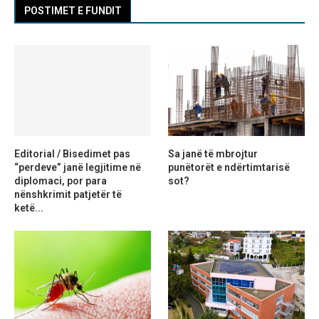
POSTIMET E FUNDIT
Editorial / Bisedimet pas
Sa janë të mbrojtur
“perdeve” janë legjitime në
punëtorët e ndërtimtarisë
diplomaci, por para
sot?
nënshkrimit patjetër të
ketë...