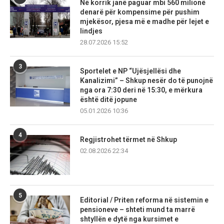
Në korrik janë paguar mbi 560 milionë
denarë për kompensime për pushim
mjekësor, pjesa më e madhe për lejet e
lindjes
28.07.2026 15:52
3
Sportelet e NP “Ujësjellësi dhe
Kanalizimi” – Shkup nesër do të punojnë
nga ora 7:30 deri në 15:30, e mërkura
është ditë jopune
05.01.2026 10:36
4
Regjistrohet tërmet në Shkup
02.08.2026 22:34
5
Editorial / Priten reforma në sistemin e
pensioneve – shteti mund ta marrë
shtyllën e dytë nga kursimet e