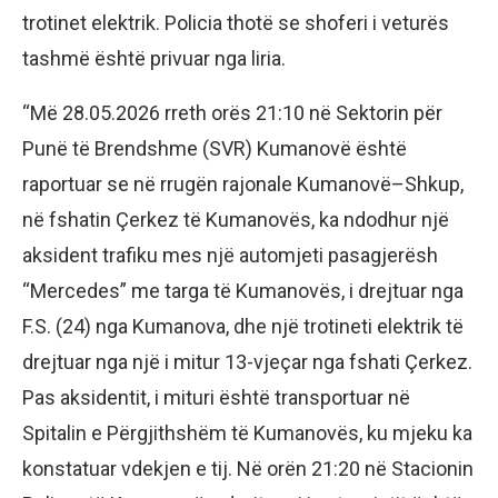
trotinet elektrik. Policia thotë se shoferi i veturës
tashmë është privuar nga liria.
“Më 28.05.2026 rreth orës 21:10 në Sektorin për
Punë të Brendshme (SVR) Kumanovë është
raportuar se në rrugën rajonale Kumanovë–Shkup,
në fshatin Çerkez të Kumanovës, ka ndodhur një
aksident trafiku mes një automjeti pasagjerësh
“Mercedes” me targa të Kumanovës, i drejtuar nga
F.S. (24) nga Kumanova, dhe një trotineti elektrik të
drejtuar nga një i mitur 13-vjeçar nga fshati Çerkez.
Pas aksidentit, i mituri është transportuar në
Spitalin e Përgjithshëm të Kumanovës, ku mjeku ka
konstatuar vdekjen e tij. Në orën 21:20 në Stacionin