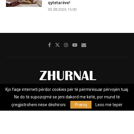
qytetarëve!
03.08.2026 15:00
Kjo faqe interneti përdor cookies për të përmirësuar përvojën tuaj.
Rreth nesh
Impresumi
Marketing
Kontakt
Ne do të supozojmë se jeni dakord me këtë, por mund të
Privacy Policy
çregjistroheni nëse dëshironi.
Pranoj
Lexo më tepër
Zhurnal.mk është Agjenci e Lajmeve e pavarur, e themeluar në vitin
2009, që e mbulon Maqedoninë, Kosovën, Shqipërinë edhe lajmet
nga bota.
@2026 - All Right Reserved. Designed and Developed by