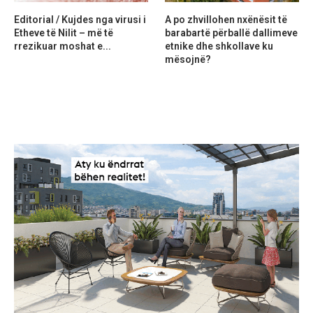
Editorial / Kujdes nga virusi i
A po zhvillohen nxënësit të
Etheve të Nilit – më të
barabartë përballë dallimeve
rrezikuar moshat e...
etnike dhe shkollave ku
mësojnë?