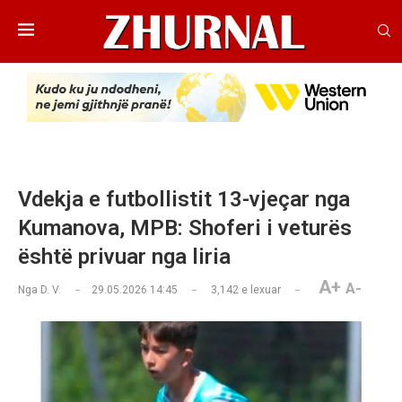
Vdekja e futbollistit 13-vjeçar nga
Kumanova, MPB: Shoferi i veturës
është privuar nga liria
A+
A-
Nga
D. V.
29.05.2026 14:45
3,142
e lexuar