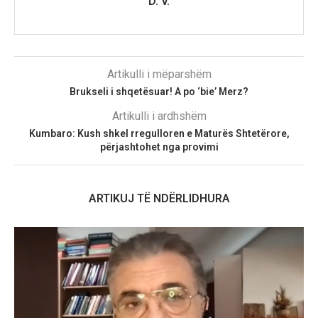
D. V.
Artikulli i mëparshëm
Brukseli i shqetësuar! A po ‘bie’ Merz?
Artikulli i ardhshëm
Kumbaro: Kush shkel rregulloren e Maturës Shtetërore,
përjashtohet nga provimi
ARTIKUJ TË NDËRLIDHURA