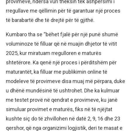
provimeve, ndërsa vuri theksin tek ashpërsimi i
rregullave me qëllimin për të garantuar një proces
të barabartë dhe të drejtë për të gjithë.
Kumbaro tha se “bëhet fjalë për një punë shumë
voluminoze të filluar që në muajin dhjetor të vitit
2025, kur miratuam rregulloren e maturës
shtetërore. Ka qenë një proces i përditshëm për
maturantët, ka filluar me publikimin online të
modeleve të provimeve disa muaj më përpara, duke
u dhënë mundësinë të ushtrohet. Dhe ka kulmuar
me testet provë në qendrat e provimeve, ku janë
simuluar provimet e maturës, fiks në të njëjtat
kushte siç do të zhvillohen në datë 2, 9, 16 dhe 23
qershor, që nga organizimi logjistik, deri te masat e