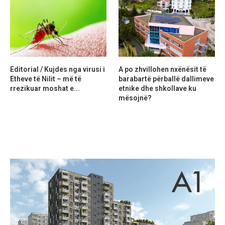
Editorial / Kujdes nga virusi i
A po zhvillohen nxënësit të
Etheve të Nilit – më të
barabartë përballë dallimeve
rrezikuar moshat e...
etnike dhe shkollave ku
mësojnë?