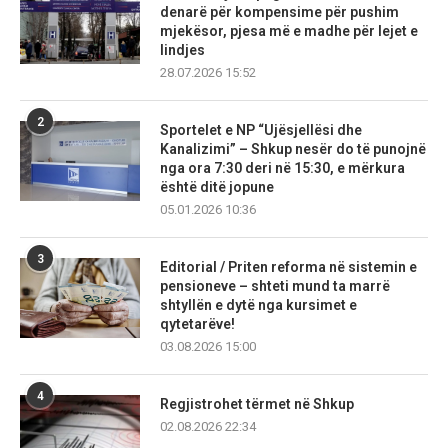
denarë për kompensime për pushim
mjekësor, pjesa më e madhe për lejet e
lindjes
28.07.2026 15:52
2
Sportelet e NP “Ujësjellësi dhe
Kanalizimi” – Shkup nesër do të punojnë
nga ora 7:30 deri në 15:30, e mërkura
është ditë jopune
05.01.2026 10:36
3
Editorial / Priten reforma në sistemin e
pensioneve – shteti mund ta marrë
shtyllën e dytë nga kursimet e
qytetarëve!
03.08.2026 15:00
4
Regjistrohet tërmet në Shkup
02.08.2026 22:34