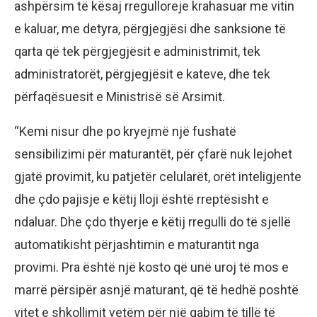
ashpërsim të kësaj rregulloreje krahasuar me vitin
e kaluar, me detyra, përgjegjësi dhe sanksione të
qarta që tek përgjegjësit e administrimit, tek
administratorët, përgjegjësit e kateve, dhe tek
përfaqësuesit e Ministrisë së Arsimit.
“Kemi nisur dhe po kryejmë një fushatë
sensibilizimi për maturantët, për çfarë nuk lejohet
gjatë provimit, ku patjetër celularët, orët inteligjente
dhe çdo pajisje e këtij lloji është rreptësisht e
ndaluar. Dhe çdo thyerje e këtij rregulli do të sjellë
automatikisht përjashtimin e maturantit nga
provimi. Pra është një kosto që unë uroj të mos e
marrë përsipër asnjë maturant, që të hedhë poshtë
vitet e shkollimit vetëm për një gabim të tillë të