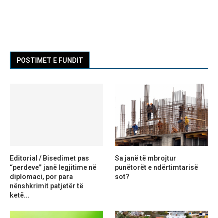
POSTIMET E FUNDIT
Editorial / Bisedimet pas
Sa janë të mbrojtur
“perdeve” janë legjitime në
punëtorët e ndërtimtarisë
diplomaci, por para
sot?
nënshkrimit patjetër të
ketë...