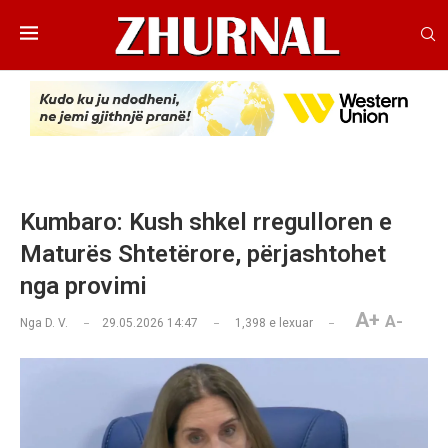
Kumbaro: Kush shkel rregulloren e
Maturës Shtetërore, përjashtohet
nga provimi
A+
A-
Nga
D. V.
29.05.2026 14:47
1,398
e lexuar