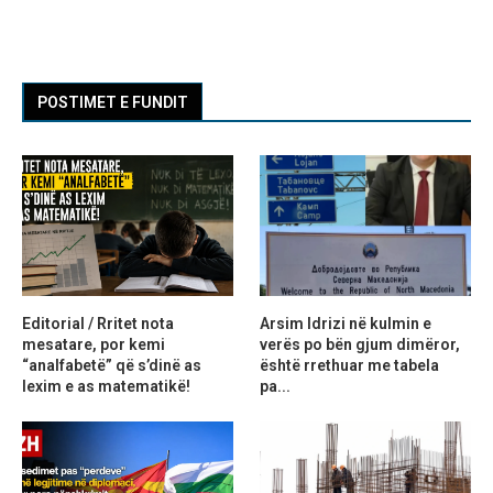
POSTIMET E FUNDIT
Editorial / Rritet nota
Arsim Idrizi në kulmin e
mesatare, por kemi
verës po bën gjum dimëror,
“analfabetë” që s’dinë as
është rrethuar me tabela
lexim e as matematikë!
pa...