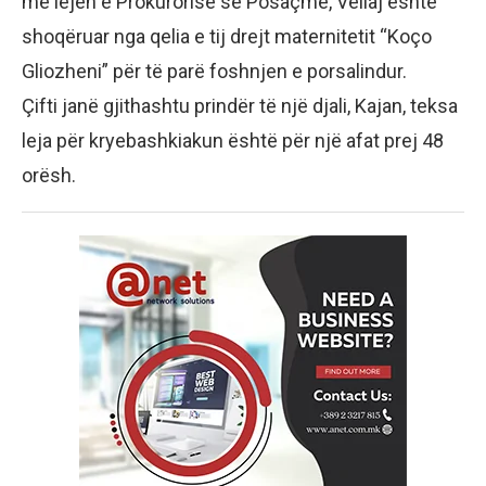
me lejen e Prokurorisë së Posaçme, Veliaj është
shoqëruar nga qelia e tij drejt maternitetit “Koço
Gliozheni” për të parë foshnjen e porsalindur.
Çifti janë gjithashtu prindër të një djali, Kajan, teksa
leja për kryebashkiakun është për një afat prej 48
orësh.