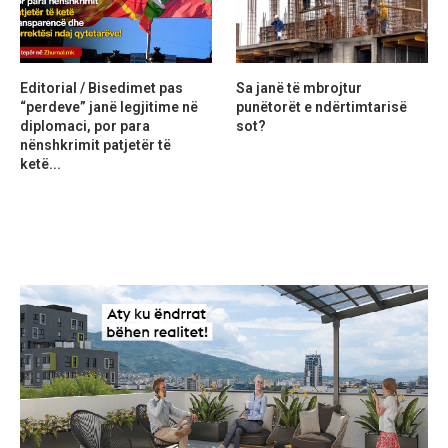
Editorial / Bisedimet pas
Sa janë të mbrojtur
“perdeve” janë legjitime në
punëtorët e ndërtimtarisë
diplomaci, por para
sot?
nënshkrimit patjetër të
ketë...