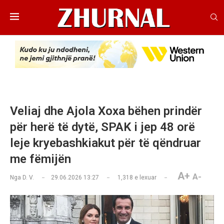
Veliaj dhe Ajola Xoxa bëhen prindër
për herë të dytë, SPAK i jep 48 orë
leje kryebashkiakut për të qëndruar
me fëmijën
A+
A-
Nga
D. V.
29.06.2026 13:27
1,318
e lexuar