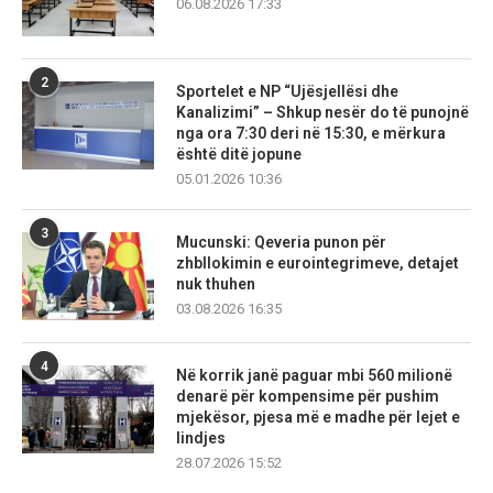
06.08.2026 17:33
2
Sportelet e NP “Ujësjellësi dhe
Kanalizimi” – Shkup nesër do të punojnë
nga ora 7:30 deri në 15:30, e mërkura
është ditë jopune
05.01.2026 10:36
3
Mucunski: Qeveria punon për
zhbllokimin e eurointegrimeve, detajet
nuk thuhen
03.08.2026 16:35
4
Në korrik janë paguar mbi 560 milionë
denarë për kompensime për pushim
mjekësor, pjesa më e madhe për lejet e
lindjes
28.07.2026 15:52