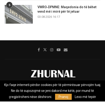
5
VMRO‑DPMNE: Maqedonia do të bëhet
vend më i mirë për të jetuar
03.08.2026 16:17
Kjo faqe interneti përdor cookies për të përmirësuar përvojën tuaj.
Rreth nesh
Impresumi
Marketing
Kontakt
Ne do të supozojmë se jeni dakord me këtë, por mund të
Privacy Policy
çregjistroheni nëse dëshironi.
Pranoj
Lexo më tepër
Zhurnal.mk është Agjenci e Lajmeve e pavarur, e themeluar në vitin