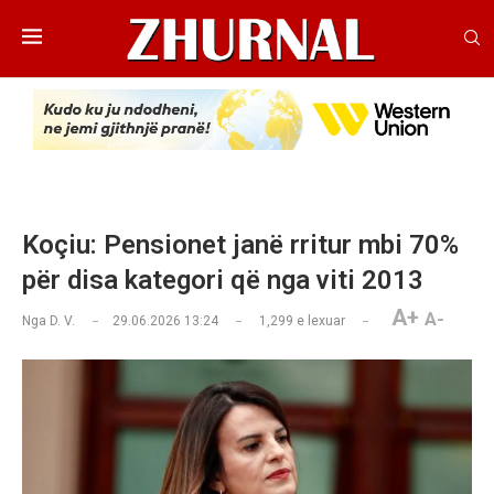
Koçiu: Pensionet janë rritur mbi 70%
për disa kategori që nga viti 2013
A+
A-
Nga
D. V.
29.06.2026 13:24
1,299
e lexuar