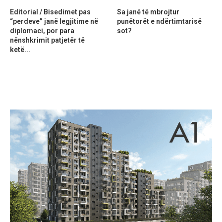
Editorial / Bisedimet pas
Sa janë të mbrojtur
“perdeve” janë legjitime në
punëtorët e ndërtimtarisë
diplomaci, por para
sot?
nënshkrimit patjetër të
ketë...