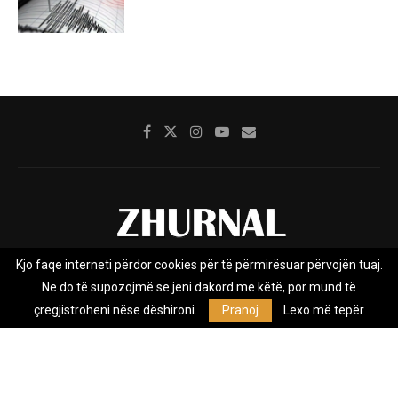
Kjo faqe interneti përdor cookies për të përmirësuar përvojën tuaj.
Rreth nesh
Impresumi
Marketing
Kontakt
Ne do të supozojmë se jeni dakord me këtë, por mund të
Privacy Policy
çregjistroheni nëse dëshironi.
Pranoj
Lexo më tepër
Zhurnal.mk është Agjenci e Lajmeve e pavarur, e themeluar në vitin
2009, që e mbulon Maqedoninë, Kosovën, Shqipërinë edhe lajmet
nga bota.
@2026 - All Right Reserved. Designed and Developed by