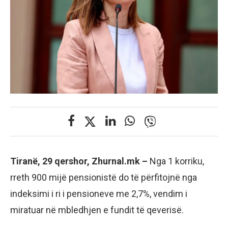
Tiranë, 29 qershor, Zhurnal.mk –
Nga 1 korriku,
rreth 900 mijë pensionistë do të përfitojnë nga
indeksimi i ri i pensioneve me 2,7%, vendim i
miratuar në mbledhjen e fundit të qeverisë.