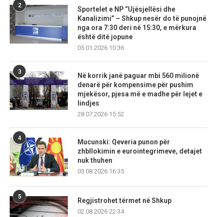
2
Sportelet e NP “Ujësjellësi dhe
Kanalizimi” – Shkup nesër do të punojnë
nga ora 7:30 deri në 15:30, e mërkura
është ditë jopune
05.01.2026 10:36
3
Në korrik janë paguar mbi 560 milionë
denarë për kompensime për pushim
mjekësor, pjesa më e madhe për lejet e
lindjes
28.07.2026 15:52
4
Mucunski: Qeveria punon për
zhbllokimin e eurointegrimeve, detajet
nuk thuhen
03.08.2026 16:35
5
Regjistrohet tërmet në Shkup
02.08.2026 22:34