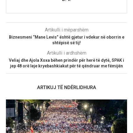
Artikulli i mëparshëm
Biznesmeni “Mane Levis” është gjetur i vdekur në oborrin e
shtëpisë së tij!
Artikulli i ardhshëm
Veliaj dhe Ajola Xoxa bëhen prindër për herë të dytë, SPAK i
jep 48 orë leje kryebashkiakut për të qëndruar me fëmijën
ARTIKUJ TË NDËRLIDHURA