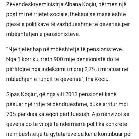
Zëvendëskryeministrja Albana Koçiu, përmes një
postimi në rrjetet sociale, theksoi se masa është
pjesë e politikave të vazhdueshme të qeverisë për
mbështetjen e pensionistëve.
“Një tjetër hap në mbështetje të pensionistëve.
Nga 1 korriku, rreth 900 mijë pensionistë do të
përfitojnë nga indeksimi i ri prej 2,7%, i miratuar në
mbledhjen e fundit të qeverisë”, tha Koçiu.
Sipas Koçiut, që nga viti 2013 pensionet kanë
pësuar një rritje të qëndrueshme, duke arritur mbi
70% për disa kategori përfituesish. Ajo nënvizoi se
qeveria do të vijojë të ndërmarrë politika konkrete
në mbështetje të qytetarëve që kanë kontribuar për