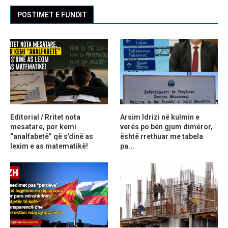
POSTIMET E FUNDIT
Editorial / Rritet nota
Arsim Idrizi në kulmin e
mesatare, por kemi
verës po bën gjum dimëror,
“analfabetë” që s’dinë as
është rrethuar me tabela
lexim e as matematikë!
pa...