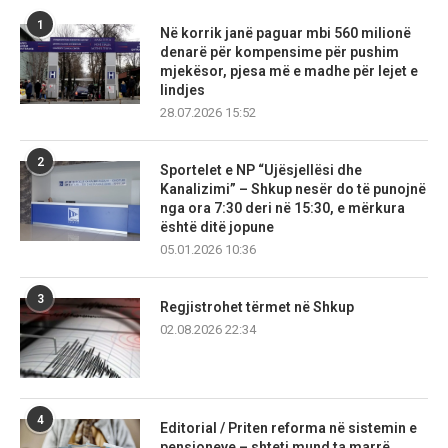
1
Në korrik janë paguar mbi 560 milionë
denarë për kompensime për pushim
mjekësor, pjesa më e madhe për lejet e
lindjes
28.07.2026 15:52
2
Sportelet e NP “Ujësjellësi dhe
Kanalizimi” – Shkup nesër do të punojnë
nga ora 7:30 deri në 15:30, e mërkura
është ditë jopune
05.01.2026 10:36
3
Regjistrohet tërmet në Shkup
02.08.2026 22:34
4
Editorial / Priten reforma në sistemin e
pensioneve – shteti mund ta marrë