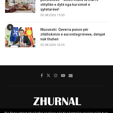
shtyllën e dytë nga kursimet e
qytetarëve!
03.08.2026 15:00
5
Mucunski: Qeveria punon për
zhbllokimin e eurointegrimeve, detajet
nuk thuhen
03.08.2026 16:35