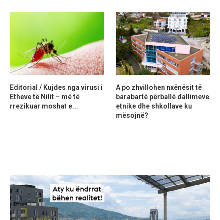
Editorial / Kujdes nga virusi i
A po zhvillohen nxënësit të
Etheve të Nilit – më të
barabartë përballë dallimeve
rrezikuar moshat e...
etnike dhe shkollave ku
mësojnë?