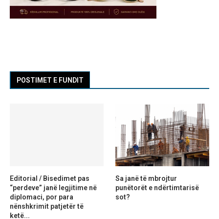
POSTIMET E FUNDIT
Editorial / Bisedimet pas
Sa janë të mbrojtur
“perdeve” janë legjitime në
punëtorët e ndërtimtarisë
diplomaci, por para
sot?
nënshkrimit patjetër të
ketë...