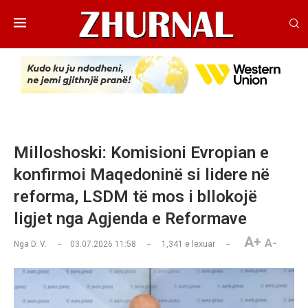
Milloshoski: Komisioni Evropian e
konfirmoi Maqedoninë si lidere në
reforma, LSDM të mos i bllokojë
ligjet nga Agjenda e Reformave
A+
A-
Nga
D. V.
03.07.2026 11:58
1,341
e lexuar