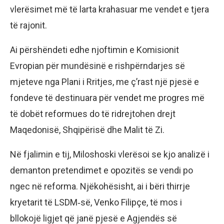
vlerësimet më të larta krahasuar me vendet e tjera
të rajonit.
Ai përshëndeti edhe njoftimin e Komisionit
Evropian për mundësinë e rishpërndarjes së
mjeteve nga Plani i Rritjes, me ç’rast një pjesë e
fondeve të destinuara për vendet me progres më
të dobët reformues do të ridrejtohen drejt
Maqedonisë, Shqipërisë dhe Malit të Zi.
Në fjalimin e tij, Miloshoski vlerësoi se kjo analizë i
demanton pretendimet e opozitës se vendi po
ngec në reforma. Njëkohësisht, ai i bëri thirrje
kryetarit të LSDM‑së, Venko Filipçe, të mos i
bllokojë ligjet që janë pjesë e Agjendës së