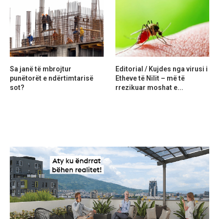
Sa janë të mbrojtur
Editorial / Kujdes nga virusi i
punëtorët e ndërtimtarisë
Etheve të Nilit – më të
sot?
rrezikuar moshat e...