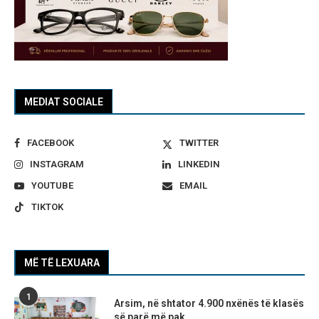
MEDIAT SOCIALE
FACEBOOK
TWITTER
INSTAGRAM
LINKEDIN
YOUTUBE
EMAIL
TIKTOK
MË TË LEXUARA
1
Arsim, në shtator 4.900 nxënës të klasës
së parë më pak