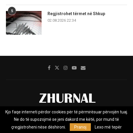
5
Regjistrohet tërmet në Shkup
02.08.2026 22:34
Kjo faqe interneti përdor cookies për të përmirësuar përvojën tuaj.
Rreth nesh
Impresumi
Marketing
Kontakt
Ne do të supozojmë se jeni dakord me këtë, por mund të
Privacy Policy
çregjistroheni nëse dëshironi.
Pranoj
Lexo më tepër