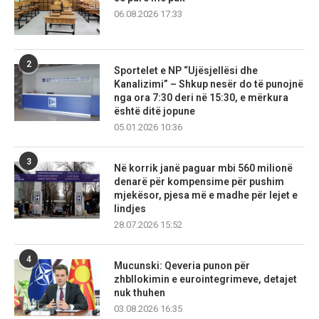
06.08.2026 17:33
2
Sportelet e NP “Ujësjellësi dhe
Kanalizimi” – Shkup nesër do të punojnë
nga ora 7:30 deri në 15:30, e mërkura
është ditë jopune
05.01.2026 10:36
3
Në korrik janë paguar mbi 560 milionë
denarë për kompensime për pushim
mjekësor, pjesa më e madhe për lejet e
lindjes
28.07.2026 15:52
4
Mucunski: Qeveria punon për
zhbllokimin e eurointegrimeve, detajet
nuk thuhen
03.08.2026 16:35