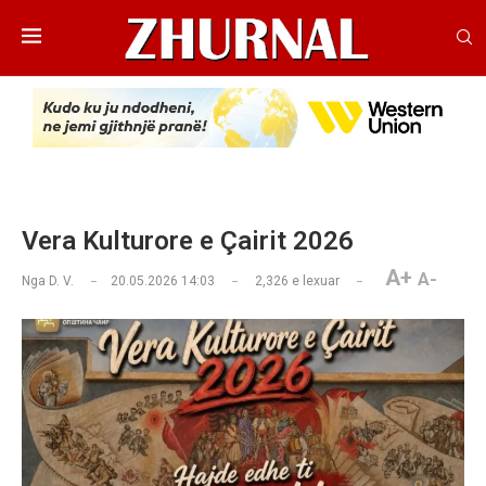
Vera Kulturore e Çairit 2026
A+
A-
Nga
D. V.
20.05.2026 14:03
2,326
e lexuar