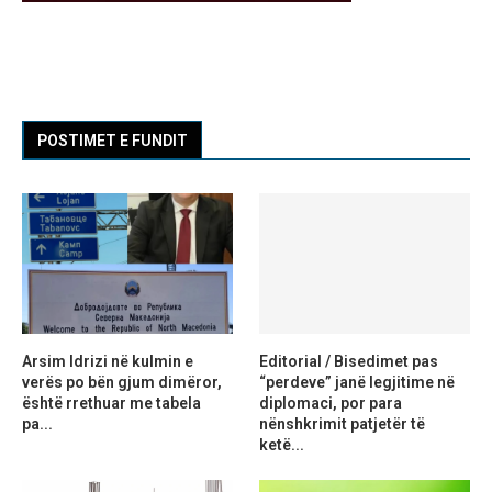
POSTIMET E FUNDIT
Arsim Idrizi në kulmin e
Editorial / Bisedimet pas
verës po bën gjum dimëror,
“perdeve” janë legjitime në
është rrethuar me tabela
diplomaci, por para
pa...
nënshkrimit patjetër të
ketë...