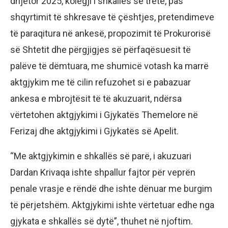
dhjetor 2025, kolegji i shkallës së tretë, pas
shqyrtimit të shkresave të çështjes, pretendimeve
të paraqitura në ankesë, propozimit të Prokurorisë
së Shtetit dhe përgjigjes së përfaqësuesit të
palëve të dëmtuara, me shumicë votash ka marrë
aktgjykim me të cilin refuzohet si e pabazuar
ankesa e mbrojtësit të të akuzuarit, ndërsa
vërtetohen aktgjykimi i Gjykatës Themelore në
Ferizaj dhe aktgjykimi i Gjykatës së Apelit.
“Me aktgjykimin e shkallës së parë, i akuzuari
Dardan Krivaqa ishte shpallur fajtor për veprën
penale vrasje e rëndë dhe ishte dënuar me burgim
të përjetshëm. Aktgjykimi ishte vërtetuar edhe nga
gjykata e shkallës së dytë”, thuhet në njoftim.