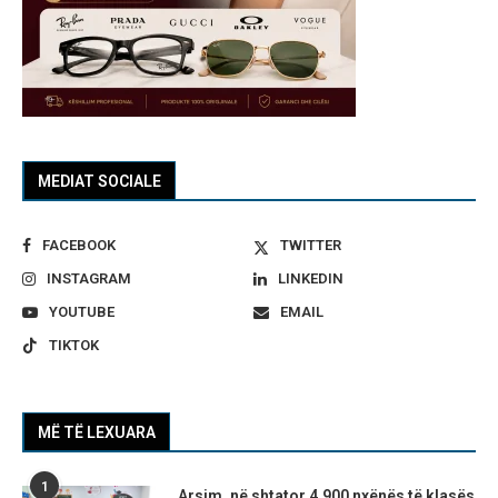
MEDIAT SOCIALE
FACEBOOK
TWITTER
INSTAGRAM
LINKEDIN
YOUTUBE
EMAIL
TIKTOK
MË TË LEXUARA
1
Arsim, në shtator 4.900 nxënës të klasës