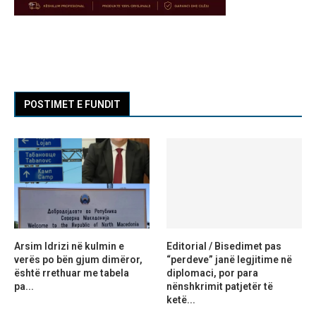
POSTIMET E FUNDIT
Arsim Idrizi në kulmin e
Editorial / Bisedimet pas
verës po bën gjum dimëror,
“perdeve” janë legjitime në
është rrethuar me tabela
diplomaci, por para
pa...
nënshkrimit patjetër të
ketë...