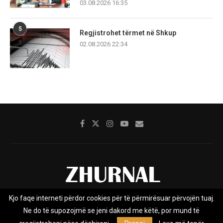
03.08.2026 16:35
5
Regjistrohet tërmet në Shkup
02.08.2026 22:34
Kjo faqe interneti përdor cookies për të përmirësuar përvojën tuaj.
Rreth nesh
Impresumi
Marketing
Kontakt
Ne do të supozojmë se jeni dakord me këtë, por mund të
Privacy Policy