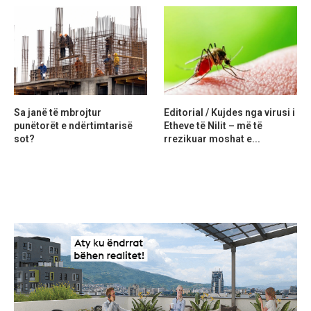
Sa janë të mbrojtur
Editorial / Kujdes nga virusi i
punëtorët e ndërtimtarisë
Etheve të Nilit – më të
sot?
rrezikuar moshat e...