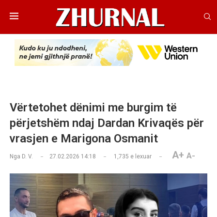
Vërtetohet dënimi me burgim të
përjetshëm ndaj Dardan Krivaqës për
vrasjen e Marigona Osmanit
A+
A-
Nga
D. V.
27.02.2026 14:18
1,735
e lexuar