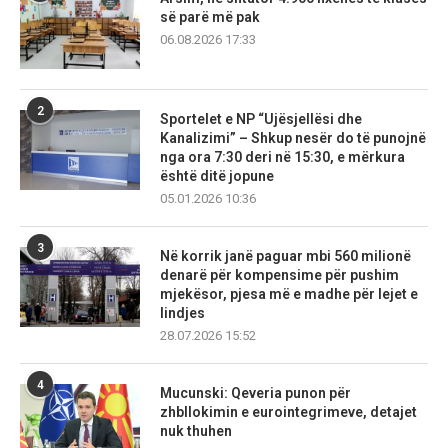
së parë më pak
06.08.2026 17:33
2
Sportelet e NP “Ujësjellësi dhe
Kanalizimi” – Shkup nesër do të punojnë
nga ora 7:30 deri në 15:30, e mërkura
është ditë jopune
05.01.2026 10:36
3
Në korrik janë paguar mbi 560 milionë
denarë për kompensime për pushim
mjekësor, pjesa më e madhe për lejet e
lindjes
28.07.2026 15:52
4
Mucunski: Qeveria punon për
zhbllokimin e eurointegrimeve, detajet
nuk thuhen