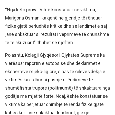
“Nga këto prova është konstatuar se viktima,
Marigona Osmani ka qenë në gjendje të rënduar
fizike gjatë periudhës kritike dhe se lëndimet e saj
janë shkaktuar si rezultat i veprimeve të dhunshme
të të akuzuarit”, thuhet në njoftim.
Po ashtu, Kolegji Gjyqësor i Gjykatës Supreme ka
vlerësuar raportin e autopsisë dhe deklarimet e
ekspertëve mjeko-ligjorë, sipas të cilëve vdekja e
viktimës ka ardhur si pasojë e lëndimeve të
shumëfishta trupore (politraumë) të shkaktuara nga
goditje me mjet të fortë. Ndaj, është konstatuar se
viktima ka përjetuar dhimbje të rënda fizike gjatë
kohës kur janë shkaktuar lëndimet, gjë që