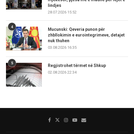
lindjes
28.07.2026 15:52
4
Mucunski: Qeveria punon për
zhbllokimin e eurointegrimeve, detajet
nuk thuhen
03.08.2026 16:35
5
Regjistrohet tërmet në Shkup
02.08.2026 22:34