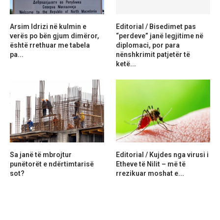
Arsim Idrizi në kulmin e
Editorial / Bisedimet pas
verës po bën gjum dimëror,
“perdeve” janë legjitime në
është rrethuar me tabela
diplomaci, por para
pa...
nënshkrimit patjetër të
ketë...
Sa janë të mbrojtur
Editorial / Kujdes nga virusi i
punëtorët e ndërtimtarisë
Etheve të Nilit – më të
sot?
rrezikuar moshat e...