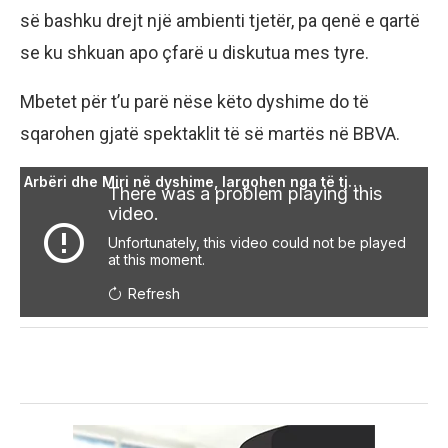
së bashku drejt një ambienti tjetër, pa qenë e qartë
se ku shkuan apo çfarë u diskutua mes tyre.
Mbetet për t’u parë nëse këto dyshime do të
sqarohen gjatë spektaklit të së martës në BBVA.