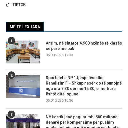
TIKTOK
MË TË LEXUARA
1
Arsim, në shtator 4.900 nxënës të klasës
së parë më pak
06.08.2026 17:33
2
Sportelet e NP “Ujësjellësi dhe
Kanalizimi” – Shkup nesër do të punojnë
nga ora 7:30 deri në 15:30, e mërkura
është ditë jopune
05.01.2026 10:36
3
Në korrik janë paguar mbi 560 milionë
denarë për kompensime për pushim
mjekësor, pjesa më e madhe për lejet e