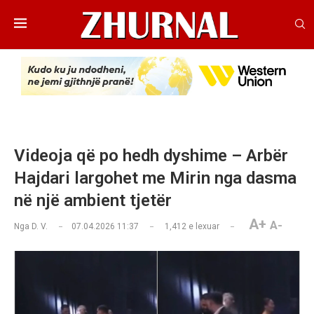
Videoja që po hedh dyshime – Arbër
Hajdari largohet me Mirin nga dasma
në një ambient tjetër
A+
A-
Nga
D. V.
07.04.2026 11:37
1,412
e lexuar