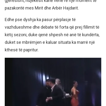
gjerësisht, ndjekësit kanë vënë re një moment të
pazakontë mes Mirit dhe Arbër Hajdarit.
Edhe pse dyshja ka pasur përplasje të
vazhdueshme dhe debate të forta që prej fillimit të
këtij sezoni, duke qenë shpesh në anë të kundërta,
duket se mbrëmjen e kaluar situata ka marrë një
kthesë të papritur.