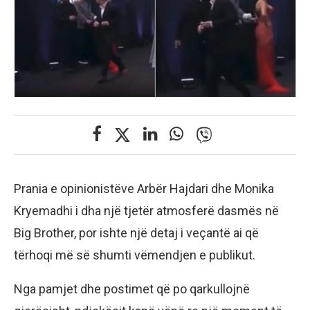
Prania e opinionistëve Arbër Hajdari dhe Monika
Kryemadhi i dha një tjetër atmosferë dasmës në
Big Brother, por ishte një detaj i veçantë ai që
tërhoqi më së shumti vëmendjen e publikut.
Nga pamjet dhe postimet që po qarkullojnë