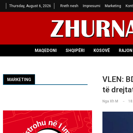
Thursday, August 6, 2026
Rreth nesh
Impresumi
Marketing
Kont
MAQEDONI
SHQIPËRI
KOSOVË
RAJON 
VLEN: BD
MARKETING
të drejt
Nga
Xh M
18