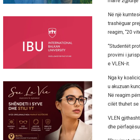
marrë zgjidhje
Në një kumtesë
trashëguar pre
reagim, “20 vi
“Studentët pro
provimi i juri
e VLEN-it.
Nga ky koalici
u akuzuan kundë
Në reagim përm
cilët thuhet s
VLEN gjithashtu
dhe përfaqësue