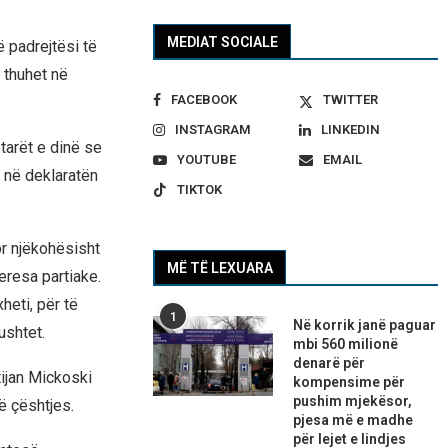
MEDIAT SOCIALE
 padrejtësi të
 thuhet në
FACEBOOK
TWITTER
INSTAGRAM
LINKEDIN
tarët e dinë se
YOUTUBE
EMAIL
t në deklaratën
TIKTOK
or njëkohësisht
MË TË LEXUARA
eresa partiake.
eti, për të
1
Në korrik janë paguar
ushtet.
mbi 560 milionë
denarë për
tijan Mickoski
kompensime për
pushim mjekësor,
ë çështjes.
pjesa më e madhe
për lejet e lindjes