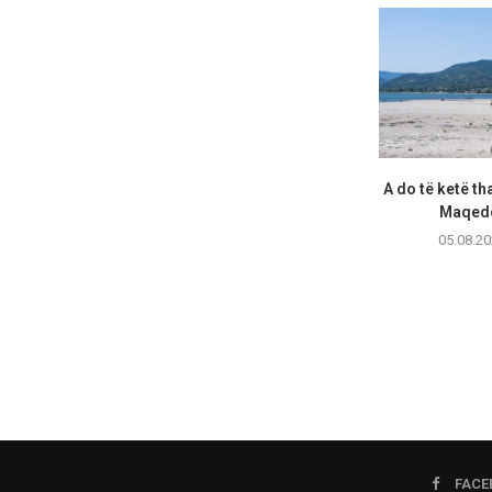
A do të ketë th
Maqedo
05.08.20
FACE