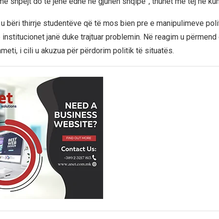
ë shpejt do të jenë edhe në gjuhën shqipe”, thuhet më tej në ku
u bëri thirrje studentëve që të mos bien pre e manipulimeve poli
institucionet janë duke trajtuar problemin. Në reagim u përmend 
hmeti, i cili u akuzua për përdorim politik të situatës.