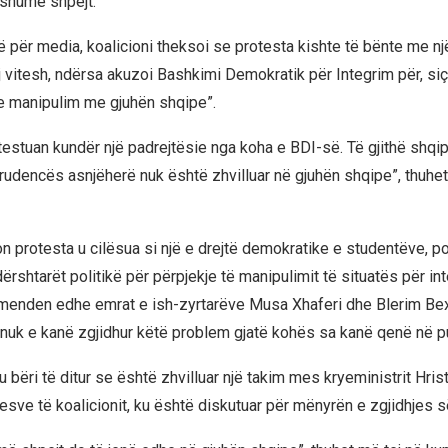
 shumë shpejt.
 për media, koalicioni theksoi se protesta kishte të bënte me një
j vitesh, ndërsa akuzoi Bashkimi Demokratik për Integrim për, siç
te manipulim me gjuhën shqipe”.
testuan kundër një padrejtësie nga koha e BDI-së. Të gjithë shqip
sprudencës asnjëherë nuk është zhvilluar në gjuhën shqipe”, thuhe
on protesta u cilësua si një e drejtë demokratike e studentëve, p
rshtarët politikë për përpjekje të manipulimit të situatës për int
enden edhe emrat e ish-zyrtarëve Musa Xhaferi dhe Blerim Bexh
e nuk e kanë zgjidhur këtë problem gjatë kohës sa kanë qenë në p
 bëri të ditur se është zhvilluar një takim mes kryeministrit Hris
sve të koalicionit, ku është diskutuar për mënyrën e zgjidhjes s