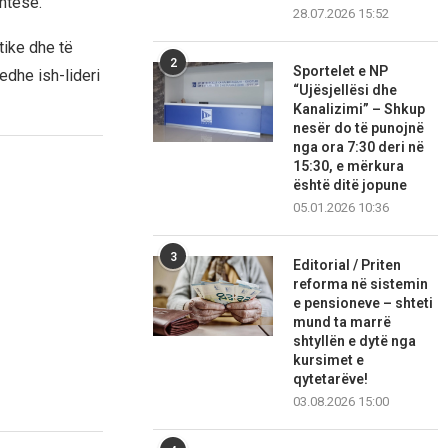
mtesë.
28.07.2026 15:52
tike dhe të
2
Sportelet e NP
edhe ish-lideri
“Ujësjellësi dhe
Kanalizimi” – Shkup
nesër do të punojnë
nga ora 7:30 deri në
15:30, e mërkura
është ditë jopune
05.01.2026 10:36
3
Editorial / Priten
reforma në sistemin
e pensioneve – shteti
mund ta marrë
shtyllën e dytë nga
kursimet e
qytetarëve!
03.08.2026 15:00