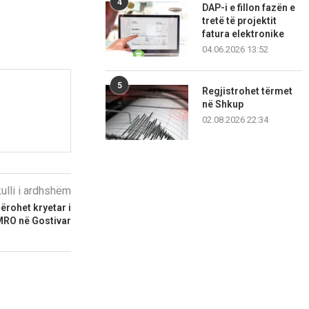
4
DAP-i e fillon fazën e
tretë të projektit
fatura elektronike
04.06.2026 13:52
5
Regjistrohet tërmet
në Shkup
02.08.2026 22:34
kulli i ardhshëm
rohet kryetar i
MRO në Gostivar