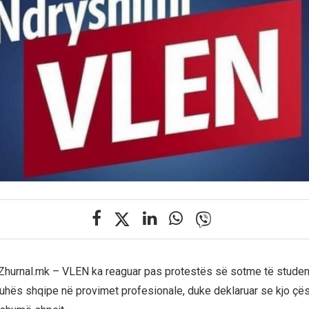
Zhurnal.mk – VLEN ka reaguar pas protestës së sotme të studen
hës shqipe në provimet profesionale, duke deklaruar se kjo çës