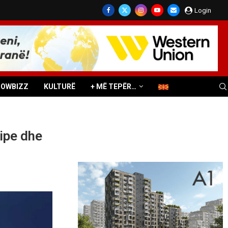
Login
HOWBIZZ
KULTURË
+ MË TEPËR…
ipe dhe