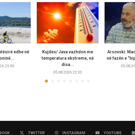
atësirë edhe në
Kujdes/ Java vazhdon me
Arsovski: Ma
ninë...
temperatura ekstreme, në
në fazën e “hip
disa...
26 23:00
05.08.2
05.08.2026 22:33
BOOK
TWITTER
INSTAGRAM
YOUTUBE