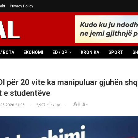
akt
Privacy Policy
/ BOTA
EKONOMI
ED / OP
KRONIKA
SPORT
S
I për 20 vite ka manipuluar gjuhën shq
at e studentëve
A+
A-
.05.2026 21:05
2,997
e lexuar