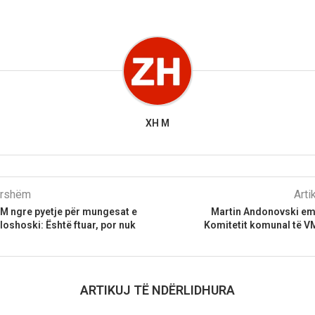
XH M
parshëm
Arti
DM ngre pyetje për mungesat e
Martin Andonovski emë
loshoski: Është ftuar, por nuk
Komitetit komunal të V
ARTIKUJ TË NDËRLIDHURA