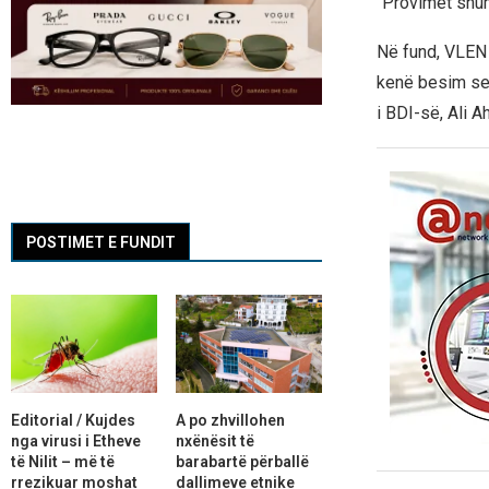
“Provimet shum
Në fund, VLEN 
kenë besim se 
i BDI-së, Ali A
POSTIMET E FUNDIT
Editorial / Kujdes
A po zhvillohen
nga virusi i Etheve
nxënësit të
të Nilit – më të
barabartë përballë
rrezikuar moshat
dallimeve etnike