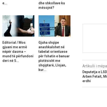
e...
dhe shkollave ku
mësojnë?
Editorial / Mos
Gjuha shqipe
gjuani me armë
anashkalohet në
nëpër dasma –
tabelat orientuese
mund të përfundoni
për fshatin e banuar
deri në 5...
plotësisht me
shqiptarë, Llojan,
Artikulli i më
kur...
Deputetja e LS
Arben Fetait, Mi
erdhi