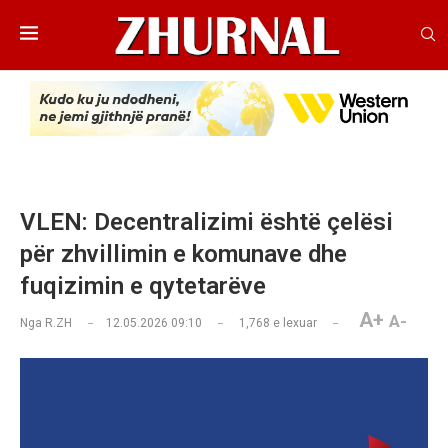
VLEN: Decentralizimi është çelësi
për zhvillimin e komunave dhe
fuqizimin e qytetarëve
A+
A-
Nga
R.ZH
12.05.2026 09:10
1,768
e lexuar