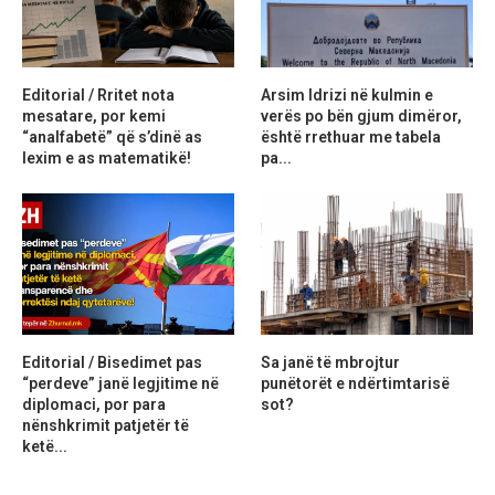
Editorial / Rritet nota
Arsim Idrizi në kulmin e
mesatare, por kemi
verës po bën gjum dimëror,
“analfabetë” që s’dinë as
është rrethuar me tabela
lexim e as matematikë!
pa...
Editorial / Bisedimet pas
Sa janë të mbrojtur
“perdeve” janë legjitime në
punëtorët e ndërtimtarisë
diplomaci, por para
sot?
nënshkrimit patjetër të
ketë...