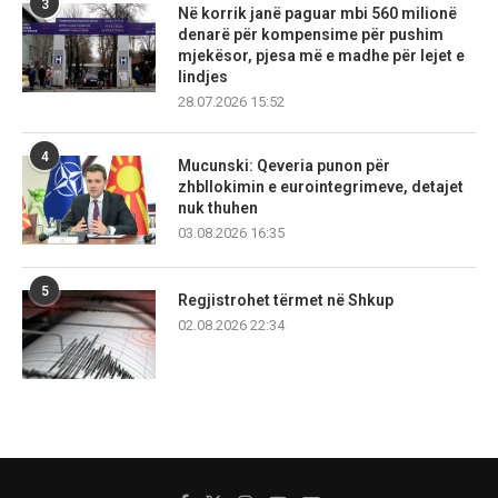
3
Në korrik janë paguar mbi 560 milionë
denarë për kompensime për pushim
mjekësor, pjesa më e madhe për lejet e
lindjes
28.07.2026 15:52
4
Mucunski: Qeveria punon për
zhbllokimin e eurointegrimeve, detajet
nuk thuhen
03.08.2026 16:35
5
Regjistrohet tërmet në Shkup
02.08.2026 22:34