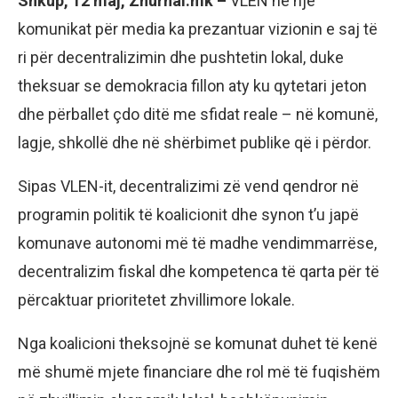
Shkup, 12 maj, Zhurnal.mk –
VLEN në një
komunikat për media ka prezantuar vizionin e saj të
ri për decentralizimin dhe pushtetin lokal, duke
theksuar se demokracia fillon aty ku qytetari jeton
dhe përballet çdo ditë me sfidat reale – në komunë,
lagje, shkollë dhe në shërbimet publike që i përdor.
Sipas VLEN-it, decentralizimi zë vend qendror në
programin politik të koalicionit dhe synon t’u japë
komunave autonomi më të madhe vendimmarrëse,
decentralizim fiskal dhe kompetenca të qarta për të
përcaktuar prioritetet zhvillimore lokale.
Nga koalicioni theksojnë se komunat duhet të kenë
më shumë mjete financiare dhe rol më të fuqishëm