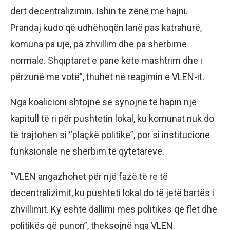
dert decentralizimin. Ishin të zënë me hajni.
Prandaj kudo që udhëhoqën lanë pas katrahurë,
komuna pa ujë, pa zhvillim dhe pa shërbime
normale. Shqiptarët e panë këtë mashtrim dhe i
përzunë me votë”, thuhet në reagimin e VLEN-it.
Nga koalicioni shtojnë se synojnë të hapin një
kapitull të ri për pushtetin lokal, ku komunat nuk do
të trajtohen si “plaçkë politike”, por si institucione
funksionale në shërbim të qytetarëve.
“VLEN angazhohet për një fazë të re të
decentralizimit, ku pushteti lokal do të jetë bartës i
zhvillimit. Ky është dallimi mes politikës që flet dhe
politikës që punon”, theksojnë nga VLEN.