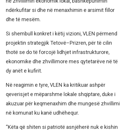
në zhvillimin ekonomik lokal, bashkëpunimin
ndërkufitar si dhe në menaxhimin e arsimit fillor
dhe të mesëm.
Si shembull konkret i këtij vizioni, VLEN përmend
projektin strategjik Tetovë–Prizren, për të cilin
thotë se do të forcojë lidhjet infrastrukturore,
ekonomike dhe zhvillimore mes qytetarëve në të
dy anët e kufirit.
Në reagimin e tyre, VLEN ka kritikuar ashpër
qeverisjet e mëparshme lokale shqiptare, duke i
akuzuar për keqmenaxhim dhe mungesë zhvillimi
në komunat ku kanë udhëhequr.
“Këta që shiten si patriotë asnjëherë nuk e kishin