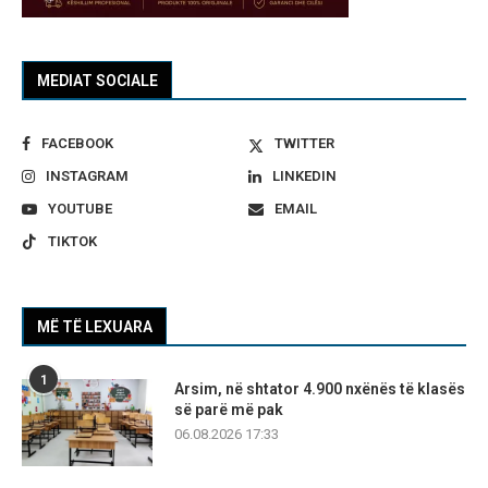
MEDIAT SOCIALE
FACEBOOK
TWITTER
INSTAGRAM
LINKEDIN
YOUTUBE
EMAIL
TIKTOK
MË TË LEXUARA
1
Arsim, në shtator 4.900 nxënës të klasës
së parë më pak
06.08.2026 17:33