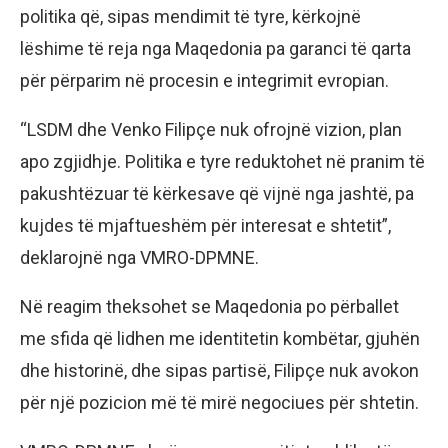
politika që, sipas mendimit të tyre, kërkojnë
lëshime të reja nga Maqedonia pa garanci të qarta
për përparim në procesin e integrimit evropian.
“LSDM dhe Venko Filipçe nuk ofrojnë vizion, plan
apo zgjidhje. Politika e tyre reduktohet në pranim të
pakushtëzuar të kërkesave që vijnë nga jashtë, pa
kujdes të mjaftueshëm për interesat e shtetit”,
deklarojnë nga VMRO-DPMNE.
Në reagim theksohet se Maqedonia po përballet
me sfida që lidhen me identitetin kombëtar, gjuhën
dhe historinë, dhe sipas partisë, Filipçe nuk avokon
për një pozicion më të mirë negociues për shtetin.