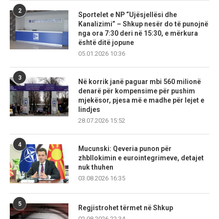
2
Sportelet e NP “Ujësjellësi dhe
Kanalizimi” – Shkup nesër do të punojnë
nga ora 7:30 deri në 15:30, e mërkura
është ditë jopune
05.01.2026 10:36
3
Në korrik janë paguar mbi 560 milionë
denarë për kompensime për pushim
mjekësor, pjesa më e madhe për lejet e
lindjes
28.07.2026 15:52
4
Mucunski: Qeveria punon për
zhbllokimin e eurointegrimeve, detajet
nuk thuhen
03.08.2026 16:35
5
Regjistrohet tërmet në Shkup
02.08.2026 22:34