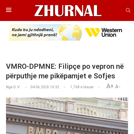
VMRO-DPMNE: Filipçe po vepron në
përputhje me pikëpamjet e Sofjes
A+
A-
Nga
D. V.
04.06.2026 10:32
1,768
e lexuar