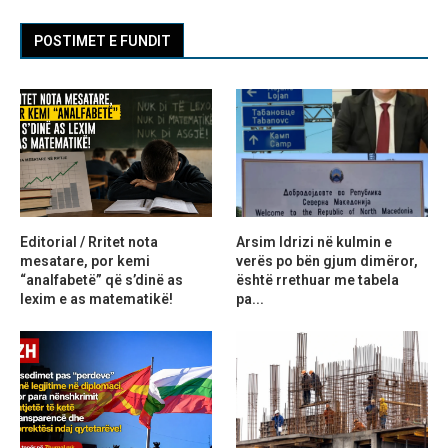
POSTIMET E FUNDIT
Editorial / Rritet nota
Arsim Idrizi në kulmin e
mesatare, por kemi
verës po bën gjum dimëror,
“analfabetë” që s’dinë as
është rrethuar me tabela
lexim e as matematikë!
pa...