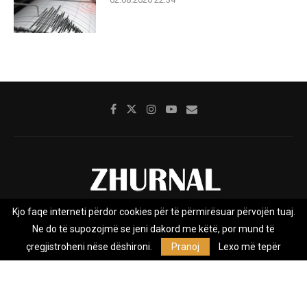
Kjo faqe interneti përdor cookies për të përmirësuar përvojën tuaj.
Rreth nesh
Impresumi
Marketing
Kontakt
Ne do të supozojmë se jeni dakord me këtë, por mund të
Privacy Policy
çregjistroheni nëse dëshironi.
Pranoj
Lexo më tepër
Zhurnal.mk është Agjenci e Lajmeve e pavarur, e themeluar në vitin
2009, që e mbulon Maqedoninë, Kosovën, Shqipërinë edhe lajmet
nga bota.