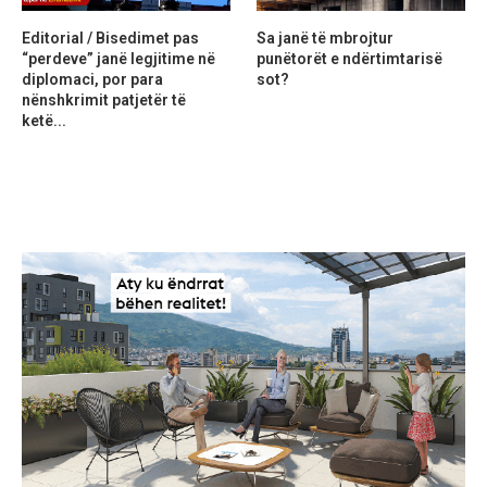
Editorial / Bisedimet pas
Sa janë të mbrojtur
“perdeve” janë legjitime në
punëtorët e ndërtimtarisë
diplomaci, por para
sot?
nënshkrimit patjetër të
ketë...