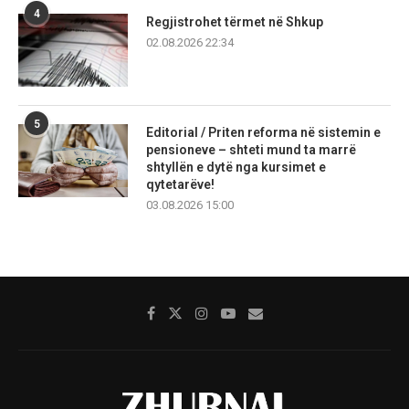
4
Regjistrohet tërmet në Shkup
02.08.2026 22:34
5
Editorial / Priten reforma në sistemin e
pensioneve – shteti mund ta marrë
shtyllën e dytë nga kursimet e
qytetarëve!
03.08.2026 15:00