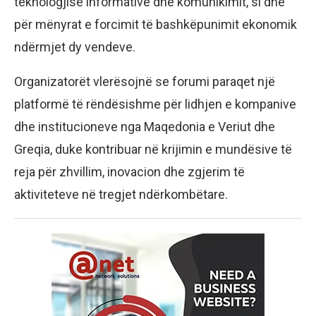
teknologjisë informative dhe komunikimit, si dhe
për mënyrat e forcimit të bashkëpunimit ekonomik
ndërmjet dy vendeve.
Organizatorët vlerësojnë se forumi paraqet një
platformë të rëndësishme për lidhjen e kompanive
dhe institucioneve nga Maqedonia e Veriut dhe
Greqia, duke kontribuar në krijimin e mundësive të
reja për zhvillim, inovacion dhe zgjerim të
aktiviteteve në tregjet ndërkombëtare.