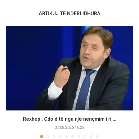
ARTIKUJ TË NDËRLIDHURA
Rexhepi: Çdo ditë nga një nënçmim i ri,...
07.08.2026 16:28