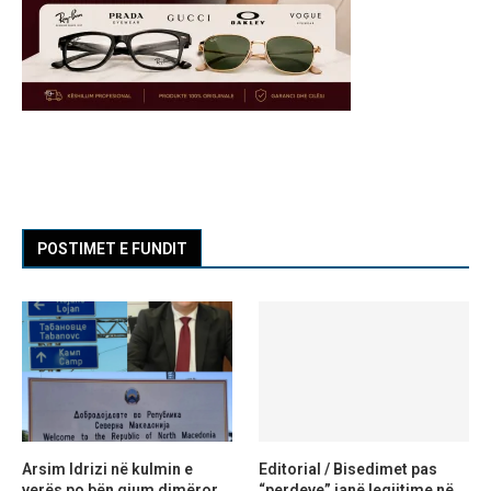
POSTIMET E FUNDIT
Arsim Idrizi në kulmin e
Editorial / Bisedimet pas
verës po bën gjum dimëror,
“perdeve” janë legjitime në