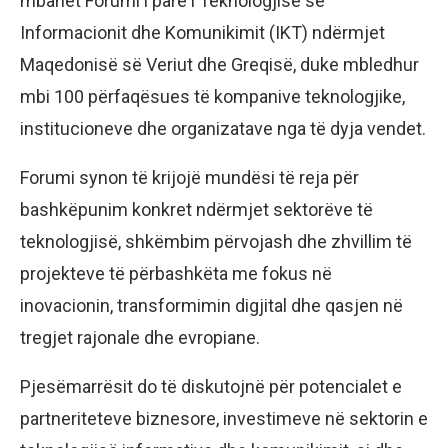
mbahet Forumi i parë i Teknologjisë së
Informacionit dhe Komunikimit (IKT) ndërmjet
Maqedonisë së Veriut dhe Greqisë, duke mbledhur
mbi 100 përfaqësues të kompanive teknologjike,
institucioneve dhe organizatave nga të dyja vendet.
Forumi synon të krijojë mundësi të reja për
bashkëpunim konkret ndërmjet sektorëve të
teknologjisë, shkëmbim përvojash dhe zhvillim të
projekteve të përbashkëta me fokus në
inovacionin, transformimin digjital dhe qasjen në
tregjet rajonale dhe evropiane.
Pjesëmarrësit do të diskutojnë për potencialet e
partneriteteve biznesore, investimeve në sektorin e