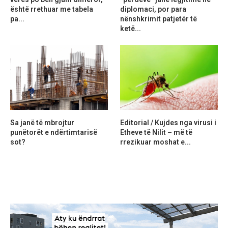
është rrethuar me tabela
diplomaci, por para
pa...
nënshkrimit patjetër të
ketë...
Sa janë të mbrojtur
Editorial / Kujdes nga virusi i
punëtorët e ndërtimtarisë
Etheve të Nilit – më të
sot?
rrezikuar moshat e...