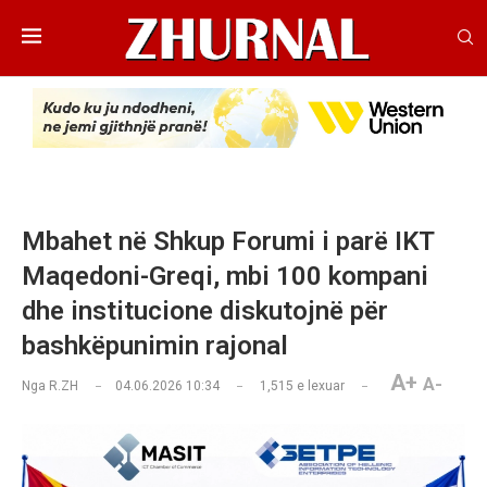
Mbahet në Shkup Forumi i parë IKT
Maqedoni-Greqi, mbi 100 kompani
dhe institucione diskutojnë për
bashkëpunimin rajonal
A+
A-
Nga
R.ZH
04.06.2026 10:34
1,515
e lexuar