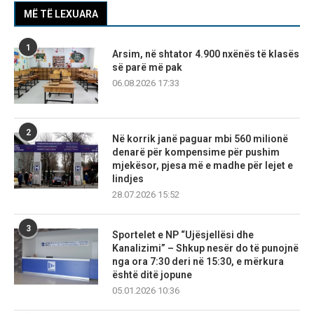
MË TË LEXUARA
1
Arsim, në shtator 4.900 nxënës të klasës
së parë më pak
06.08.2026 17:33
2
Në korrik janë paguar mbi 560 milionë
denarë për kompensime për pushim
mjekësor, pjesa më e madhe për lejet e
lindjes
28.07.2026 15:52
3
Sportelet e NP “Ujësjellësi dhe
Kanalizimi” – Shkup nesër do të punojnë
nga ora 7:30 deri në 15:30, e mërkura
është ditë jopune
05.01.2026 10:36