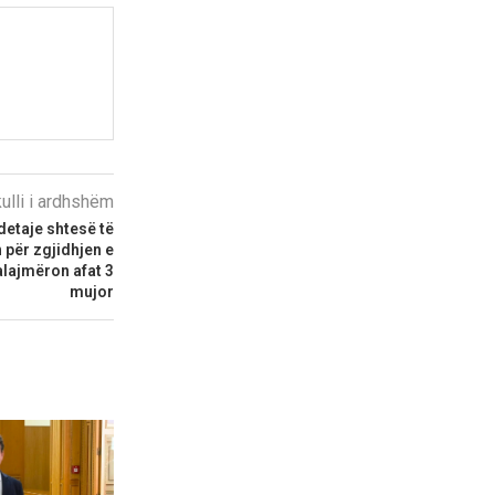
kulli i ardhshëm
detaje shtesë të
për zgjidhjen e
alajmëron afat 3
mujor