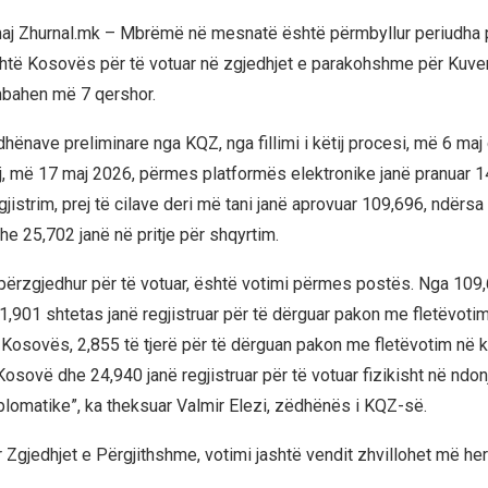
maj Zhurnal.mk – Mbrëmë në mesnatë është përmbyllur periudha p
htë Kosovës për të votuar në zgjedhjet e parakohshme për Kuve
bahen më 7 qershor.
hënave preliminare nga KQZ, nga fillimi i këtij procesi, më 6 maj
ij, më 17 maj 2026, përmes platformës elektronike janë pranuar 
jistrim, prej të cilave deri më tani janë aprovuar 109,696, ndërsa 
he 25,702 janë në pritje për shqyrtim.
ërzgjedhur për të votuar, është votimi përmes postës. Nga 109
1,901 shtetas janë regjistruar për të dërguar pakon me fletëvotim
 Kosovës, 2,855 të tjerë për të dërguan pakon me fletëvotim në k
osovë dhe 24,940 janë regjistruar për të votuar fizikisht në ndon
plomatike”, ka theksuar Valmir Elezi, zëdhënës i KQZ-së.
r Zgjedhjet e Përgjithshme, votimi jashtë vendit zhvillohet më her