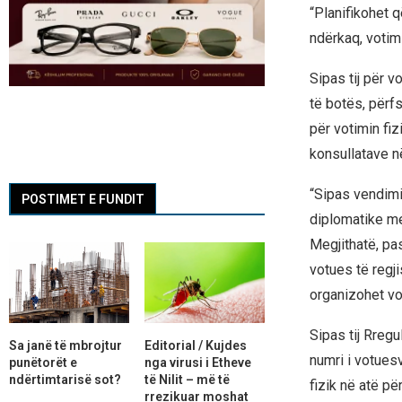
“Planifikohet 
ndërkaq, votim
Sipas tij për 
të botës, përf
për votimin fi
konsullatave në
“Sipas vendimit
POSTIMET E FUNDIT
diplomatike me
Megjithatë, pa
votues të regji
organizohet vo
Sipas tij Rreg
Sa janë të mbrojtur
Editorial / Kujdes
numri i votuesv
punëtorët e
nga virusi i Etheve
ndërtimtarisë sot?
të Nilit – më të
fizik në atë pë
rrezikuar moshat