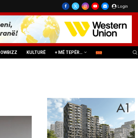
Login
HOWBIZZ
KULTURË
+ MË TEPËR…