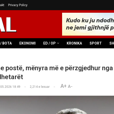
akt
Privacy Policy
/ BOTA
EKONOMI
ED / OP
KRONIKA
SPORT
S
e postë, mënyra më e përzgjedhur nga
dhetarët
A+
A-
.05.2026 18:49
2,214
e lexuar