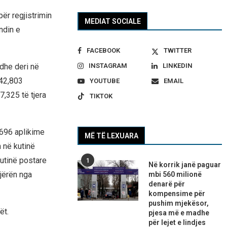
ër regjistrimin
MEDIAT SOCIALE
ndin e
FACEBOOK
TWITTER
 dhe deri në
INSTAGRAM
LINKEDIN
142,803
YOUTUBE
EMAIL
7,325 të tjera
TIKTOK
,696 aplikime
MË TË LEXUARA
 në kutinë
utinë postare
1
Në korrik janë paguar
jërën nga
mbi 560 milionë
denarë për
kompensime për
pushim mjekësor,
ët.
pjesa më e madhe
për lejet e lindjes