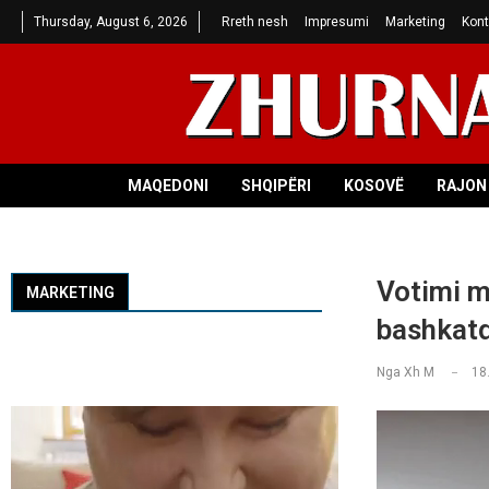
Thursday, August 6, 2026
Rreth nesh
Impresumi
Marketing
Kont
MAQEDONI
SHQIPËRI
KOSOVË
RAJON 
Votimi m
MARKETING
bashkat
Nga
Xh M
18