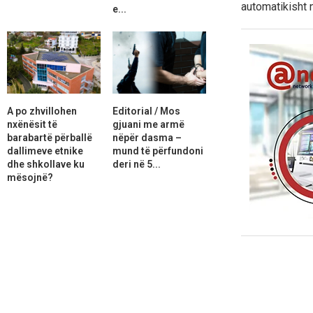
automatikisht 
e...
A po zhvillohen
Editorial / Mos
nxënësit të
gjuani me armë
barabartë përballë
nëpër dasma –
dallimeve etnike
mund të përfundoni
dhe shkollave ku
deri në 5...
mësojnë?