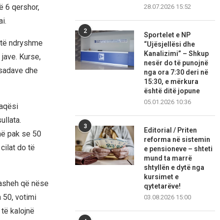
ë 6 qershor,
28.07.2026 15:52
i.
2
Sportelet e NP
e të ndryshme
“Ujësjellësi dhe
Kanalizimi” – Shkup
jave. Kurse,
nesër do të punojnë
asadave dhe
nga ora 7:30 deri në
15:30, e mërkura
është ditë jopune
05.01.2026 10:36
faqësi
ullata.
3
Editorial / Priten
më pak se 50
reforma në sistemin
cilat do të
e pensioneve – shteti
mund ta marrë
shtyllën e dytë nga
kursimet e
rasheh që nëse
qytetarëve!
 50, votimi
03.08.2026 15:00
 të kalojnë