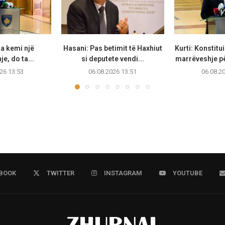
ta kemi një
Hasani: Pas betimit të Haxhiut
Kurti: Konstitu
e, do ta...
si deputete vendi...
marrëveshje pë
26 13:53
06.08.2026 13:51
06.08.2
BOOK
TWITTER
INSTAGRAM
YOUTUBE