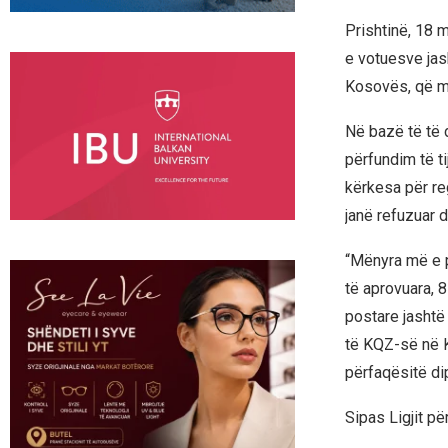
Prishtinë, 18 
e votuesve jas
Kosovës, që m
Në bazë të të d
përfundim të t
kërkesa për reg
janë refuzuar d
“Mënyra më e p
të aprovuara, 8
postare jashtë
të KQZ-së në K
përfaqësitë di
Sipas Ligjit pë