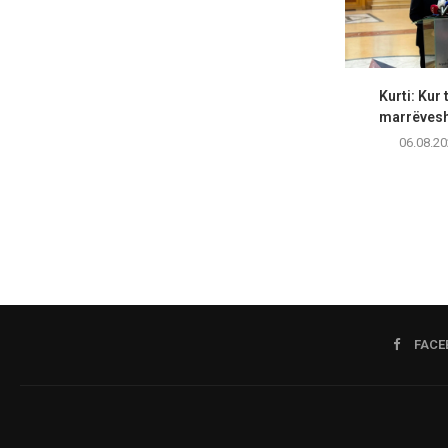
Kurti: Kur 
marrëveshj
06.08.20
FACE