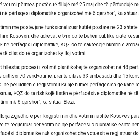
që votimi përmes postës të fillojë më 25 maj dhe të përfundojë m
i në përfaqësi diplomatike organizohet më 6 qershor”, ka shtuar a
votimin me postë, janë funksionalizuar kutitë postare në 23 shtet
shirë Kosovën, dhe adresat e tyre do të bëhen publike gjatë kësaj 
zik në përfaqësi diplomatike, KQZ do të saktësojë numrin e amb
 të cilat do të organizohet ky lloj votimi.
 fillestar, procesi i votimit planifikohej të organizohet në 48 për
 gjithsej 70 vendvotime, prej të cilave 33 ambasada dhe 15 kons
si në periudhën e regjistrimit ka një numër përfaqësish që kanë 
struar, KQZ do ta rishikojë listën e përfaqësive diplomatike në të 
timi më 6 qershor”, ka shtuar Elezi.
ullorja Zgjedhore për Regjistrimin dhe votimin jashtë Kosovës pa
e të regjistruar për votim në një përfaqësi diplomatike është nën
rfaqësi diplomatike nuk organizohet dhe votuesit e regjistruar do