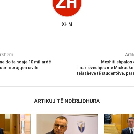
XH M
parshëm
Arti
e do të ndajë 10 miliardë
Mexhiti shpalos 
uar mbrojtjen civile
marrëveshjes me Mickoskin 
telashëve të studentëve, par
ARTIKUJ TË NDËRLIDHURA