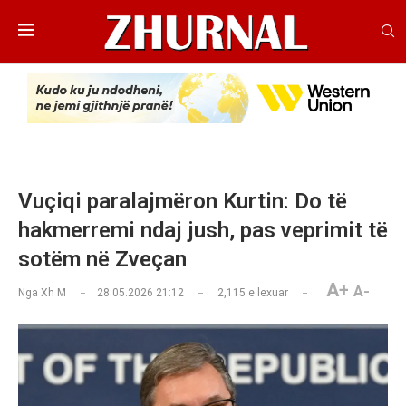
Vuçiqi paralajmëron Kurtin: Do të
hakmerremi ndaj jush, pas veprimit të
sotëm në Zveçan
A+
A-
Nga
Xh M
28.05.2026 21:12
2,115
e lexuar