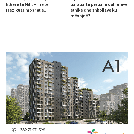
Etheve të Nilit – më të
barabartë përballë dallimeve
rrezikuar moshat e...
etnike dhe shkollave ku
mësojnë?