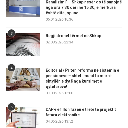
Kanalizimi” – Shkup nesër do të punojnë
nga ora 7:30 deri në 15:30, e mërkura
është ditë jopune
05.01.2026 10:36
3
Regjistrohet tërmet në Shkup
02.08.2026 22:34
4
Editorial / Priten reforma në sistemin e
pensioneve – shteti mund ta marrë
shtyllën e dytë nga kursimet e
qytetarëve!
03.08.2026 15:00
5
DAP-i e fillon fazën e tretë të projektit
fatura elektronike
04.06.2026 13:52