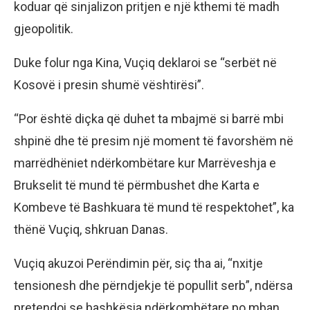
koduar që sinjalizon pritjen e një kthemi të madh
gjeopolitik.
Duke folur nga Kina, Vuçiq deklaroi se “serbët në
Kosovë i presin shumë vështirësi”.
“Por është diçka që duhet ta mbajmë si barrë mbi
shpinë dhe të presim një moment të favorshëm në
marrëdhëniet ndërkombëtare kur Marrëveshja e
Brukselit të mund të përmbushet dhe Karta e
Kombeve të Bashkuara të mund të respektohet”, ka
thënë Vuçiq, shkruan Danas.
Vuçiq akuzoi Perëndimin për, siç tha ai, “nxitje
tensionesh dhe përndjekje të popullit serb”, ndërsa
pretendoi se bashkësia ndërkombëtare po mban