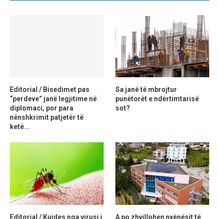
Editorial / Bisedimet pas
Sa janë të mbrojtur
“perdeve” janë legjitime në
punëtorët e ndërtimtarisë
diplomaci, por para
sot?
nënshkrimit patjetër të
ketë...
Editorial / Kujdes nga virusi i
A po zhvillohen nxënësit të