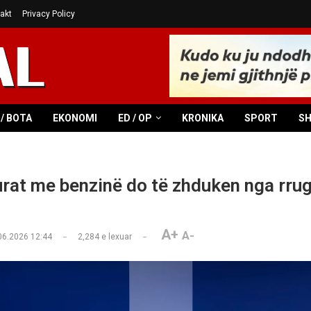
akt
Privacy Policy
/ BOTA
EKONOMI
ED / OP
KRONIKA
SPORT
S
rat me benzinë do të zhduken nga rrug
A+
A-
06.2026 12:44
2,284
e lexuar