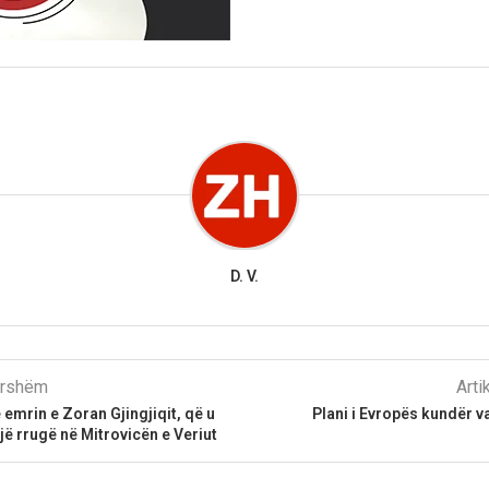
D. V.
parshëm
Arti
 emrin e Zoran Gjingjiqit, që u
Plani i Evropës kundër va
jë rrugë në Mitrovicën e Veriut