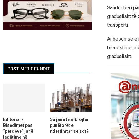
Sander bëri par
gradualisht të 
transporti.
Ai beson se e 
brendshme, me 
gradualisht.
POSTIMET E FUNDIT
Editorial /
Sa janë të mbrojtur
Bisedimet pas
punëtorët e
“perdeve” janë
ndërtimtarisë sot?
legjitime në