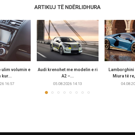
ARTIKUJ TË NDËRLIDHURA
 ulim volumin e
Audi krenohet me modelin e ri
Lamborghini 
 kur...
A2 –...
Miura të re
26 16:57
05.08.2026 14:13
04.08.2