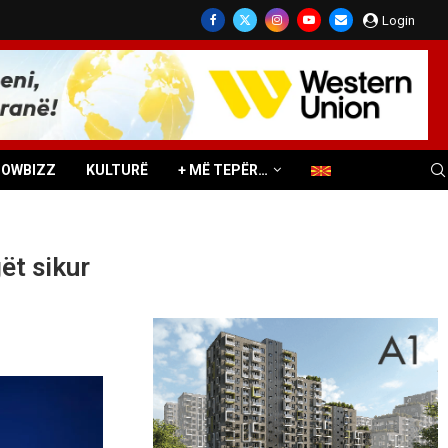
Login
HOWBIZZ
KULTURË
+ MË TEPËR…
ët sikur