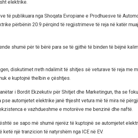
sht elektrike.
ve të publikuara nga Shoqata Evropiane e Prodhuesve të Automo
trike përbënin 20.9 përqind të regjistrimeve të reja në katër muajt
 ende shumë për të bërë para se të gjithë të binden të bëjnë kali
en, diskutimet rreth ndalimit të shitjes së veturave të reja me 
uk e kuptojnë thelbin e çështjes.
anëtar i Bordit Ekzekutiv për Shitjet dhe Marketingun, tha se foku
a pse automjetet elektrike janë thjesht vetura më të mira në përgj
t ekzistenca e vazhdueshme e motorëve me benzinë dhe naftë.
shtë se sapo më shumë njerëz të kuptojnë se automjetet elektr
ë ketë një tranzicion të natyrshëm nga ICE në EV.