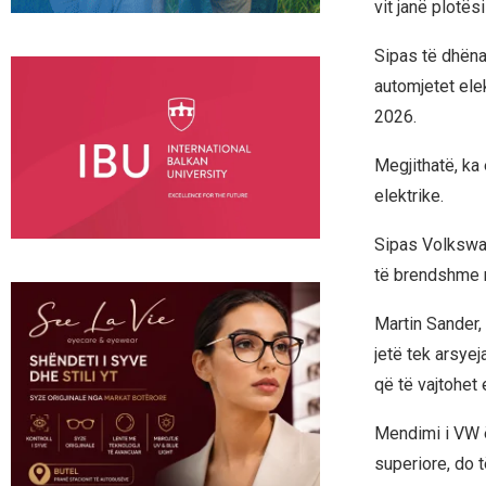
vit janë plotësi
Sipas të dhëna
automjetet elek
2026.
Megjithatë, ka
elektrike.
Sipas Volkswag
të brendshme n
Martin Sander, 
jetë tek arsyej
që të vajtohe
Mendimi i VW ë
superiore, do t