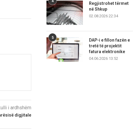
4
Regjistrohet tërmet
në Shkup
02.08.2026 22:34
5
DAP-i e fillon fazën e
tretë të projektit
fatura elektronike
04.06.2026 13:52
kulli i ardhshëm
rësisë digjitale