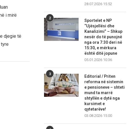
28.07.2026 15:52
lluan
më i mirë
2
Sportelet e NP
“Ujësjellësi dhe
Kanalizimi” – Shkup
e djegie të
nesër do të punojnë
nga ora 7:30 deri në
 tyre
15:30, e mërkura
është ditë jopune
05.01.2026 10:36
3
Editorial / Priten
reforma në sistemin
e pensioneve – shteti
mund ta marrë
shtyllën e dytë nga
kursimet e
qytetarëve!
03.08.2026 15:00