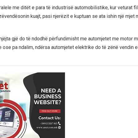
alele me ditët e para të industrisë automobilistike, kur veturat fi
zëvendësonin kuajt, pasi njerëzit e kuptuan se ata ishin një mjet 
njëjta gjë do të ndodhë përfundimisht me automjetet me motor m
ose pa ndalim, ndërsa automjetet elektrike do të zënë vendin e