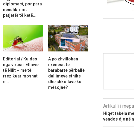
diplomaci, por para
nënshkrimit
patjetër të ketë...
Editorial / Kujdes
A po zhvillohen
nga virusi i Etheve
nxënësit të
të Nilit – më të
barabartë përballë
rrezikuar moshat
dallimeve etnike
e...
dhe shkollave ku
mësojnë?
Artikulli i më
Hiqet tabela me
vendos dje në n