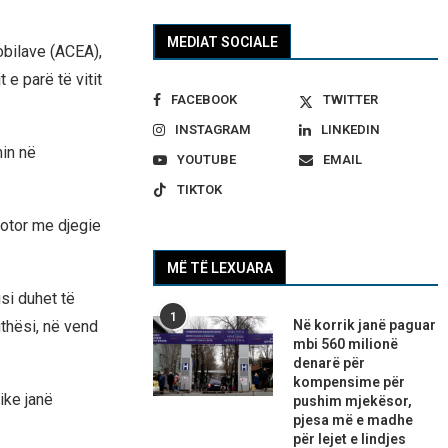
MEDIAT SOCIALE
bilave (ACEA),
 e parë të vitit
FACEBOOK
TWITTER
INSTAGRAM
LINKEDIN
min në
YOUTUBE
EMAIL
TIKTOK
motor me djegie
MË TË LEXUARA
si duhet të
1
Në korrik janë paguar
ithësi, në vend
mbi 560 milionë
denarë për
kompensime për
ike janë
pushim mjekësor,
pjesa më e madhe
për lejet e lindjes