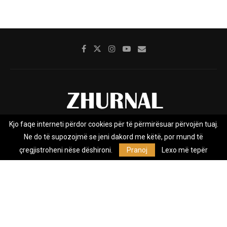
Kjo faqe interneti përdor cookies për të përmirësuar përvojën tuaj.
Rreth nesh
Impresumi
Marketing
Kontakt
Ne do të supozojmë se jeni dakord me këtë, por mund të
Privacy Policy
çregjistroheni nëse dëshironi.
Pranoj
Lexo më tepër
Zhurnal.mk është Agjenci e Lajmeve e pavarur, e themeluar në vitin
2009, që e mbulon Maqedoninë, Kosovën, Shqipërinë edhe lajmet
nga bota.
@2026 - All Right Reserved. Designed and Developed by
Anet.Com.Mk