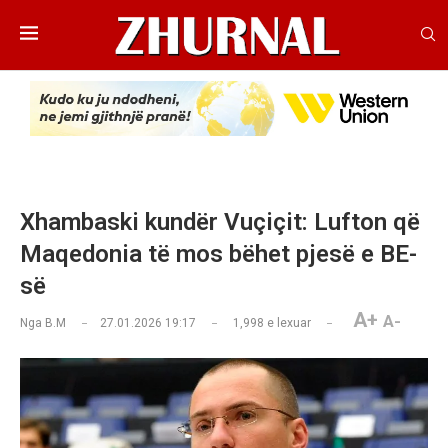
Xhambaski kundër Vuçiçit: Lufton që
Maqedonia të mos bëhet pjesë e BE-
së
A+
A-
Nga
B.M
27.01.2026 19:17
1,998
e lexuar