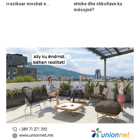
rrezikuar moshat e...
etnike dhe shkollave ku
mësojnë?