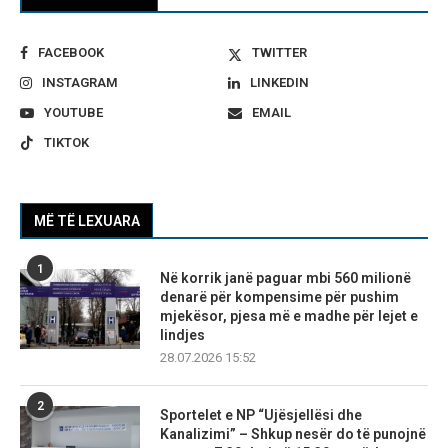
FACEBOOK
TWITTER
INSTAGRAM
LINKEDIN
YOUTUBE
EMAIL
TIKTOK
MË TË LEXUARA
1
Në korrik janë paguar mbi 560 milionë
denarë për kompensime për pushim
mjekësor, pjesa më e madhe për lejet e
lindjes
28.07.2026 15:52
2
Sportelet e NP “Ujësjellësi dhe
Kanalizimi” – Shkup nesër do të punojnë