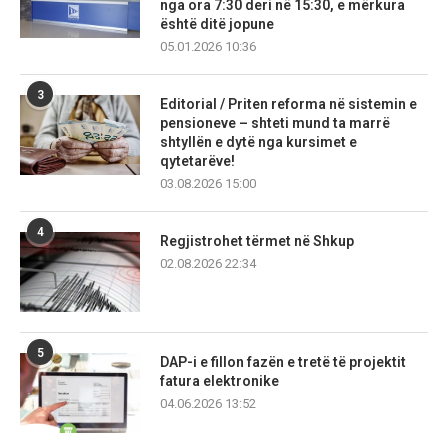
nga ora 7:30 deri në 15:30, e mërkura
është ditë jopune
05.01.2026 10:36
3
Editorial / Priten reforma në sistemin e
pensioneve – shteti mund ta marrë
shtyllën e dytë nga kursimet e
qytetarëve!
03.08.2026 15:00
4
Regjistrohet tërmet në Shkup
02.08.2026 22:34
5
DAP-i e fillon fazën e tretë të projektit
fatura elektronike
04.06.2026 13:52