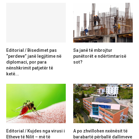
Editorial / Bisedimet pas
Sa janë të mbrojtur
“perdeve” janë legjitime në
punëtorët e ndërtimtarisë
diplomaci, por para
sot?
nënshkrimit patjetër të
ketë...
Editorial / Kujdes nga virusi i
A po zhvillohen nxënësit të
Etheve të Nilit – më të
barabartë përballë dallimeve