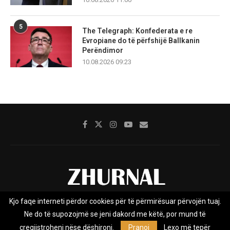
5
The Telegraph: Konfederata e re
Evropiane do të përfshijë Ballkanin
Perëndimor
10.08.2026 09:23
Kjo faqe interneti përdor cookies për të përmirësuar përvojën tuaj.
Rreth nesh
Impresumi
Marketing
Kontakt
Ne do të supozojmë se jeni dakord me këtë, por mund të
Privacy Policy
çregjistroheni nëse dëshironi.
Pranoj
Lexo më tepër