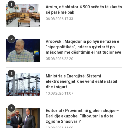
1
Arsim, në shtator 4.900 nxënës të klasës
së parë më pak
06.08.2026 17:33
2
Arsovski: Maqedonia po hyn në fazën e
“hiperpolitikës”, ndërsa qytetarët po
mësohen me dështimin e institucioneve
05.08.2026 22:20
3
Ministria e Energjisë: Sistemi
elektroenergjetik në vend është stabil
dhe i sigurt
10.08.2026 11:07
4
Editorial / Provimet në gjuhën shqipe –
Deri dje akuzohej Filkov, tani a do ta
zgjidhë Shasivari?
10.08.2026 11:00