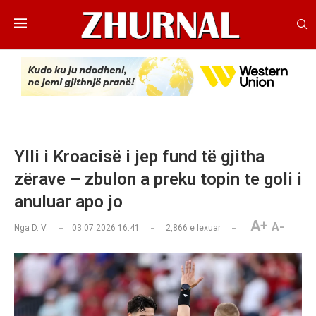
Ylli i Kroacisë i jep fund të gjitha
zërave – zbulon a preku topin te goli i
anuluar apo jo
A+
A-
Nga
D. V.
03.07.2026 16:41
2,866
e lexuar