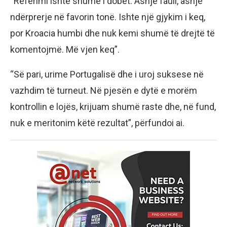
“Referimi ishte shumë i dobët. Asnjë faull, asnjë
ndërprerje në favorin tonë. Ishte një gjykim i keq,
por Kroacia humbi dhe nuk kemi shumë të drejtë të
komentojmë. Më vjen keq”.
“Së pari, urime Portugalisë dhe i uroj suksese në
vazhdim të turneut. Në pjesën e dytë e morëm
kontrollin e lojës, krijuam shumë raste dhe, në fund,
nuk e meritonim këtë rezultat”, përfundoi ai.