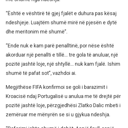
“Është e vështirë të gjej fjalët e duhura pas kësaj
ndeshjeje. Luajtëm shumë mirë në pjesën e dytë
dhe meritonim më shumë”.
“Ende nuk e kam parë penalltinë, por nëse është
akorduar një penallti e tillë… tre gola të anuluar, një
pozitë jashtë loje, një shtyllë… nuk kam fjalë. Ishim
shumë të pafat sot”, vazhdoi ai.
Megjithëse FIFA konfirmoi se goli i barazimit i
Kroacisë ndaj Portugalisë u anulua me të drejtë për
pozitë jashtë loje, përzgjedhësi Zlatko Dalic mbeti i
zemëruar me mënyrën se si u gjykua ndeshja.