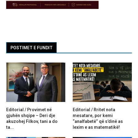
POSTIMET E FUNDIT
Editorial / Provimet në
Editorial / Rritet nota
gjuhën shqipe – Deri dje
mesatare, por kemi
akuzohej Filkov, tani a do
“analfabetë” që s’dinë as
ta...
lexim e as matematikë!