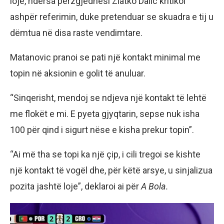
loje, ndërsa përzgjedhësi Zlatko Dalic kritikoi
ashpër referimin, duke pretenduar se skuadra e tij u
dëmtua në disa raste vendimtare.
Matanovic pranoi se pati një kontakt minimal me
topin në aksionin e golit të anuluar.
“Sinqerisht, mendoj se ndjeva një kontakt të lehtë
me flokët e mi. E pyeta gjyqtarin, sepse nuk isha
100 për qind i sigurt nëse e kisha prekur topin”.
“Ai më tha se topi ka një çip, i cili tregoi se kishte
një kontakt të vogël dhe, për këtë arsye, u sinjalizua
pozita jashtë loje”, deklaroi ai për
A Bola.