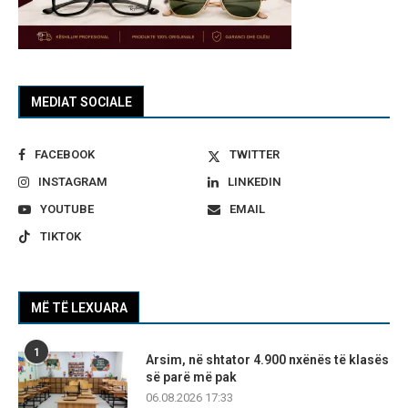
MEDIAT SOCIALE
FACEBOOK
TWITTER
INSTAGRAM
LINKEDIN
YOUTUBE
EMAIL
TIKTOK
MË TË LEXUARA
1
Arsim, në shtator 4.900 nxënës të klasës
së parë më pak
06.08.2026 17:33