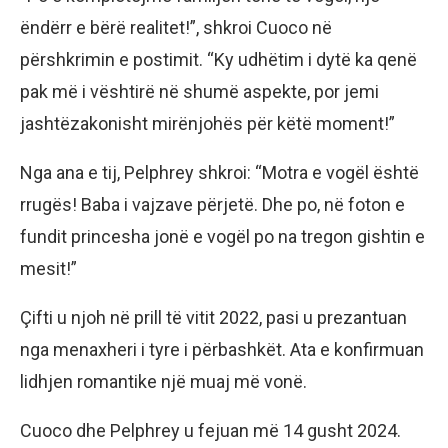
ëndërr e bërë realitet!”, shkroi Cuoco në
përshkrimin e postimit. “Ky udhëtim i dytë ka qenë
pak më i vështirë në shumë aspekte, por jemi
jashtëzakonisht mirënjohës për këtë moment!”
Nga ana e tij, Pelphrey shkroi: “Motra e vogël është
rrugës! Baba i vajzave përjetë. Dhe po, në foton e
fundit princesha jonë e vogël po na tregon gishtin e
mesit!”
Çifti u njoh në prill të vitit 2022, pasi u prezantuan
nga menaxheri i tyre i përbashkët. Ata e konfirmuan
lidhjen romantike një muaj më vonë.
Cuoco dhe Pelphrey u fejuan më 14 gusht 2024.