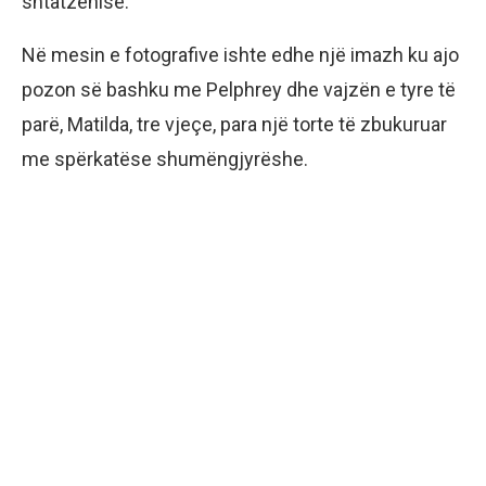
shtatzënisë.
Në mesin e fotografive ishte edhe një imazh ku ajo
pozon së bashku me Pelphrey dhe vajzën e tyre të
parë, Matilda, tre vjeçe, para një torte të zbukuruar
me spërkatëse shumëngjyrëshe.