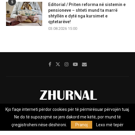
5
Editorial / Priten reforma në sistemin e
pensioneve – shteti mund ta marrë
shtyllën e dytë nga kursimet e
qytetarëve!
03.08.2026 15:00
Kjo faqe interneti përdor cookies për të përmirësuar përvojën tuaj.
Rreth nesh
Impresumi
Marketing
Kontakt
Ne do të supozojmë se jeni dakord me këtë, por mund të
Privacy Policy
çregjistroheni nëse dëshironi.
Pranoj
Lexo më tepër
Zhurnal.mk është Agjenci e Lajmeve e pavarur, e themeluar në vitin