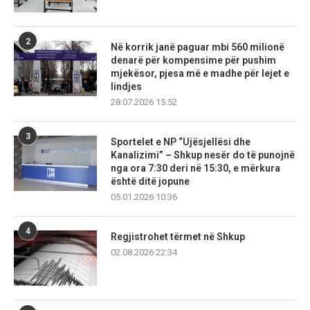
2
Në korrik janë paguar mbi 560 milionë
denarë për kompensime për pushim
mjekësor, pjesa më e madhe për lejet e
lindjes
28.07.2026 15:52
3
Sportelet e NP “Ujësjellësi dhe
Kanalizimi” – Shkup nesër do të punojnë
nga ora 7:30 deri në 15:30, e mërkura
është ditë jopune
05.01.2026 10:36
4
Regjistrohet tërmet në Shkup
02.08.2026 22:34