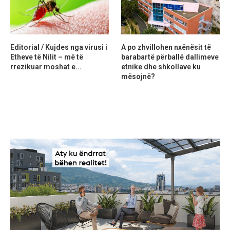
Editorial / Kujdes nga virusi i
A po zhvillohen nxënësit të
Etheve të Nilit – më të
barabartë përballë dallimeve
rrezikuar moshat e...
etnike dhe shkollave ku
mësojnë?