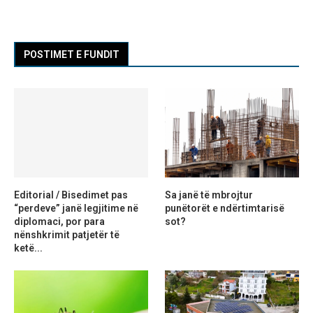
POSTIMET E FUNDIT
Editorial / Bisedimet pas
Sa janë të mbrojtur
“perdeve” janë legjitime në
punëtorët e ndërtimtarisë
diplomaci, por para
sot?
nënshkrimit patjetër të
ketë...