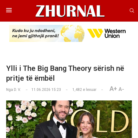
Ylli i The Big Bang Theory sërish në
pritje të ëmbël
A+
A-
Nga
D. V.
11.06.2026 15:23
1,482
e lexuar