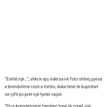
“Është një…”, shkroi ajo, ndërsa në foto shihej pjesa
e brendshme rozë e tortës, duke lënë të kuptohet
se çifti po pret një tjetër vajzë.
“Po e kompletojmë familjen tonë të vogël, një