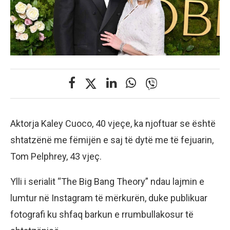
Aktorja Kaley Cuoco, 40 vjeçe, ka njoftuar se është
shtatzënë me fëmijën e saj të dytë me të fejuarin,
Tom Pelphrey, 43 vjeç.
Ylli i serialit “The Big Bang Theory” ndau lajmin e
lumtur në Instagram të mërkurën, duke publikuar
fotografi ku shfaq barkun e rrumbullakosur të