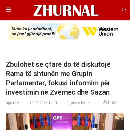
Zbulohet se çfarë do të diskutojë
Rama të shtunën me Grupin
Parlamentar, fokusi informim për
investimin në Zvërnec dhe Sazan
A+
A-
Nga
D. V.
19.06.2026 12:01
1,369
e lexuar