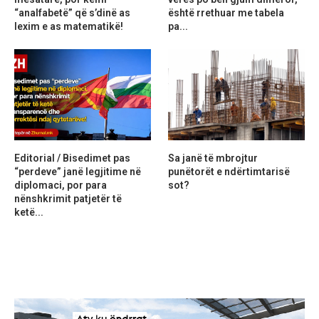
“analfabetë” që s’dinë as
është rrethuar me tabela
lexim e as matematikë!
pa...
Editorial / Bisedimet pas
Sa janë të mbrojtur
“perdeve” janë legjitime në
punëtorët e ndërtimtarisë
diplomaci, por para
sot?
nënshkrimit patjetër të
ketë...