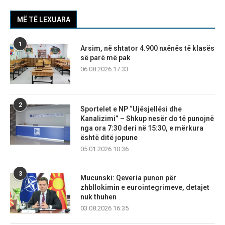
MË TË LEXUARA
1
Arsim, në shtator 4.900 nxënës të klasës
së parë më pak
06.08.2026 17:33
2
Sportelet e NP “Ujësjellësi dhe
Kanalizimi” – Shkup nesër do të punojnë
nga ora 7:30 deri në 15:30, e mërkura
është ditë jopune
05.01.2026 10:36
3
Mucunski: Qeveria punon për
zhbllokimin e eurointegrimeve, detajet
nuk thuhen
03.08.2026 16:35