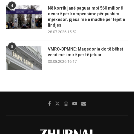
4
Në korrik janë paguar mbi 560 milionë
denarë për kompensime për pushim
mjekësor, pjesa më e madhe për lejet e
lindjes
28.07.2026 15:52
5
VMRO‑DPMNE: Maqedonia do të bëhet
vend më i mirë për të jetuar
03.08.2026 16:17