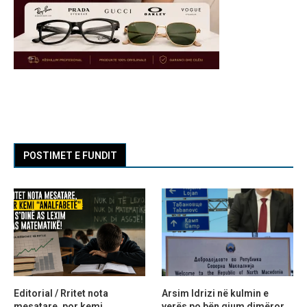
POSTIMET E FUNDIT
Editorial / Rritet nota
Arsim Idrizi në kulmin e
mesatare, por kemi
verës po bën gjum dimëror,