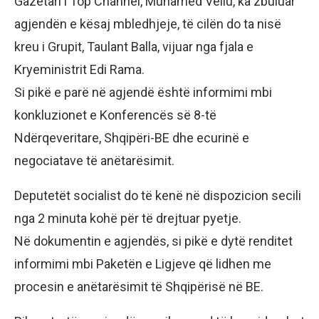
Gazetari i Top Channel, Muhamed Veliu, ka zbuluar
agjendën e kësaj mbledhjeje, të cilën do ta nisë
kreu i Grupit, Taulant Balla, vijuar nga fjala e
Kryeministrit Edi Rama.
Si pikë e parë në agjendë është informimi mbi
konkluzionet e Konferencës së 8-të
Ndërqeveritare, Shqipëri-BE dhe ecurinë e
negociatave të anëtarësimit.
Deputetët socialist do të kenë në dispozicion secili
nga 2 minuta kohë për të drejtuar pyetje.
Në dokumentin e agjendës, si pikë e dytë renditet
informimi mbi Paketën e Ligjeve që lidhen me
procesin e anëtarësimit të Shqipërisë në BE.