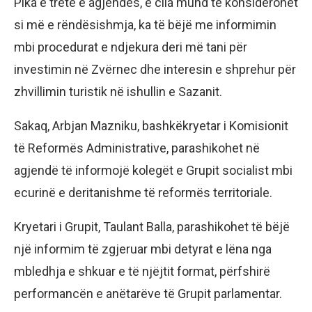
Pika e tretë e agjendës, e cila mund të konsiderohet
si më e rëndësishmja, ka të bëjë me informimin
mbi procedurat e ndjekura deri më tani për
investimin në Zvërnec dhe interesin e shprehur për
zhvillimin turistik në ishullin e Sazanit.
Sakaq, Arbjan Mazniku, bashkëkryetar i Komisionit
të Reformës Administrative, parashikohet në
agjendë të informojë kolegët e Grupit socialist mbi
ecurinë e deritanishme të reformës territoriale.
Kryetari i Grupit, Taulant Balla, parashikohet të bëjë
një informim të zgjeruar mbi detyrat e lëna nga
mbledhja e shkuar e të njëjtit format, përfshirë
performancën e anëtarëve të Grupit parlamentar.