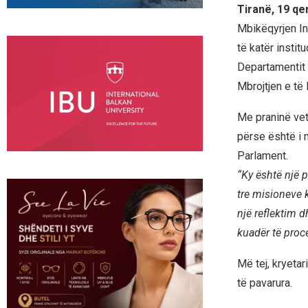
Tiranë, 19 qe
Mbikëqyrjen Ins
të katër instit
Departamentit 
Mbrojtjen e të
Me praninë vetë
përse është i 
Parlament.
“Ky është një 
tre misioneve 
një reflektim 
kuadër të proce
Më tej, kryetar
të pavarura.