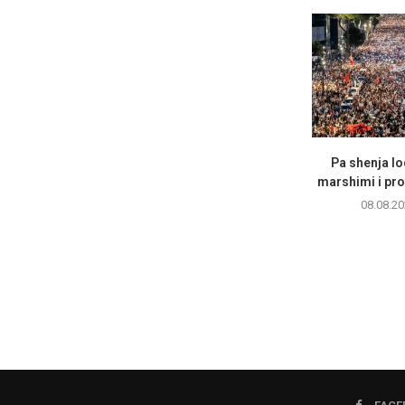
Pa shenja lo
marshimi i pro
08.08.20