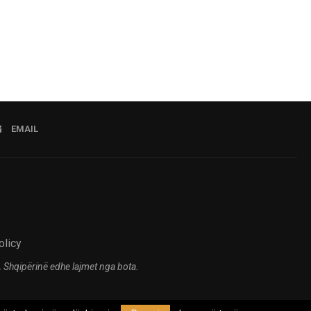
EMAIL
olicy
 Shqipërinë edhe lajmet nga bota.