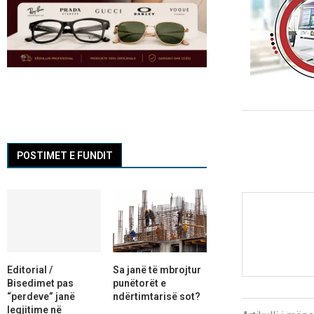
POSTIMET E FUNDIT
Editorial /
Sa janë të mbrojtur
Bisedimet pas
punëtorët e
“perdeve” janë
ndërtimtarisë sot?
legjitime në