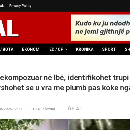
akt
Privacy Policy
/ BOTA
EKONOMI
ED / OP
KRONIKA
SPORT
S
dekompozuar në Ibë, identifikohet trupi 
yshohet se u vra me plumb pas koke ng
A+
A-
06.2026 12:00
1,548
e lexuar