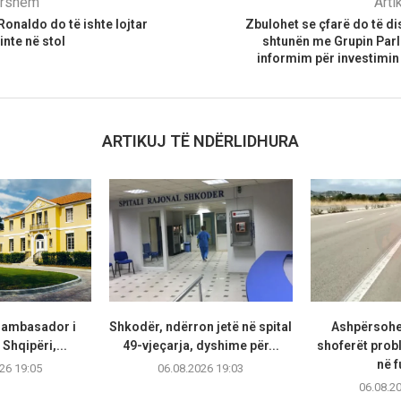
parshëm
Arti
onaldo do të ishte lojtar
Zbulohet se çfarë do të d
rinte në stol
shtunën me Grupin Parl
informim për investimin
ARTIKUJ TË NDËRLIDHURA
t ambasador i
Shkodër, ndërron jetë në spital
Ashpërsohe
Shqipëri,...
49-vjeçarja, dyshime për...
shoferët prob
në f
26 19:05
06.08.2026 19:03
06.08.2