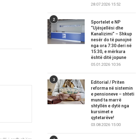
28.07.2026 15:52
2
Sportelet e NP
“Ujësjellësi dhe
Kanalizimi” – Shkup
nesër do të punojnë
nga ora 7:30 deri në
15:30, e mërkura
është ditë jopune
05.01.2026 10:36
3
Editorial / Priten
reforma në sistemin
e pensioneve – shteti
mund ta marrë
shtyllën e dytë nga
kursimet e
qytetarëve!
03.08.2026 15:00