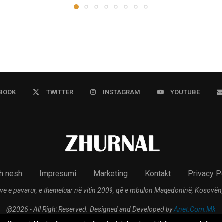
BOOK
TWITTER
INSTAGRAM
YOUTUBE
h nesh
Impresumi
Marketing
Kontakt
Privacy P
ve e pavarur, e themeluar në vitin 2009, që e mbulon Maqedoninë, Kosovën,
@2026 - All Right Reserved. Designed and Developed by
Anet.Com.Mk