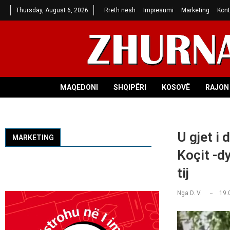
Thursday, August 6, 2026
Rreth nesh
Impresumi
Marketing
Kont
MAQEDONI
SHQIPËRI
KOSOVË
RAJON 
U gjet i 
MARKETING
Koçit -d
tij
Nga
D. V.
19.