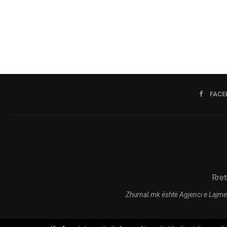
FACE
Rret
Zhurnal.mk është Agjenci e Lajme