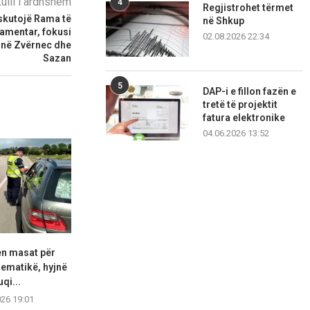
kulli i ardhshëm
4
Regjistrohet tërmet
iskutojë Rama të
në Shkup
amentar, fokusi
02.08.2026 22:34
 në Zvërnec dhe
Sazan
5
DAP-i e fillon fazën e
tretë të projektit
fatura elektronike
04.06.2026 13:52
n masat për
Lamallari dhe Hita inspektojnë
Ministria 
lematikë, hyjnë
masat për sezonin turistik...
Procedura për 
uqi...
06.08.2026 16:32
06.08.2
026 19:01