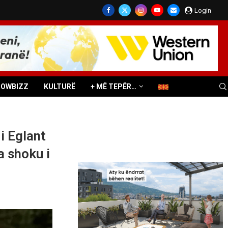
Login
HOWBIZZ
KULTURË
+ MË TEPËR…
i Eglant
a shoku i