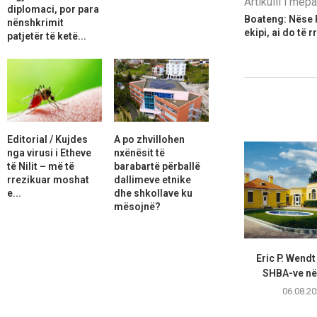
Artikulli i më
diplomaci, por para
Boateng: Nëse R
nënshkrimit
ekipi, ai do të r
patjetër të ketë...
Editorial / Kujdes
A po zhvillohen
nga virusi i Etheve
nxënësit të
të Nilit – më të
barabartë përballë
rrezikuar moshat
dallimeve etnike
e...
dhe shkollave ku
mësojnë?
Eric P. Wend
SHBA-ve në 
06.08.20