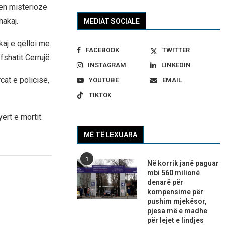
jen misterioze
hakaj.
MEDIAT SOCIALE
aj e qëlloi me
FACEBOOK
TWITTER
fshatit Cerrujë.
INSTAGRAM
LINKEDIN
cat e policisë,
YOUTUBE
EMAIL
TIKTOK
ert e mortit.
MË TË LEXUARA
1
Në korrik janë paguar
mbi 560 milionë
denarë për
kompensime për
pushim mjekësor,
pjesa më e madhe
për lejet e lindjes