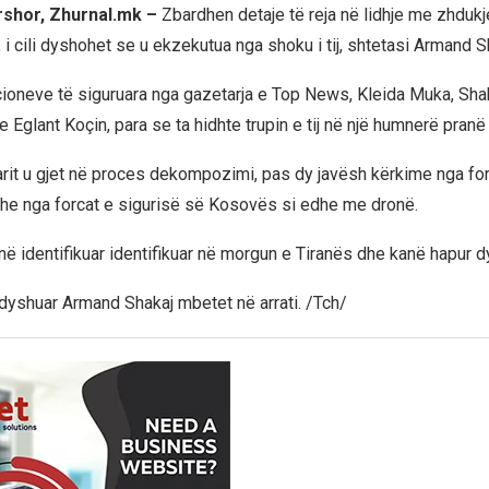
rshor, Zhurnal.mk –
Zbardhen detaje të reja në lidhje me zhduk
, i cili dyshohet se u ekzekutua nga shoku i tij, shtetasi Armand S
ioneve të siguruara nga gazetarja e Top News, Kleida Muka, Shak
Eglant Koçin, para se ta hidhte trupin e tij në një humnerë pranë 
çarit u gjet në proces dekompozimi, pas dy javësh kërkime nga for
he nga forcat e sigurisë së Kosovës si edhe me dronë.
në identifikuar identifikuar në morgun e Tiranës dhe kanë hapur dy
i dyshuar Armand Shakaj mbetet në arrati. /Tch/