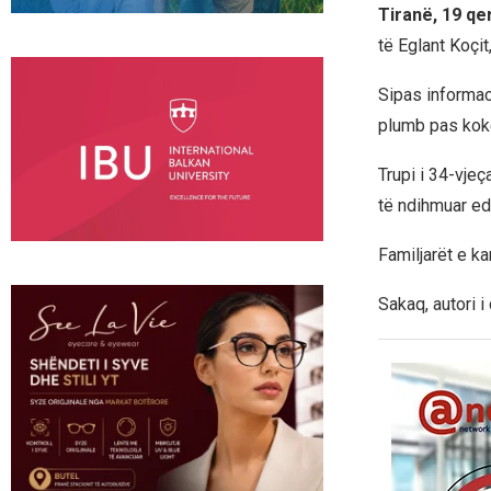
Tiranë, 19 qe
të Eglant Koçit
Sipas informac
plumb pas koke 
Trupi i 34-vje
të ndihmuar ed
Familjarët e ka
Sakaq, autori 