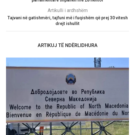
parlamentare shpallen më 28 nëntor
Artikulli i ardhshëm
Tajvani në gatishmëri, tajfuni më i fuqishëm që prej 30 vitesh
drejt ishullit
ARTIKUJ TË NDËRLIDHURA