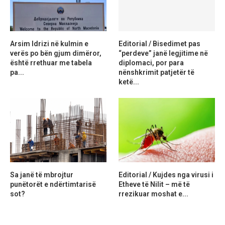
Arsim Idrizi në kulmin e
Editorial / Bisedimet pas
verës po bën gjum dimëror,
“perdeve” janë legjitime në
është rrethuar me tabela
diplomaci, por para
pa...
nënshkrimit patjetër të
ketë...
Sa janë të mbrojtur
Editorial / Kujdes nga virusi i
punëtorët e ndërtimtarisë
Etheve të Nilit – më të
sot?
rrezikuar moshat e...