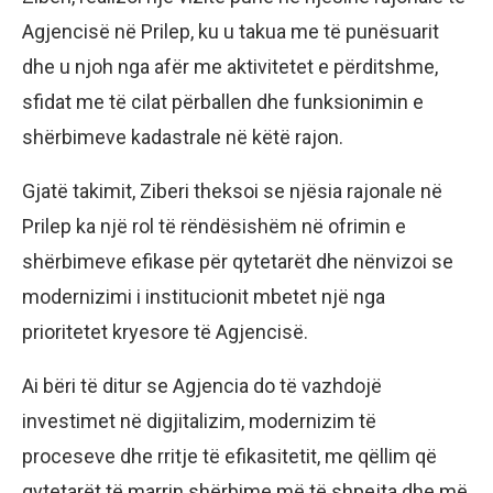
Agjencisë në Prilep, ku u takua me të punësuarit
dhe u njoh nga afër me aktivitetet e përditshme,
sfidat me të cilat përballen dhe funksionimin e
shërbimeve kadastrale në këtë rajon.
Gjatë takimit, Ziberi theksoi se njësia rajonale në
Prilep ka një rol të rëndësishëm në ofrimin e
shërbimeve efikase për qytetarët dhe nënvizoi se
modernizimi i institucionit mbetet një nga
prioritetet kryesore të Agjencisë.
Ai bëri të ditur se Agjencia do të vazhdojë
investimet në digjitalizim, modernizim të
proceseve dhe rritje të efikasitetit, me qëllim që
qytetarët të marrin shërbime më të shpejta dhe më