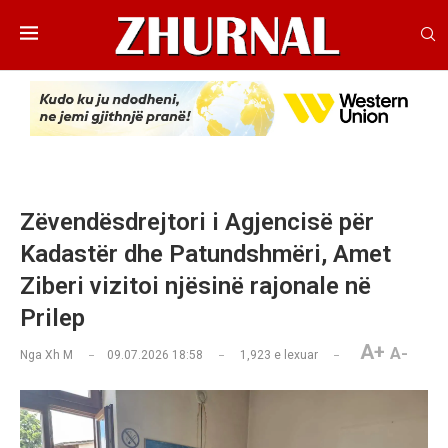
Zëvendësdrejtori i Agjencisë për
Kadastër dhe Patundshmëri, Amet
Ziberi vizitoi njësinë rajonale në
Prilep
A+
A-
Nga
Xh M
09.07.2026 18:58
1,923
e lexuar