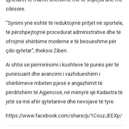
cilësore.
“Synimi ynë është të reduktojmë pritjet në sportele,
të përshpejtojmë procedurat administrative dhe të
ofrojmë shërbime moderne e të besueshme për
çdo qytetar”, theksoi Ziberi.
Ai shtoi se përmirësimi i kushteve të punës për të
punësuarit dhe avancimi i vazhdueshëm i
shërbimeve mbeten pjesë e angazhimit të
përditshëm të Agjencisë, në mënyrë që Kadastra të
jetë sa më afër qytetarëve dhe nevojave të tyre.
https://www.facebook.com/share/p/1CvuzJEEXp/