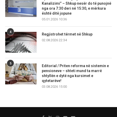
Kanalizimi” – Shkup nesër do të punojnë
nga ora 7:30 deri në 15:30, e mërkura
është ditë jopune
05.01.2026 10:36
4
Regjistrohet tërmet në Shkup
02.08.2026 22:34
5
Editorial / Priten reforma në sistemin e
pensioneve – shteti mund ta marrë
shtyllën e dytë nga kursimet e
qytetarëve!
03.08.2026 15:00