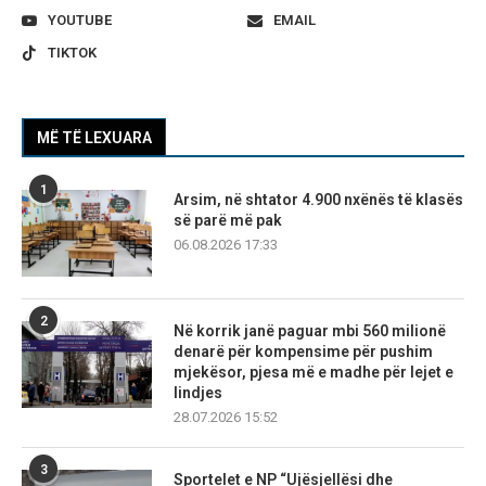
YOUTUBE
EMAIL
TIKTOK
MË TË LEXUARA
1
Arsim, në shtator 4.900 nxënës të klasës
së parë më pak
06.08.2026 17:33
2
Në korrik janë paguar mbi 560 milionë
denarë për kompensime për pushim
mjekësor, pjesa më e madhe për lejet e
lindjes
28.07.2026 15:52
3
Sportelet e NP “Ujësjellësi dhe