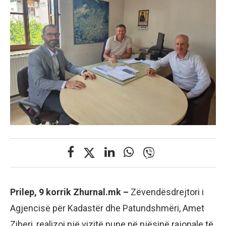
Prilep, 9 korrik Zhurnal.mk –
Zëvendësdrejtori i
Agjencisë për Kadastër dhe Patundshmëri, Amet
Ziberi, realizoi një vizitë pune në njësinë rajonale të