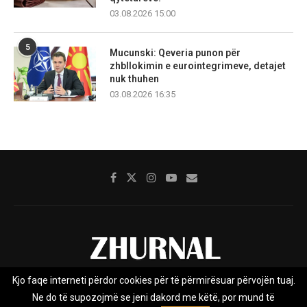
03.08.2026 15:00
5
Mucunski: Qeveria punon për
zhbllokimin e eurointegrimeve, detajet
nuk thuhen
03.08.2026 16:35
Kjo faqe interneti përdor cookies për të përmirësuar përvojën tuaj.
Rreth nesh
Impresumi
Marketing
Kontakt
Ne do të supozojmë se jeni dakord me këtë, por mund të