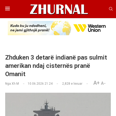
Zhduken 3 detarë indianë pas sulmit
amerikan ndaj cisternës pranë
Omanit
A+
A-
Nga
Xh M
10.06.2026 21:24
2,828
e lexuar