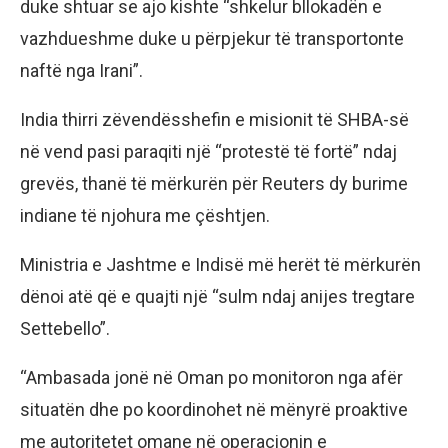
duke shtuar se ajo kishte “shkelur bllokadën e
vazhdueshme duke u përpjekur të transportonte
naftë nga Irani”.
India thirri zëvendësshefin e misionit të SHBA-së
në vend pasi paraqiti një “protestë të fortë” ndaj
grevës, thanë të mërkurën për Reuters dy burime
indiane të njohura me çështjen.
Ministria e Jashtme e Indisë më herët të mërkurën
dënoi atë që e quajti një “sulm ndaj anijes tregtare
Settebello”.
“Ambasada jonë në Oman po monitoron nga afër
situatën dhe po koordinohet në mënyrë proaktive
me autoritetet omane në operacionin e