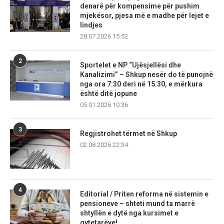
denarë për kompensime për pushim
mjekësor, pjesa më e madhe për lejet e
lindjes
28.07.2026 15:52
2
Sportelet e NP “Ujësjellësi dhe
Kanalizimi” – Shkup nesër do të punojnë
nga ora 7:30 deri në 15:30, e mërkura
është ditë jopune
05.01.2026 10:36
3
Regjistrohet tërmet në Shkup
02.08.2026 22:34
4
Editorial / Priten reforma në sistemin e
pensioneve – shteti mund ta marrë
shtyllën e dytë nga kursimet e
qytetarëve!