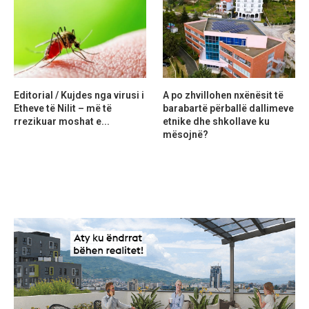
Editorial / Kujdes nga virusi i
A po zhvillohen nxënësit të
Etheve të Nilit – më të
barabartë përballë dallimeve
rrezikuar moshat e...
etnike dhe shkollave ku
mësojnë?