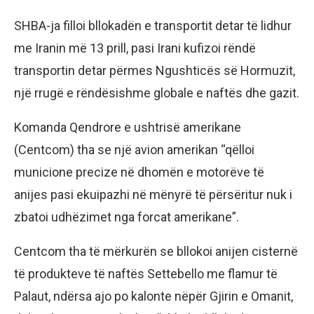
SHBA-ja filloi bllokadën e transportit detar të lidhur
me Iranin më 13 prill, pasi Irani kufizoi rëndë
transportin detar përmes Ngushticës së Hormuzit,
një rrugë e rëndësishme globale e naftës dhe gazit.
Komanda Qendrore e ushtrisë amerikane
(Centcom) tha se një avion amerikan “qëlloi
municione precize në dhomën e motorëve të
anijes pasi ekuipazhi në mënyrë të përsëritur nuk i
zbatoi udhëzimet nga forcat amerikane”.
Centcom tha të mërkurën se bllokoi anijen cisternë
të produkteve të naftës Settebello me flamur të
Palaut, ndërsa ajo po kalonte nëpër Gjirin e Omanit,