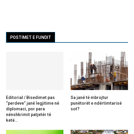
POSTIMET E FUNDIT
Editorial / Bisedimet pas
Sa janë të mbrojtur
“perdeve” janë legjitime në
punëtorët e ndërtimtarisë
diplomaci, por para
sot?
nënshkrimit patjetër të
ketë...