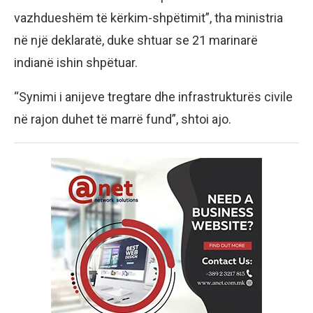
vazhdueshëm të kërkim-shpëtimit”, tha ministria
në një deklaratë, duke shtuar se 21 marinarë
indianë ishin shpëtuar.
“Synimi i anijeve tregtare dhe infrastrukturës civile
në rajon duhet të marrë fund”, shtoi ajo.