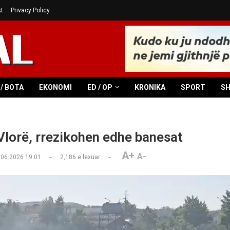
t
Privacy Policy
/ BOTA
EKONOMI
ED / OP
KRONIKA
SPORT
S
 Vlorë, rrezikohen edhe banesat
A+
A-
.06.2026 19:01
2,186
e lexuar