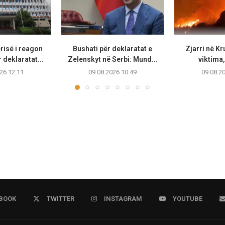
risë i reagon
Bushati për deklaratat e
Zjarri në Kr
 deklaratat...
Zelenskyt në Serbi: Mund...
viktima,
26 12:11
09.08.2026 10:49
09.08.2
BOOK
TWITTER
INSTAGRAM
YOUTUBE