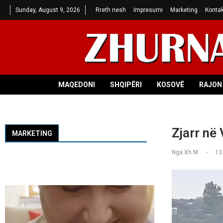
Sunday, August 9, 2026
Rreth nesh
Impresumi
Marketing
Kontak
MAQEDONI
SHQIPËRI
KOSOVË
RAJON 
Zjarr në
MARKETING
Nga
Xh M
13