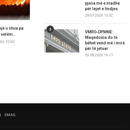
pjesa më e madhe
për lejet e lindjes
28.07.2026 15:52
ujë u shua pa
“Më ngacmoi të dashurën”,
Pa shenja lo
5
VMRO‑DPMNE:
 vetëm...
zbardhet dëshmia e autorit...
marshimi i pro
Maqedonia do të
026 10:30
09.08.2026 10:17
08.08.2
bëhet vend më i mirë
për të jetuar
03.08.2026 16:17
EMAIL