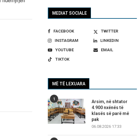
r ndërhyrjen
MEDIAT SOCIALE
FACEBOOK
TWITTER
INSTAGRAM
LINKEDIN
YOUTUBE
EMAIL
TIKTOK
MË TË LEXUARA
1
Arsim, në shtator
4.900 nxënës të
klasës së parë më
pak
06.08.2026 17:33