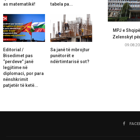
as matematikë!
tabela pa...
MPJ e Shqipë
Zelenskyt për
09.08.20
Editorial /
Sa janë të mbrojtur
Bisedimet pas
punëtorët e
“perdeve” janë
ndërtimtarisë sot?
legjitime në
diplomaci, por para
nënshkrimit
patjetër të ketë...
FACE