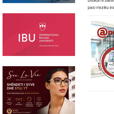
bllokun e banim
pasi rreziku ë