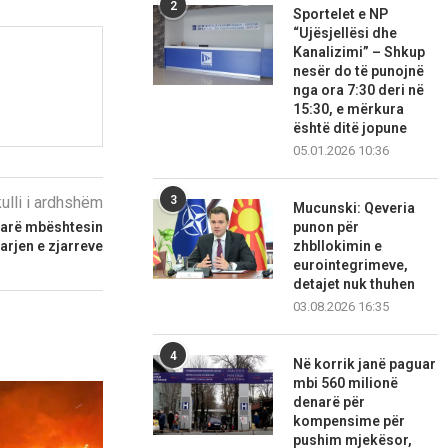
2
Sportelet e NP
“Ujësjellësi dhe
Kanalizimi” – Shkup
nesër do të punojnë
nga ora 7:30 deri në
15:30, e mërkura
është ditë jopune
05.01.2026 10:36
kulli i ardhshëm
3
Mucunski: Qeveria
etarë mbështesin
punon për
arjen e zjarreve
zhbllokimin e
eurointegrimeve,
detajet nuk thuhen
03.08.2026 16:35
4
Në korrik janë paguar
mbi 560 milionë
denarë për
kompensime për
pushim mjekësor,