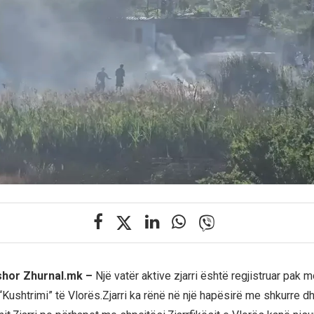
rshor Zhurnal.mk –
Një vatër aktive zjarri është regjistruar pa
“Kushtrimi” të Vlorës.Zjarri ka rënë në një hapësirë me shkurre d