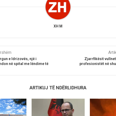
XH M
parshëm
Arti
gun e Idrizovës, një i
Zjarrfikësit vulln
ndon në spital me lëndime të
profesionistët në shu
ARTIKUJ TË NDËRLIDHURA