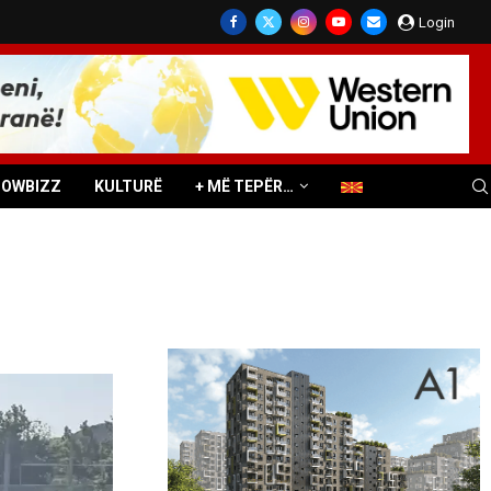
Login
HOWBIZZ
KULTURË
+ MË TEPËR…