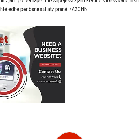
it.Zjarri po përhapet me shpejtësi.Zjarrfikësit e Vlorës kanë nisu
shtë edhe për banesat aty pranë. /A2CNN