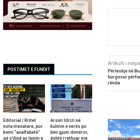
Artikulli i më
POSTIMET E FUNDIT
Përleshje në Bur
burgosur përfu
rënda
Editorial / Rritet
Arsim Idrizi në
nota mesatare, por
kulmin e verës po
kemi “analfabetë”
bën gjum dimëror,
që s’dinë as lexim e
është rrethuar me