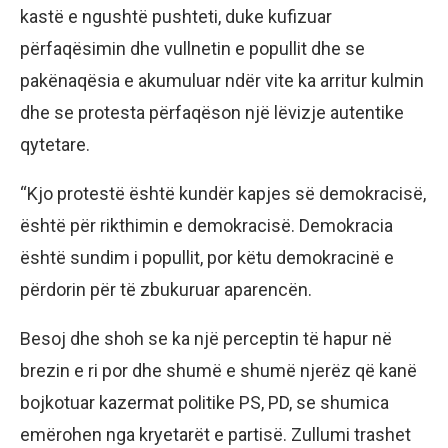
kastë e ngushtë pushteti, duke kufizuar
përfaqësimin dhe vullnetin e popullit dhe se
pakënaqësia e akumuluar ndër vite ka arritur kulmin
dhe se protesta përfaqëson një lëvizje autentike
qytetare.
“Kjo protestë është kundër kapjes së demokracisë,
është për rikthimin e demokracisë. Demokracia
është sundim i popullit, por këtu demokracinë e
përdorin për të zbukuruar aparencën.
Besoj dhe shoh se ka një perceptin të hapur në
brezin e ri por dhe shumë e shumë njerëz që kanë
bojkotuar kazermat politike PS, PD, se shumica
emërohen nga kryetarët e partisë. Zullumi trashet