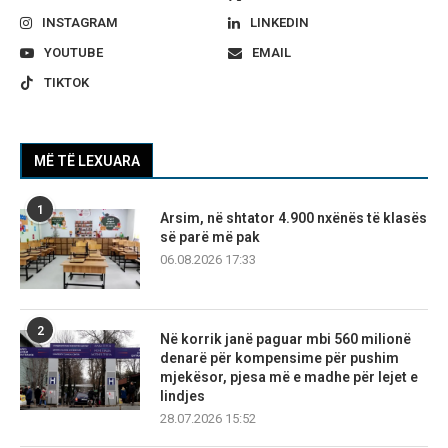
INSTAGRAM
LINKEDIN
YOUTUBE
EMAIL
TIKTOK
MË TË LEXUARA
1
Arsim, në shtator 4.900 nxënës të klasës
së parë më pak
06.08.2026 17:33
2
Në korrik janë paguar mbi 560 milionë
denarë për kompensime për pushim
mjekësor, pjesa më e madhe për lejet e
lindjes
28.07.2026 15:52