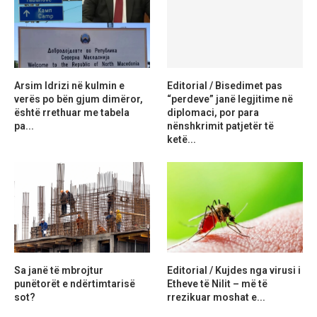
Arsim Idrizi në kulmin e
Editorial / Bisedimet pas
verës po bën gjum dimëror,
“perdeve” janë legjitime në
është rrethuar me tabela
diplomaci, por para
pa...
nënshkrimit patjetër të
ketë...
Sa janë të mbrojtur
Editorial / Kujdes nga virusi i
punëtorët e ndërtimtarisë
Etheve të Nilit – më të
sot?
rrezikuar moshat e...