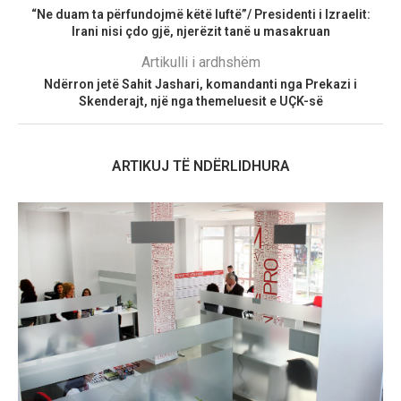
“Ne duam ta përfundojmë këtë luftë”/ Presidenti i Izraelit:
Irani nisi çdo gjë, njerëzit tanë u masakruan
Artikulli i ardhshëm
Ndërron jetë Sahit Jashari, komandanti nga Prekazi i
Skenderajt, një nga themeluesit e UÇK-së
ARTIKUJ TË NDËRLIDHURA