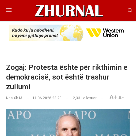
Zogaj: Protesta është për rikthimin e
demokracisë, sot është trashur
zullumi
A+
A-
Nga
Xh M
11.06.2026 23:29
2,331
e lexuar