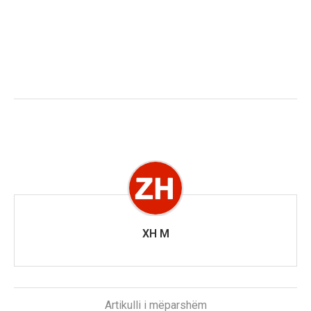
XH M
Artikulli i mëparshëm