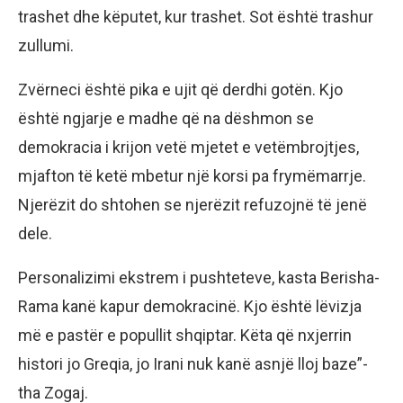
trashet dhe këputet, kur trashet. Sot është trashur
zullumi.
Zvërneci është pika e ujit që derdhi gotën. Kjo
është ngjarje e madhe që na dëshmon se
demokracia i krijon vetë mjetet e vetëmbrojtjes,
mjafton të ketë mbetur një korsi pa frymëmarrje.
Njerëzit do shtohen se njerëzit refuzojnë të jenë
dele.
Personalizimi ekstrem i pushteteve, kasta Berisha-
Rama kanë kapur demokracinë. Kjo është lëvizja
më e pastër e popullit shqiptar. Këta që nxjerrin
histori jo Greqia, jo Irani nuk kanë asnjë lloj baze”-
tha Zogaj.