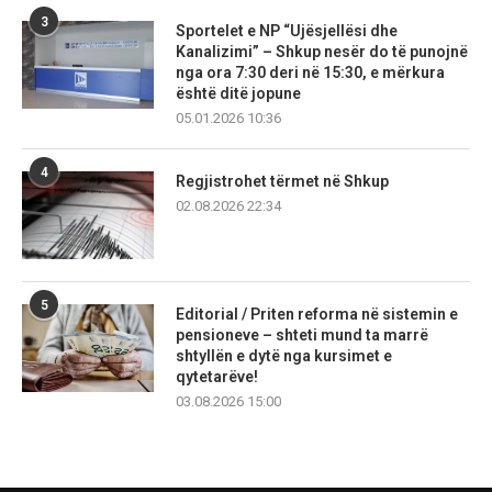
3
Sportelet e NP “Ujësjellësi dhe
Kanalizimi” – Shkup nesër do të punojnë
nga ora 7:30 deri në 15:30, e mërkura
është ditë jopune
05.01.2026 10:36
4
Regjistrohet tërmet në Shkup
02.08.2026 22:34
5
Editorial / Priten reforma në sistemin e
pensioneve – shteti mund ta marrë
shtyllën e dytë nga kursimet e
qytetarëve!
03.08.2026 15:00