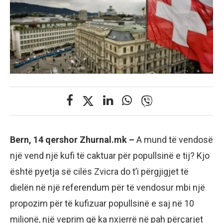
Bern, 14 qershor Zhurnal.mk –
A mund të vendosë
një vend një kufi të caktuar për popullsinë e tij? Kjo
është pyetja së cilës Zvicra do t’i përgjigjet të
dielën në një referendum për të vendosur mbi një
propozim për të kufizuar popullsinë e saj në 10
milionë, një veprim që ka nxjerrë në pah përçarjet