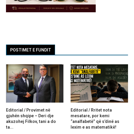
POSTIMET E FUNDIT
Editorial / Provimet në
Editorial / Rritet nota
gjuhën shqipe – Deri dje
mesatare, por kemi
akuzohej Filkov, tani a do
“analfabetë” që s’dinë as
ta...
lexim e as matematikë!