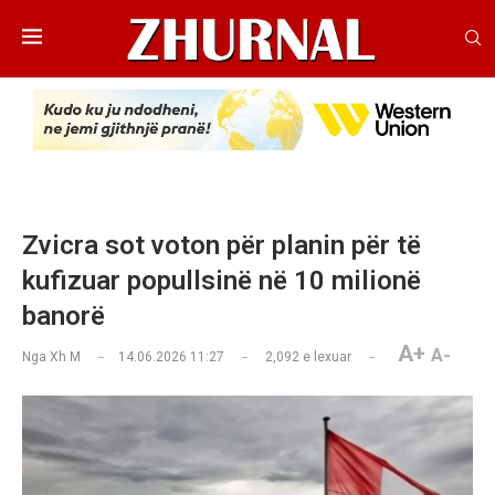
Zvicra sot voton për planin për të
kufizuar popullsinë në 10 milionë
banorë
A+
A-
Nga
Xh M
14.06.2026 11:27
2,092
e lexuar