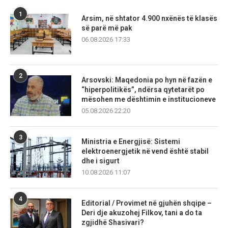
1
Arsim, në shtator 4.900 nxënës të klasës
së parë më pak
06.08.2026 17:33
2
Arsovski: Maqedonia po hyn në fazën e
“hiperpolitikës”, ndërsa qytetarët po
mësohen me dështimin e institucioneve
05.08.2026 22:20
3
Ministria e Energjisë: Sistemi
elektroenergjetik në vend është stabil
dhe i sigurt
10.08.2026 11:07
4
Editorial / Provimet në gjuhën shqipe –
Deri dje akuzohej Filkov, tani a do ta
zgjidhë Shasivari?