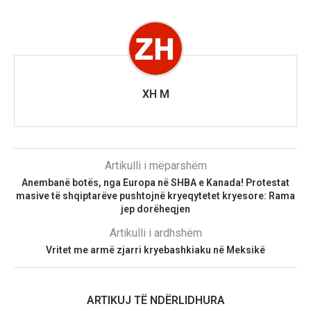
XH M
Artikulli i mëparshëm
Anembanë botës, nga Europa në SHBA e Kanada! Protestat
masive të shqiptarëve pushtojnë kryeqytetet kryesore: Rama
jep dorëheqjen
Artikulli i ardhshëm
Vritet me armë zjarri kryebashkiaku në Meksikë
ARTIKUJ TË NDËRLIDHURA