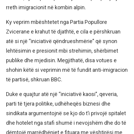
rreth imigracionit në kombin alpin.
Ky veprim mbështetet nga Partia Popullore
Zvicerane e krahut të djathtë, e cila e përshkruan
atë si një “iniciativë qëndrueshmërie” që synon
lehtësimin e presionit mbi strehimin, shërbimet
publike dhe mjedisin. Megjithatë, disa votues e
shohin këtë si veprimin më të fundit anti-imigracion
të partisë, shkruan BBC.
Duke e quajtur atë një “iniciativë kaosi”, qeveria,
parti të tjera politike, udhëheqës biznesi dhe
sindikata argumentojnë se kjo do t’i privojë spitalet
dhe hotelet nga stafi shumë i nevojshëm dhe do të
dëmtojë marrëdhëniet e fituara me vështirësi me