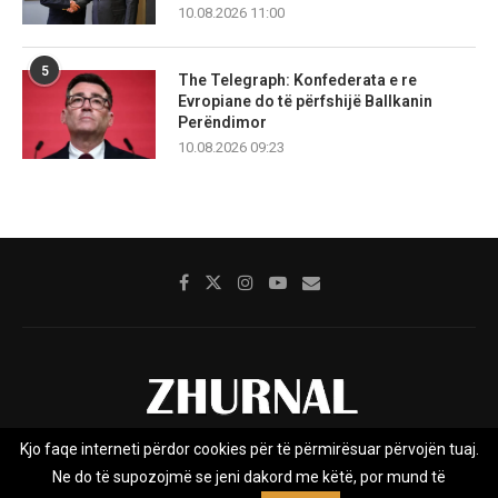
10.08.2026 11:00
5
The Telegraph: Konfederata e re
Evropiane do të përfshijë Ballkanin
Perëndimor
10.08.2026 09:23
Kjo faqe interneti përdor cookies për të përmirësuar përvojën tuaj.
Rreth nesh
Impresumi
Marketing
Kontakt
Ne do të supozojmë se jeni dakord me këtë, por mund të
Privacy Policy