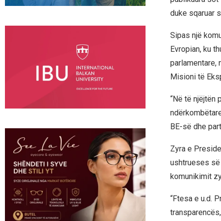
duke sqaruar s
Sipas një komu
Evropian, ku th
parlamentare, 
Misioni të Eks
“Në të njëjtën 
ndërkombëtare
BE-së dhe part
Zyra e Presiden
ushtrueses së
komunikimit zy
“Ftesa e u.d. 
transparencës,