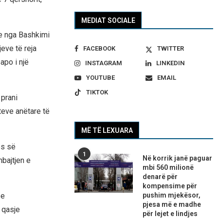
MEDIAT SOCIALE
re nga Bashkimi
eve të reja
FACEBOOK
TWITTER
apo i një
INSTAGRAM
LINKEDIN
YOUTUBE
EMAIL
TIKTOK
 prani
eve anëtare të
MË TË LEXUARA
ës së
1
Në korrik janë paguar
bajtjen e
mbi 560 milionë
denarë për
kompensime për
pushim mjekësor,
 e
pjesa më e madhe
 qasje
për lejet e lindjes