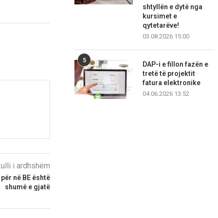
shtyllën e dytë nga
kursimet e
qytetarëve!
03.08.2026 15:00
5
DAP-i e fillon fazën e
tretë të projektit
fatura elektronike
04.06.2026 13:52
kulli i ardhshëm
 për në BE është
shumë e gjatë