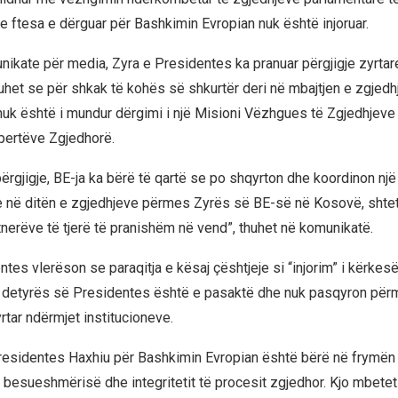
e ftesa e dërguar për Bashkimin Evropian nuk është injoruar.
nikate për media, Zyra e Presidentes ka pranuar përgjigje zyrta
uhet se për shkak të kohës së shkurtër deri në mbajtjen e zgjedhj
nuk është i mundur dërgimi i një Misioni Vëzhgues të Zgjedhjeve 
pertëve Zgjedhorë.
përgjigje, BE-ja ka bërë të qartë se po shqyrton dhe koordinon një
 në ditën e zgjedhjeve përmes Zyrës së BE-së në Kosovë, shtet
nerëve të tjerë të pranishëm në vend”, thuhet në komunikatë.
tes vlerëson se paraqitja e kësaj çështjeje si “injorim” i kërkes
 detyrës së Presidentes është e pasaktë dhe nuk pasqyron përm
rtar ndërmjet institucioneve.
Presidentes Haxhiu për Bashkimin Evropian është bërë në frymën
 besueshmërisë dhe integritetit të procesit zgjedhor. Kjo mbetet