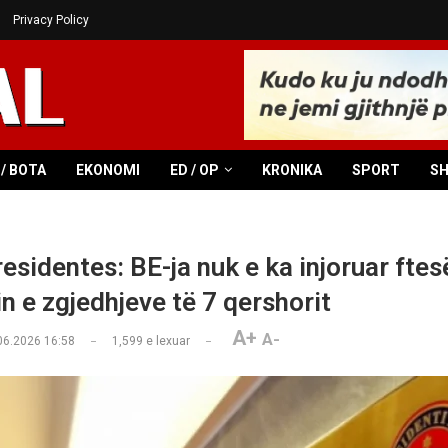
Privacy Policy
/ BOTA
EKONOMI
ED / OP
KRONIKA
SPORT
S
esidentes: BE-ja nuk e ka injoruar ftes
n e zgjedhjeve të 7 qershorit
A+
A-
06.2026 16:58
1,599
e lexuar