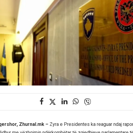
 qershor, Zhurnal.mk –
Zyra e Presidentes ka reaguar ndaj rapo
 lidhur me vëzhgimin ndërkombëtar të zgjedhjeve parlamentare të