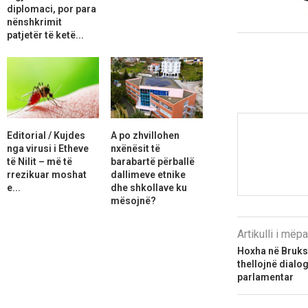
diplomaci, por para
nënshkrimit
patjetër të ketë...
Editorial / Kujdes
A po zhvillohen
nga virusi i Etheve
nxënësit të
të Nilit – më të
barabartë përballë
rrezikuar moshat
dallimeve etnike
e...
dhe shkollave ku
mësojnë?
Artikulli i më
Hoxha në Brukse
thellojnë dialo
parlamentar