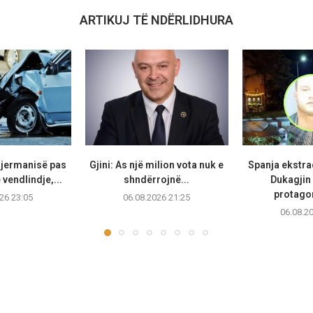
ARTIKUJ TË NDËRLIDHURA
Gjermanisë pas
Gjini: As një milion vota nuk e
Spanja ekstr
vendlindje,...
shndërrojnë...
Dukagjin 
protagon
26 23:05
06.08.2026 21:25
06.08.2