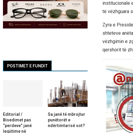
institucionale
të vëzhguara s
Zyra e Preside
shteteve anëta
vëzhgimin e zg
qershorit të z
POSTIMET E FUNDIT
Editorial /
Sa janë të mbrojtur
Bisedimet pas
punëtorët e
“perdeve” janë
ndërtimtarisë sot?
legjitime në