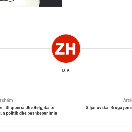
D. V.
parshëm
Arti
l: Shqipëria dhe Belgjika të
Siljanovska: Rruga jonë
gun politik dhe bashkëpunimin