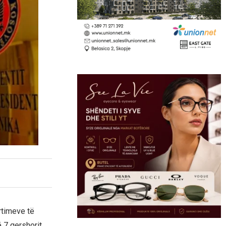
rtimeve të
 7 qershorit,