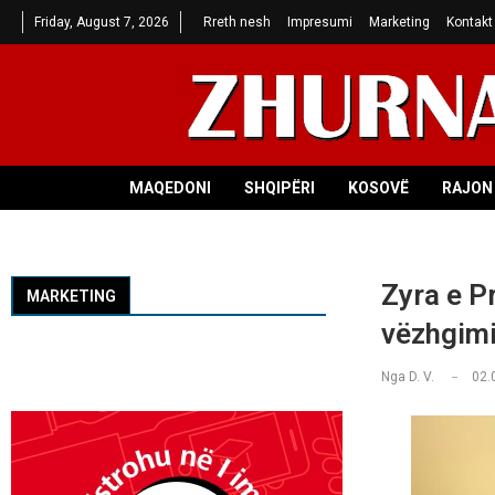
Friday, August 7, 2026
Rreth nesh
Impresumi
Marketing
Kontakt
MAQEDONI
SHQIPËRI
KOSOVË
RAJON 
Zyra e Pr
MARKETING
vëzhgimi
Nga
D. V.
02.