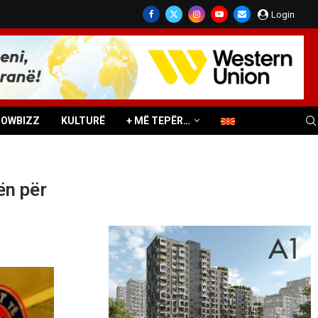
Login
HOWBIZZ
KULTURË
+ MË TEPËR…
ën për