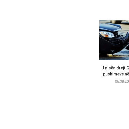
U nisën drejt 
pushimeve në 
06.08.20