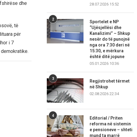
rfshirëse dhe
28.07.2026 15:52
2
Sportelet e NP
osovë, të
“Ujësjellësi dhe
Kanalizimi” – Shkup
ituara për
nesër do të punojnë
hor i 7
nga ora 7:30 deri në
15:30, e mërkura
t demokratike.
është ditë jopune
05.01.2026 10:36
3
Regjistrohet tërmet
në Shkup
02.08.2026 22:34
4
Editorial / Priten
reforma në sistemin
e pensioneve – shteti
mund ta marrë