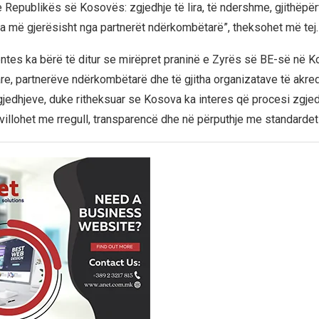
 e Republikës së Kosovës: zgjedhje të lira, të ndershme, gjithëpë
a më gjerësisht nga partnerët ndërkombëtarë”, theksohet më tej.
ntes ka bërë të ditur se mirëpret praninë e Zyrës së BE-së në K
re, partnerëve ndërkombëtarë dhe të gjitha organizatave të akred
jedhjeve, duke ritheksuar se Kosova ka interes që procesi zgjed
hvillohet me rregull, transparencë dhe në përputhje me standarde