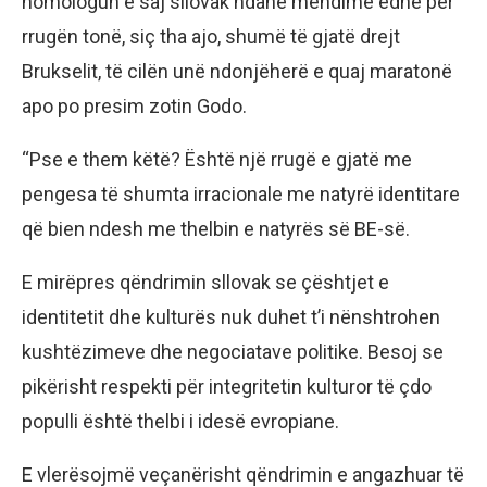
homologun e saj sllovak ndanë mendime edhe për
rrugën tonë, siç tha ajo, shumë të gjatë drejt
Brukselit, të cilën unë ndonjëherë e quaj maratonë
apo po presim zotin Godo.
“Pse e them këtë? Është një rrugë e gjatë me
pengesa të shumta irracionale me natyrë identitare
që bien ndesh me thelbin e natyrës së BE-së.
E mirëpres qëndrimin sllovak se çështjet e
identitetit dhe kulturës nuk duhet t’i nënshtrohen
kushtëzimeve dhe negociatave politike. Besoj se
pikërisht respekti për integritetin kulturor të çdo
populli është thelbi i idesë evropiane.
E vlerësojmë veçanërisht qëndrimin e angazhuar të