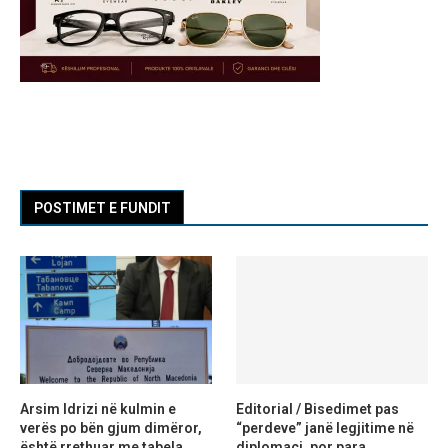
POSTIMET E FUNDIT
Arsim Idrizi në kulmin e
Editorial / Bisedimet pas
verës po bën gjum dimëror,
“perdeve” janë legjitime në
është rrethuar me tabela
diplomaci, por para