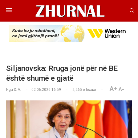
Siljanovska: Rruga jonë për në BE
është shumë e gjatë
A+
A-
Nga
D. V.
02.06.2026 16:59
2,265
e lexuar