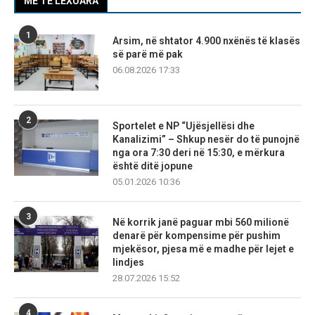
MË TË LEXUARA
1
Arsim, në shtator 4.900 nxënës të klasës
së parë më pak
06.08.2026 17:33
2
Sportelet e NP “Ujësjellësi dhe
Kanalizimi” – Shkup nesër do të punojnë
nga ora 7:30 deri në 15:30, e mërkura
është ditë jopune
05.01.2026 10:36
3
Në korrik janë paguar mbi 560 milionë
denarë për kompensime për pushim
mjekësor, pjesa më e madhe për lejet e
lindjes
28.07.2026 15:52
4