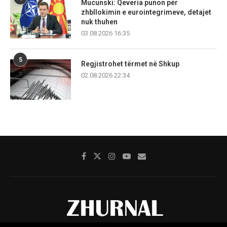
Mucunski: Qeveria punon për
zhbllokimin e eurointegrimeve, detajet
nuk thuhen
03.08.2026 16:35
5
Regjistrohet tërmet në Shkup
02.08.2026 22:34