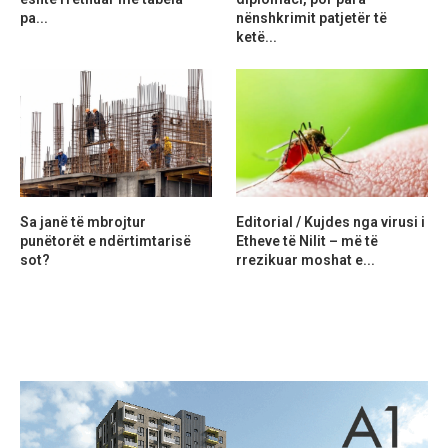
pa...
nënshkrimit patjetër të
ketë...
Sa janë të mbrojtur
Editorial / Kujdes nga virusi i
punëtorët e ndërtimtarisë
Etheve të Nilit – më të
sot?
rrezikuar moshat e...