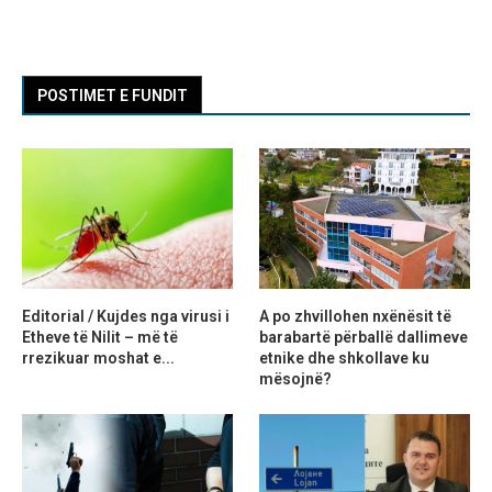
POSTIMET E FUNDIT
Editorial / Kujdes nga virusi i
A po zhvillohen nxënësit të
Etheve të Nilit – më të
barabartë përballë dallimeve
rrezikuar moshat e...
etnike dhe shkollave ku
mësojnë?