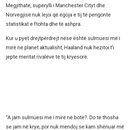
Megjithatë, superylli i Manchester Cityt dhe
Norvegjisë nuk lejoi që egoja e tij të pengonte
statistikat e ftohta dhe të ashpra.
Kur u pyet drejtpërdrejt nëse është sulmuesi më i
mirë në planet aktualisht, Haaland nuk hezitoi t’i
jepte meritat rivalëve të tij kryesorë.
“A jam sulmuesi më i mirë në botë?. Do të thosha
se jam në krye, por nuk mendoj se kam shënuar më