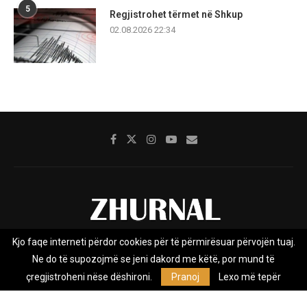
5
Regjistrohet tërmet në Shkup
02.08.2026 22:34
Kjo faqe interneti përdor cookies për të përmirësuar përvojën tuaj.
Rreth nesh
Impresumi
Marketing
Kontakt
Ne do të supozojmë se jeni dakord me këtë, por mund të
Privacy Policy
çregjistroheni nëse dëshironi.
Pranoj
Lexo më tepër
Zhurnal.mk është Agjenci e Lajmeve e pavarur, e themeluar në vitin
2009, që e mbulon Maqedoninë, Kosovën, Shqipërinë edhe lajmet