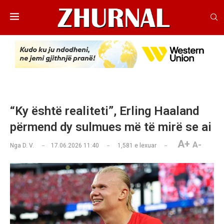
“Ky është realiteti”, Erling Haaland
përmend dy sulmues më të mirë se ai
A+
A-
Nga
D. V.
17.06.2026 11:40
1,581
e lexuar