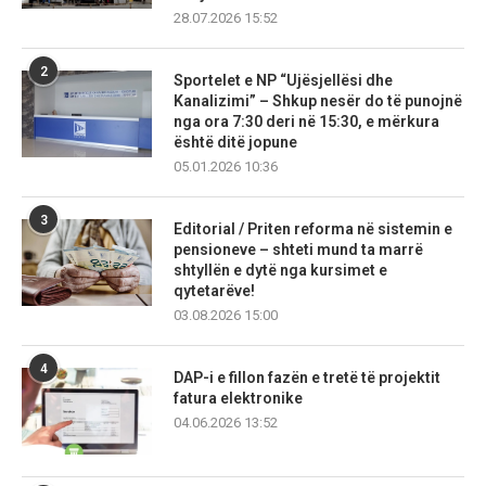
28.07.2026 15:52
2
Sportelet e NP “Ujësjellësi dhe
Kanalizimi” – Shkup nesër do të punojnë
nga ora 7:30 deri në 15:30, e mërkura
është ditë jopune
05.01.2026 10:36
3
Editorial / Priten reforma në sistemin e
pensioneve – shteti mund ta marrë
shtyllën e dytë nga kursimet e
qytetarëve!
03.08.2026 15:00
4
DAP-i e fillon fazën e tretë të projektit
fatura elektronike
04.06.2026 13:52