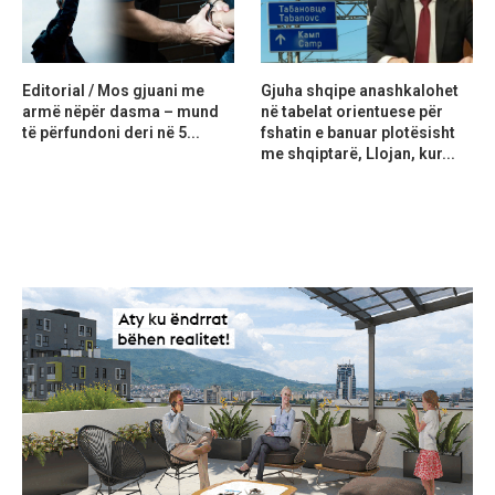
Editorial / Mos gjuani me
Gjuha shqipe anashkalohet
armë nëpër dasma – mund
në tabelat orientuese për
të përfundoni deri në 5...
fshatin e banuar plotësisht
me shqiptarë, Llojan, kur...